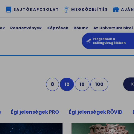
T
SAJTÓKAPCSOLAT
MEGKÖZELÍTÉS
AJÁN
ok
Rendezvények
Képzések
Rólunk
Az Univerzum hírei
Programok a
csillagvizsgálóban
8
12
16
100
s
Égi jelenségek PRO
Égi jelenségek RÖVID