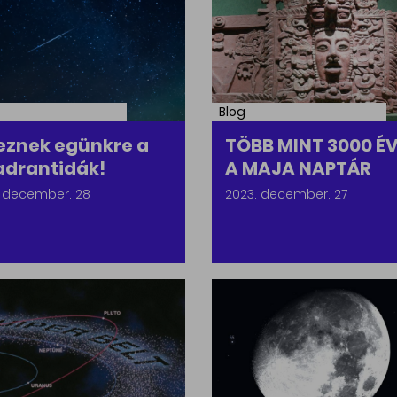
Blog
eznek egünkre a
TÖBB MINT 3000 É
drantidák!
A MAJA NAPTÁR
. december. 28
2023. december. 27