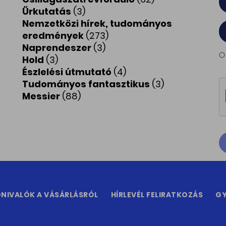
Űrkutatás
(3)
Nemzetközi hírek, tudományos
eredmények
(273)
Naprendeszer
(3)
Hold
(3)
Észlelési útmutató
(4)
Tudományos fantasztikus
(3)
Messier
(88)
NIVALÓK A VÁSÁRLÁSRÓL
HÍRLEVÉL FELIRATKOZÁS
GY