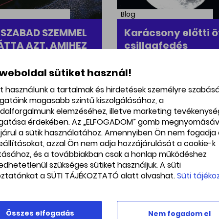
Blog
 SZABAD SZEMMEL
Karácsony előtti ö
LÁTTA AZT, AMIHEZ
csillagfedés
SNAK TÁVCSŐ
2023. december. 23
LETT: GERARD
 weboldal sütiket használ!
PER
et használunk a tartalmak és hirdetések személyre szabás
. december. 23
ogatóink magasabb szintű kiszolgálásához, a
dalforgalmunk elemzéséhez, illetve marketing tevékenys
gatása érdekében. Az „ELFOGADOM” gomb megnyomásáv
járul a sütik használatához. Amennyiben Ön nem fogadja 
beállításokat, azzal Ön nem adja hozzájárulását a cookie-k
ításához, és a továbbiakban csak a honlap működéshez
edhetetlenül szükséges sütiket használjuk. A süti
oztatónkat a SÜTI TÁJÉKOZTATÓ alatt olvashat.
Süti tájéko
Blog
Összes elfogadás
Nem fogadom el
ta-oppozíció az
Téli napforduló -