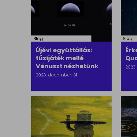
Blog
Blog
Újévi együttállás:
Érk
tűzijáték mellé
Qua
Vénuszt nézhetünk
2023
2023. december. 31