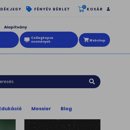
0
KOSÁR
DÉKJEGY
FÉNYÉV BÉRLET
Alapítvány
Csillagkapus
Webshop
események
Edukáció
Messier
Blog