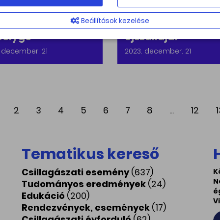
onban: felettünk a
van az év
Beállítások kezelése
odik legnagyobb
leghosszabb
bolygó
éjszakája!
 december. 21
2023. december. 21
2
3
4
5
6
7
8
...
12
1
Tematikus kereső
Csillagászati esemény
(637)
K
N
Tudományos eredmények
(24)
é
Edukáció
(200)
V
Rendezvények, események
(17)
Csillagászati évforduló
(62)