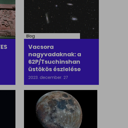
Blog
VES
Vacsora
nagyvadaknak: a
62P/Tsuchinshan
üstökös észlelése
2023. december. 27