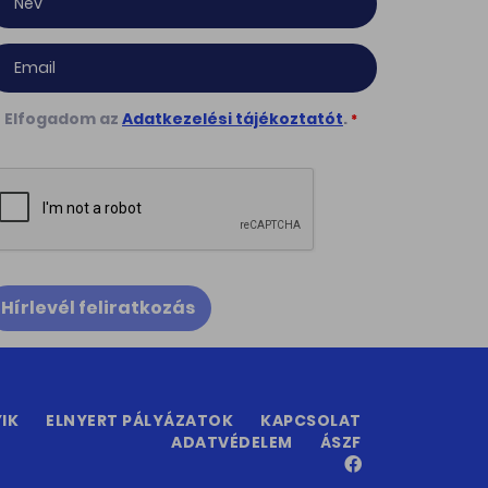
Elfogadom az
Adatkezelési tájékoztatót
.
*
Hírlevél feliratkozás
IK
ELNYERT PÁLYÁZATOK
KAPCSOLAT
ADATVÉDELEM
ÁSZF