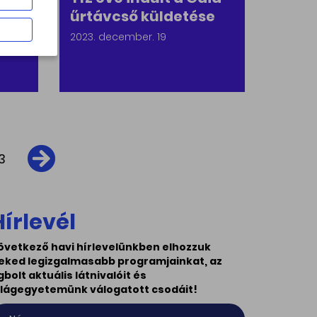
űrtávcső küldetése
2023. december. 19
3
Hírlevél
övetkező havi hírlevelünkben elhozzuk
eked legizgalmasabb programjainkat, az
gbolt aktuális látnivalóit és
ilágegyetemünk válogatott csodáit!