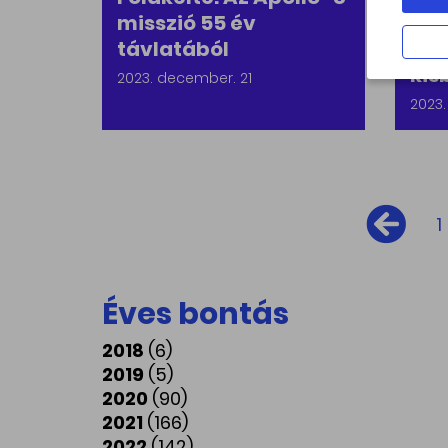
misszió 55 év
Ori
távlatából
más
kis
2023. december. 21
2023.
1
Éves bontás
2018
(6)
2019
(5)
2020
(90)
2021
(166)
2022
(142)