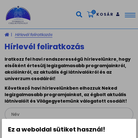
0
KOSÁR
Tog
nav
Hírlevél feliratkozás
Hírlevél feliratkozás
Iratkozz fel havi rendszerességű hírlevelünkre, hogy
elsőként értesülj legizgalmasabb programjainkról,
akcióinkról, az aktuális égi látnivalókról és az
univerzum csodáiról!
Következő havi hírlevelünkben elhozzuk Neked
legizgalmasabb programjainkat, az égbolt aktuális
látnivalóit és Világegyetemünk válogatott csodáit!
Ez a weboldal sütiket használ!