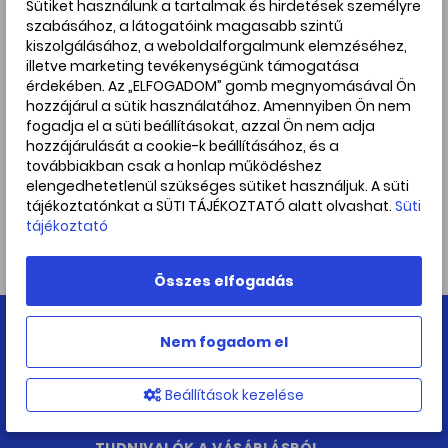
Sütiket használunk a tartalmak és hirdetések személyre
szabásához, a látogatóink magasabb szintű
kiszolgálásához, a weboldalforgalmunk elemzéséhez,
Elfogadom az
Adatkezelési tájékoztatót
.
*
illetve marketing tevékenységünk támogatása
érdekében. Az „ELFOGADOM” gomb megnyomásával Ön
hozzájárul a sütik használatához. Amennyiben Ön nem
fogadja el a süti beállításokat, azzal Ön nem adja
hozzájárulását a cookie-k beállításához, és a
továbbiakban csak a honlap működéshez
elengedhetetlenül szükséges sütiket használjuk. A süti
tájékoztatónkat a SÜTI TÁJÉKOZTATÓ alatt olvashat.
Süti
tájékoztató
Hírlevél feliratkozás
Összes elfogadás
Nem fogadom el
Beállítások kezelése