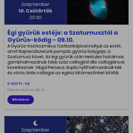
Szeptember
10. Csütörtök
20:30
Égi gyűrűk estéje: a Szaturnusztól a
Gyűrűs-ködig - 09.10.
A Gyűrűs-köd kozmikus füstkarikájával indtjuk az estét,
amit Naprendszerünk pompás gyűrűs bolygója, a
Szaturnusz követ. Az égi gyűrűk után Herkules hatalmas
gömbhalmazának több száz csillagból álló csillagláncai
következnek. Végül Perseus dupla nyílthalmazának kék
és vörös óriás csillagai az egész látómezőnket kitöltik.
5 000 Ft -tól
Helyek száma: 46 fő
Bővebben
Szeptember