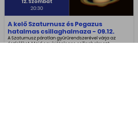
12. Szombat
20:30
A kelő Szaturnusz és Pegazus
hatalmas csillaghalmaza - 09.12.
A Szaturnusz páratlan gyűrűrendszerével várja az
észlelőket. Majd egy különleges csillaghalmazt
észlelünk, amely egy szárnyát széttáró bagolyra
emlékeztet. Ezt követően egy kék hógolyóra, valamint
egy égi súlyzóra hasonlító palnetáris ködöt tekintünk
meg. Végül Pegazus óriási gömbhalmazának
csillagláncaival és egy kicsiny nyílthalmaz vörös és kék
csillagaival zárjuk az estét.
5 000 Ft -tól
Helyek száma: 75 fő
Bővebben
Szeptember