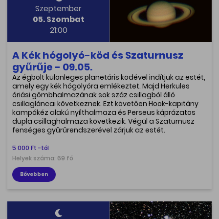
Szeptember
05. Szombat
21:00
A Kék hógolyó-köd és Szaturnusz
gyűrűje - 09.05.
Az égbolt különleges planetáris ködével indítjuk az estét,
amely egy kék hógolyóra emlékeztet. Majd Herkules
óriási gömbhalmazának sok száz csillagból álló
csillagláncai következnek. Ezt követően Hook-kapitány
kampókéz alakú nyílthalmaza és Perseus káprázatos
dupla csillaghalmaza következik. Végül a Szaturnusz
fenséges gyűrűrendszerével zárjuk az estét.
5 000 Ft -tól
Helyek száma: 69 fő
Bővebben