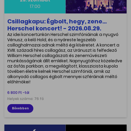
17:00
Csillagkapu: Égbolt, hegy, zene...
Herschel koncert! - 2026.08.29.
Az idei koncertünkön Herschel szimfóniáinak a nyugvó
Vénusz, a kelő Hold, és a nyáreste legszebb
csillaghalmazai adnak méltó égi kíséretet. A koncert a
XVIII. századi híres csillagász, az Uránuszt is felfedező
William Herschel csillagászati és zeneművészeti
munkásságának állít emléket. Napnyugtához közeledve
az ősfás parkban, a megvilágított, klasszicista kupola
tövében életre kelnek Herschel szimfóniái, amik az
alkonyodó csillagos égbolt mennyei szféráinak méltó
előhírnökei!
6 800 Ft -tól
Helyek száma: 76 fő
Bővebben