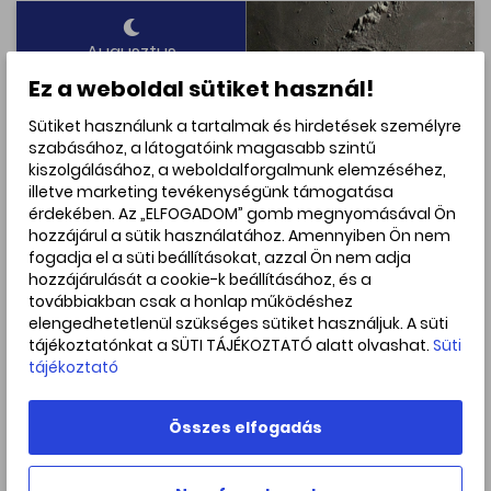
Augusztus
22. Szombat
Ez a weboldal sütiket használ!
20:45
Sütiket használunk a tartalmak és hirdetések személyre
szabásához, a látogatóink magasabb szintű
A Hold káprázatos kráterei - 08.22.
kiszolgálásához, a weboldalforgalmunk elemzéséhez,
Első célpontunk a Hold egyik legkáprázatosabb krétere, a
illetve marketing tevékenységünk támogatása
Copernicus. Majd égi kísérőnk déli féltekéjén a Clavius
érdekében. Az „ELFOGADOM” gomb megnyomásával Ön
óriáskrátert csodáljuk meg. Ezt követően a Gyűrűs-köd
hozzájárul a sütik használatához. Amennyiben Ön nem
felé fordítjuk távcsöveinket, amelynek alakja egy
fogadja el a süti beállításokat, azzal Ön nem adja
kozmikus fánkra emlékeztet. Végül a Tejút egyik fiatal
nyílthalmazának kék csillagait kapjuk távcsővégre.
hozzájárulását a cookie-k beállításához, és a
továbbiakban csak a honlap működéshez
5 000 Ft -tól
elengedhetetlenül szükséges sütiket használjuk. A süti
Helyek száma: 26 fő
tájékoztatónkat a SÜTI TÁJÉKOZTATÓ alatt olvashat.
Süti
tájékoztató
Bővebben
Összes elfogadás
Augusztus