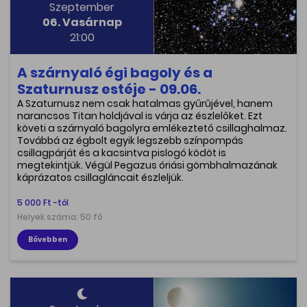
Szeptember
06. Vasárnap
21:00
A szárnyaló égi bagoly és a
Szaturnusz estéje - 09.06.
A Szaturnusz nem csak hatalmas gyűrűjével, hanem
narancsos Titan holdjával is várja az észlelőket. Ezt
követi a szárnyaló bagolyra emlékeztető csillaghalmaz.
Továbbá az égbolt egyik legszebb színpompás
csillagpárját és a kacsintva pislogó ködöt is
megtekintjük. Végül Pegazus óriási gömbhalmazának
káprázatos csillagláncait észleljük.
5 000 Ft -tól
Helyek száma: 50 fő
Bővebben