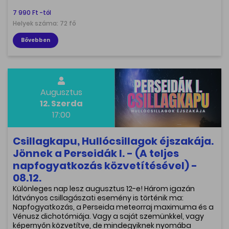
7 990 Ft -tól
Helyek száma: 72 fő
Bővebben
Augusztus
12. Szerda
17:00
Csillagkapu, Hullócsillagok éjszakája.
Jönnek a Perseidák I. - (A teljes
napfogyatkozás közvetítésével) -
08.12.
Különleges nap lesz augusztus 12-e! Három igazán
látványos csillagászati esemény is történik ma:
Napfogyatkozás, a Perseida meteorraj maximuma és a
Vénusz dichotómiája. Vagy a saját szemünkkel, vagy
képernyőn közvetítve, de mindegyiknek nyomába