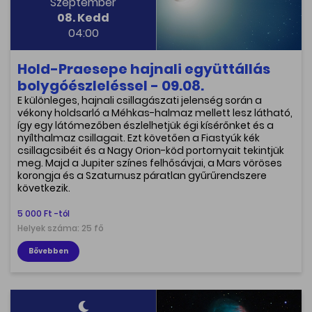
Szeptember
08. Kedd
04:00
Hold-Praesepe hajnali együttállás
bolygóészleléssel - 09.08.
E különleges, hajnali csillagászati jelenség során a
vékony holdsarló a Méhkas-halmaz mellett lesz látható,
így egy látómezőben észlelhetjük égi kísérőnket és a
nyílthalmaz csillagait. Ezt követően a Fiastyúk kék
csillagcsibéit és a Nagy Orion-köd portornyait tekintjük
meg. Majd a Jupiter színes felhősávjai, a Mars vöröses
korongja és a Szaturnusz páratlan gyűrűrendszere
következik.
5 000 Ft -tól
Helyek száma: 25 fő
Bővebben