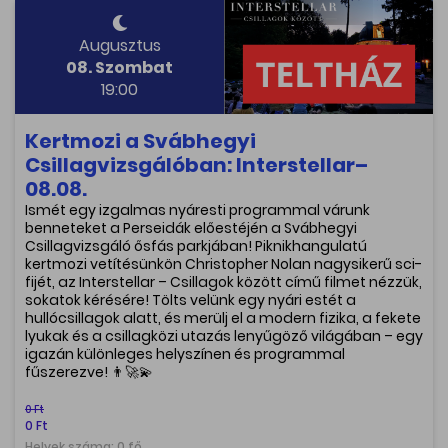
Augusztus
08. Szombat
19:00
Kertmozi a Svábhegyi
Csillagvizsgálóban: Interstellar–
08.08.
Ismét egy izgalmas nyáresti programmal várunk
benneteket a Perseidák előestéjén a Svábhegyi
Csillagvizsgáló ősfás parkjában! Piknikhangulatú
kertmozi vetítésünkön Christopher Nolan nagysikerű sci-
fijét, az Interstellar – Csillagok között című filmet nézzük,
sokatok kérésére! Tölts velünk egy nyári estét a
hullócsillagok alatt, és merülj el a modern fizika, a fekete
lyukak és a csillagközi utazás lenyűgöző világában – egy
igazán különleges helyszínen és programmal
fűszerezve! 👨‍🚀💫
0 Ft
0 Ft
Helyek száma: 0 fő