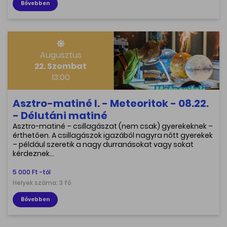
Bővebben
Augusztus
22. Szombat
13:00
Asztro-matiné I. - Meteoritok - 08.22.
- Délutáni matiné
Asztro-matiné – csillagászat (nem csak) gyerekeknek –
érthetően. A csillagászok igazából nagyra nőtt gyerekek
– például szeretik a nagy durranásokat vagy sokat
kérdeznek…
5 000 Ft -tól
Helyek száma: 3 fő
Bővebben