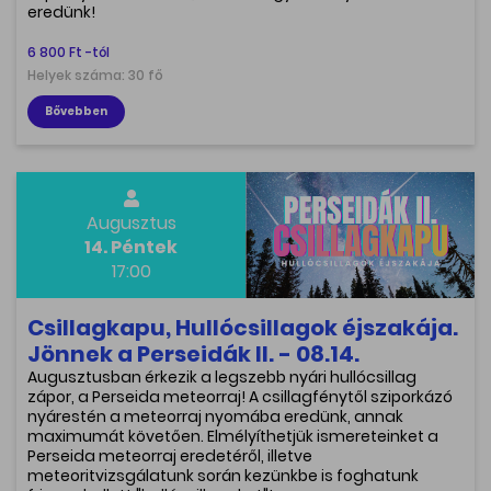
eredünk!
6 800 Ft -tól
Helyek száma: 30 fő
Bővebben
Augusztus
14. Péntek
17:00
Csillagkapu, Hullócsillagok éjszakája.
Jönnek a Perseidák II. - 08.14.
Augusztusban érkezik a legszebb nyári hullócsillag
zápor, a Perseida meteorraj! A csillagfénytől sziporkázó
nyárestén a meteorraj nyomába eredünk, annak
maximumát követően. Elmélyíthetjük ismereteinket a
Perseida meteorraj eredetéről, illetve
meteoritvizsgálatunk során kezünkbe is foghatunk