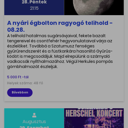
28. Péntek
21:15
A nyári égbolton ragyogó telihold -
08.28.
A telihold hatalmas sugársávjaival, fekete bazalt
tengereivel és csontfehér hegyvonulataival várja az
észlelőket. Továbbá a Szaturnusz fenséges
gyűrűrendszerét és a füstkarikára hasonlító Gyűrűs-
ködöt is megcsodáljuk. Majd elrepülünk a szárnyaló
vadkacsák nyílthalmazához. Végül Herkules pompás
gömbhalmazát észleljük.
5 000 Ft -tól
Helyek száma: 48 fő
Bővebben
Augusztus
29. Szombat