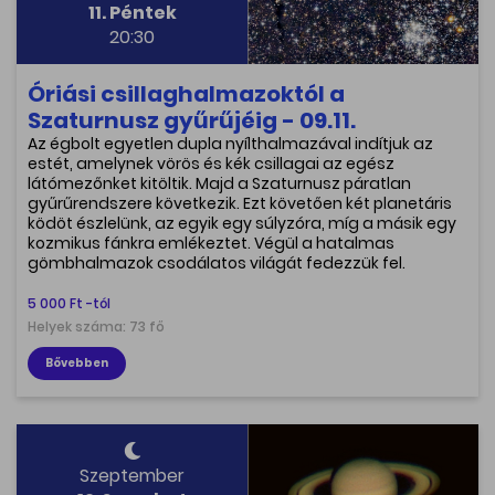
11. Péntek
20:30
Óriási csillaghalmazoktól a
Szaturnusz gyűrűjéig - 09.11.
Az égbolt egyetlen dupla nyílthalmazával indítjuk az
estét, amelynek vörös és kék csillagai az egész
látómezőnket kitöltik. Majd a Szaturnusz páratlan
gyűrűrendszere következik. Ezt követően két planetáris
ködöt észlelünk, az egyik egy súlyzóra, míg a másik egy
kozmikus fánkra emlékeztet. Végül a hatalmas
gömbhalmazok csodálatos világát fedezzük fel.
5 000 Ft -tól
Helyek száma: 73 fő
Bővebben
Szeptember