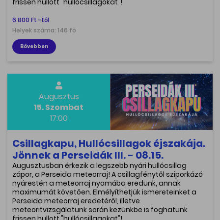
frissen hullott "hullócsillagokat"!
6 800 Ft -tól
Helyek száma: 146 fő
Bővebben
Augusztus
15. Szombat
17:00
Csillagkapu, Hullócsillagok éjszakája.
Jönnek a Perseidák III. - 08.15.
Augusztusban érkezik a legszebb nyári hullócsillag
zápor, a Perseida meteorraj! A csillagfénytől sziporkázó
nyárestén a meteorraj nyomába eredünk, annak
maximumát követően. Elmélyíthetjük ismereteinket a
Perseida meteorraj eredetéről, illetve
meteoritvizsgálatunk során kezünkbe is foghatunk
frissen hullott "hullócsillagokat"!