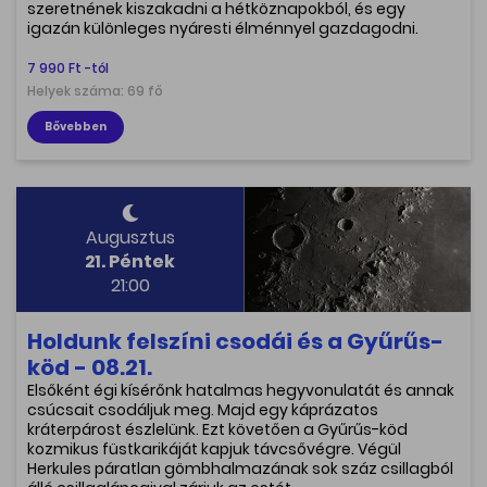
szeretnének kiszakadni a hétköznapokból, és egy
igazán különleges nyáresti élménnyel gazdagodni.
7 990 Ft -tól
Helyek száma: 69 fő
Bővebben
Augusztus
21. Péntek
21:00
Holdunk felszíni csodái és a Gyűrűs-
köd - 08.21.
Elsőként égi kísérőnk hatalmas hegyvonulatát és annak
csúcsait csodáljuk meg. Majd egy káprázatos
kráterpárost észlelünk. Ezt követően a Gyűrűs-köd
kozmikus füstkarikáját kapjuk távcsővégre. Végül
Herkules páratlan gömbhalmazának sok száz csillagból