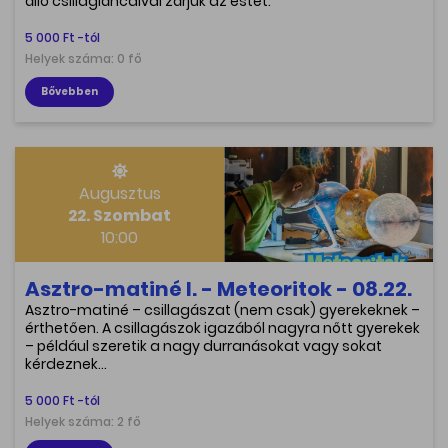
álló csillagláncaival zárjuk az estét.
5 000 Ft -tól
Helyek száma: 0 fő
Bővebben
Augusztus
22. Szombat
10:00
Asztro-matiné I. - Meteoritok - 08.22.
Asztro-matiné – csillagászat (nem csak) gyerekeknek –
érthetően. A csillagászok igazából nagyra nőtt gyerekek
– például szeretik a nagy durranásokat vagy sokat
kérdeznek…
5 000 Ft -tól
Helyek száma: 2 fő