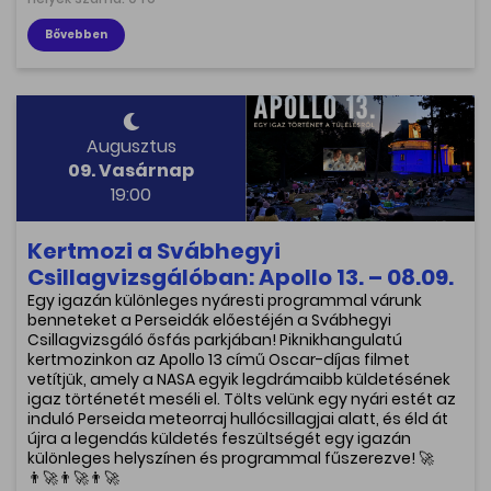
Bővebben
Augusztus
09. Vasárnap
19:00
Kertmozi a Svábhegyi
Csillagvizsgálóban: Apollo 13. – 08.09.
Egy igazán különleges nyáresti programmal várunk
benneteket a Perseidák előestéjén a Svábhegyi
Csillagvizsgáló ősfás parkjában! Piknikhangulatú
kertmozinkon az Apollo 13 című Oscar-díjas filmet
vetítjük, amely a NASA egyik legdrámaibb küldetésének
igaz történetét meséli el. Tölts velünk egy nyári estét az
induló Perseida meteorraj hullócsillagjai alatt, és éld át
újra a legendás küldetés feszültségét egy igazán
különleges helyszínen és programmal fűszerezve! 🚀
👨‍🚀👨‍🚀👨‍🚀