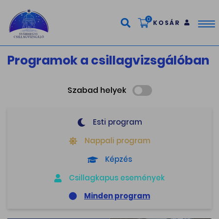
0
KOSÁR
Tog
nav
Programok a csillagvizsgálóban
Szabad helyek
Esti program
Nappali program
Képzés
Csillagkapus események
Minden program