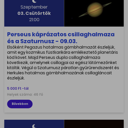
Szeptember
03. Csütörtök
21:00
Perseus káprázatos csillaghalmaza
és a Szaturnusz - 09.03.
Elsőként Pegazus hatalmas gömbhalmazát észleljük,
amit egy kozmikus füstkarikára emlékeztető planetáris
köd követ. Majd Perseus dupla csillaghalmaza
következik, amelynek csillagjai az egész látómezőnket
kitöltik. Végül a Szaturnusz páratlan gyűrűrendszerét és
Herkules hatalmas gömbhalmazának csillagláncait
észleljük.
5 000 Ft -tól
Helyek száma: 46 fő
Bővebben