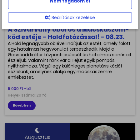
Nem fogadom el
23. Vasárnap
21:00
Beállítások kezelése
A Szivárvány öböl és a Macskaszem-
köd estéje - Holdfotózással! - 08.23.
A Hold legnagyobb öblével indítjuk az estét, amely fölött
egy hatalmas hegyvonulat terpeszkedik. Majd a
Gassendi kráter központi csúcsát és hatalmas rianásait
észleljük. Valamint ránk vár a Tejút egyik pompás
nyílthalmaza. Végül egy különleges planetáris ködöt
észlelünk, amelynek alakja egy macskaszemre
emlékeztet.
5 000 Ft -tól
Helyek száma: 20 fő
Bővebben
Augusztus