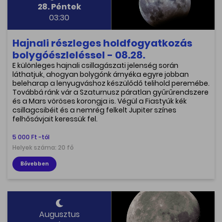
28. Péntek
03:30
Hajnali részleges holdfogyatkozás
bolygóészleléssel - 08.28.
E különleges hajnali csillagászati jelenség során
láthatjuk, ahogyan bolygónk árnyéka egyre jobban
beleharap a lenyugváshoz készülődő telihold peremébe.
Továbbá ránk vár a Szaturnusz páratlan gyűrűrendszere
és a Mars vöröses korongja is. Végül a Fiastyúk kék
csillagcsibéit és a nemrég felkelt Jupiter színes
felhősávjait keressük fel.
5 000 Ft -tól
Helyek száma: 20 fő
Bővebben
Augusztus