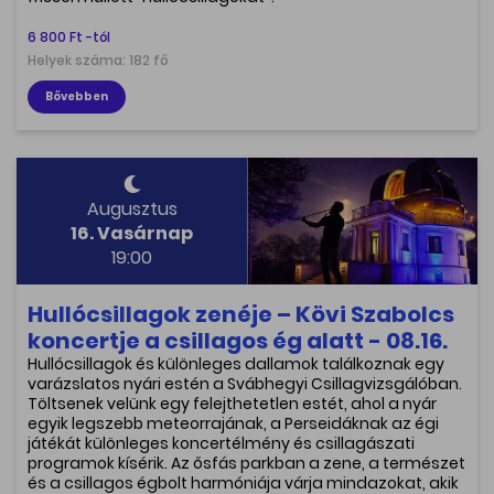
6 800 Ft -tól
Helyek száma: 182 fő
Bővebben
Augusztus
16. Vasárnap
19:00
Hullócsillagok zenéje – Kövi Szabolcs
koncertje a csillagos ég alatt - 08.16.
Hullócsillagok és különleges dallamok találkoznak egy
varázslatos nyári estén a Svábhegyi Csillagvizsgálóban.
Töltsenek velünk egy felejthetetlen estét, ahol a nyár
egyik legszebb meteorrajának, a Perseidáknak az égi
játékát különleges koncertélmény és csillagászati
programok kísérik. Az ősfás parkban a zene, a természet
és a csillagos égbolt harmóniája várja mindazokat, akik