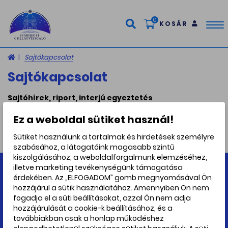
0
KOSÁR
Tog
nav
Sajtókapcsolat
Sajtókapcsolat
Sajtóhírek, riport, interjú egyeztetés
pr@svabhegyicsillagvizsgalo.hu
Ez a weboldal sütiket használ!
Ádám Adrienn
+36 30 402 3577
Sütiket használunk a tartalmak és hirdetések személyre
szabásához, a látogatóink magasabb szintű
kiszolgálásához, a weboldalforgalmunk elemzéséhez,
illetve marketing tevékenységünk támogatása
érdekében. Az „ELFOGADOM” gomb megnyomásával Ön
hozzájárul a sütik használatához. Amennyiben Ön nem
fogadja el a süti beállításokat, azzal Ön nem adja
hozzájárulását a cookie-k beállításához, és a
továbbiakban csak a honlap működéshez