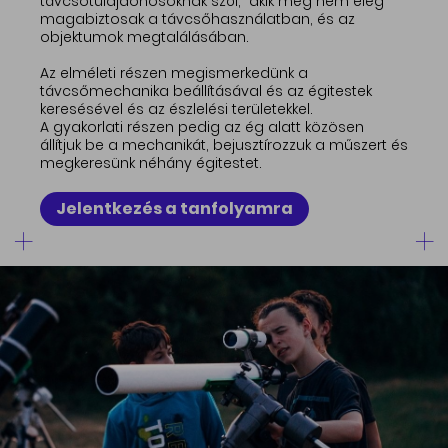
távcsőtulajdonosoknak szól, akik még nem elég
magabiztosak a távcsőhasználatban, és az
objektumok megtalálásában.
Az elméleti részen megismerkedünk a
távcsőmechanika beállításával és az égitestek
keresésével és az észlelési területekkel.
A gyakorlati részen pedig az ég alatt közösen
állítjuk be a mechanikát, bejusztírozzuk a műszert és
megkeresünk néhány égitestet.
Jelentkezés a tanfolyamra