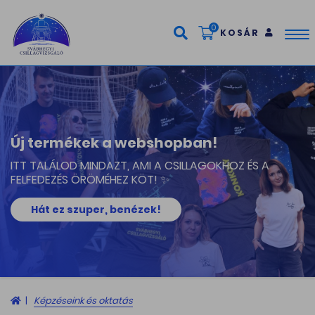
0
KOSÁR
Tog
nav
Új termékek a webshopban!
ITT TALÁLOD MINDAZT, AMI A CSILLAGOKHOZ ÉS A
FELFEDEZÉS ÖRÖMÉHEZ KÖT! ✨
Hát ez szuper, benézek!
Képzéseink és oktatás