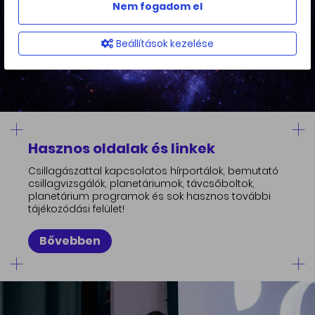
Nem fogadom el
Beállítások kezelése
Hasznos oldalak és linkek
Csillagászattal kapcsolatos hírportálok, bemutató
csillagvizsgálók, planetáriumok, távcsőboltok,
planetárium programok és sok hasznos további
tájékozódási felület!
Bővebben