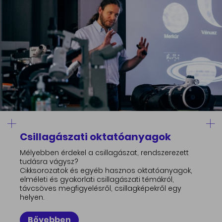
Csillagászati oktatóanyagok
Mélyebben érdekel a csillagászat, rendszerezett
tudásra vágysz?
Cikksorozatok és egyéb hasznos oktatóanyagok,
elméleti és gyakorlati csillagászati témákról,
távcsöves megfigyelésről, csillagképekről egy
helyen.
Bővebben