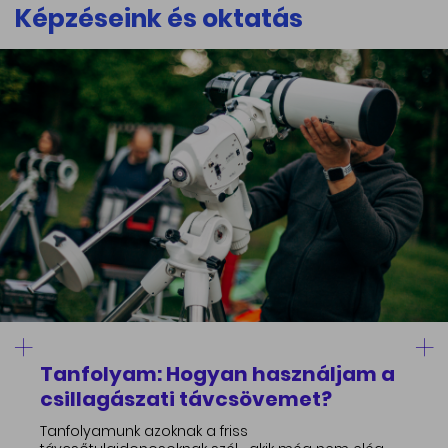
Képzéseink és oktatás
Tanfolyam: Hogyan használjam a
csillagászati távcsövemet?
Tanfolyamunk azoknak a friss