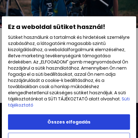
Ez a weboldal sütiket használ!
Sütiket használunk a tartalmak és hirdetések személyre
Ifjúsági Csillagásztábor 2025
szabásához, a látogatóink magasabb szintű
kiszolgálásához, a weboldalforgalmunk elemzéséhez,
Az Ifjúsági Csillagásztáborban fejest ugrunk a
illetve marketing tevékenységünk támogatása
szebbnél szebb Hold, bolygó, csillaghalmaz,
érdekében. Az „ELFOGADOM” gomb megnyomásával Ön
gázköd és galaxis észlelésekbe!
hozzájárul a sütik használatához. Amennyiben Ön nem
fogadja el a süti beállításokat, azzal Ön nem adja
Egy hét intenzív távcsövezés a sziporkázó csillagok,
hozzájárulását a cookie-k beállításához, és a
és a Tejút alatt...
továbbiakban csak a honlap működéshez
elengedhetetlenül szükséges sütiket használjuk. A süti
tájékoztatónkat a SÜTI TÁJÉKOZTATÓ alatt olvashat.
Süti
tájékoztató
Összes elfogadás