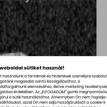
 weboldal sütiket használ!
et használunk a tartalmak és hirdetések személyre szabás
ogatóink magasabb szintű kiszolgálásához, a
dalforgalmunk elemzéséhez, illetve marketing tevékenys
gatása érdekében. Az „ELFOGADOM” gomb megnyomásáv
járul a sütik használatához. Amennyiben Ön nem fogadja 
beállításokat, azzal Ön nem adja hozzájárulását a cookie-k