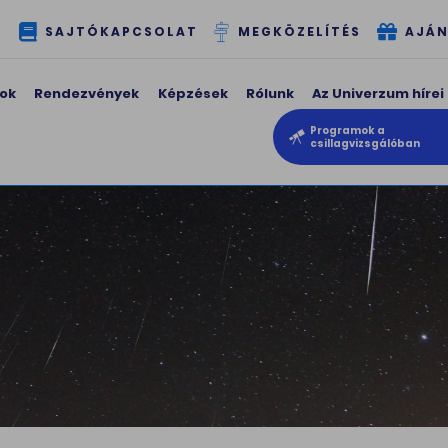
T
SAJTÓKAPCSOLAT
MEGKÖZELÍTÉS
AJÁN
ok
Rendezvények
Képzések
Rólunk
Az Univerzum hírei
Programok a
csillagvizsgálóban