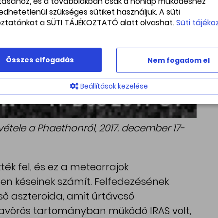
ításához, és a továbbiakban csak a honlap működéshez
edhetetlenül szükséges sütiket használjuk. A süti
oztatónkat a SÜTI TÁJÉKOZTATÓ alatt olvashat.
Süti tájéko
Összes elfogadás
Nem fogadom el
Beállítások kezelése
étele a Phaethonról, 2017. december 17-
k fel, és ez a meteorrajok
en késeinek számít. Felfedezésének
ső aszteroida, amit űrtávcső
nfravörös tartományban működő IRAS volt,