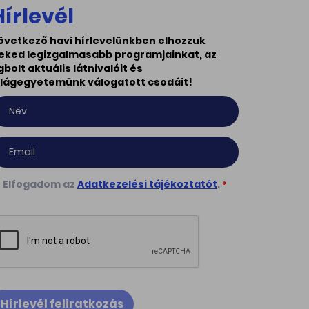
Hírlevél
övetkező havi hírlevelünkben elhozzuk
eked legizgalmasabb programjainkat, az
gbolt aktuális látnivalóit és
ilágegyetemünk válogatott csodáit!
Elfogadom az
Adatkezelési tájékoztatót
.
*
Hírlevél feliratkozás