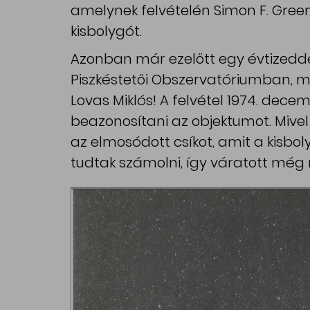
amelynek felvételén Simon F. Green
kisbolygót.
Azonban már ezelőtt egy évtizeddel
Piszkéstetői Obszervatóriumban, 
Lovas Miklós! A felvétel 1974. dec
beazonosítani az objektumot. Mivel
az elmosódott csíkot, amit a kisb
tudtak számolni, így váratott még