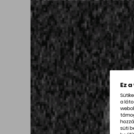
Ez a
Sütik
a lát
webol
támo
hozzá
süti 