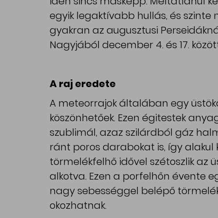
idén sincs másképp. Méltatlanul kev
egyik legaktívabb hullás, és szinte 
gyakran az augusztusi Perseidákná
Nagyjából december 4. és 17. között
A raj eredete
A meteorrajok általában egy üstök
köszönhetőek. Ezen égitestek anya
szublimál, azaz szilárdból gáz ha
ránt poros darabokat is, így alakul 
törmelékfelhő idővel szétoszlik az
alkotva. Ezen a porfelhőn évente e
nagy sebességgel belépő törmelék
okozhatnak.