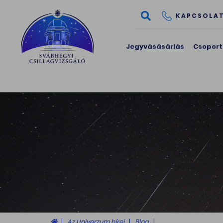
KAPCSOLA
Jegyvásásárlás
Csoport
Az Univerzum hírei
Blog