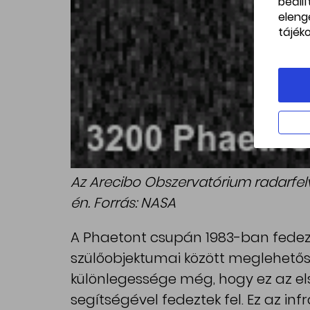
beáll
eleng
tájék
Az Arecibo Obszervatórium radarfelv
én. Forrás: NASA
A Phaetont csupán 1983-ban fedezté
szülőobjektumai között meglehetős
különlegessége még, hogy ez az el
segítségével fedeztek fel. Ez az i