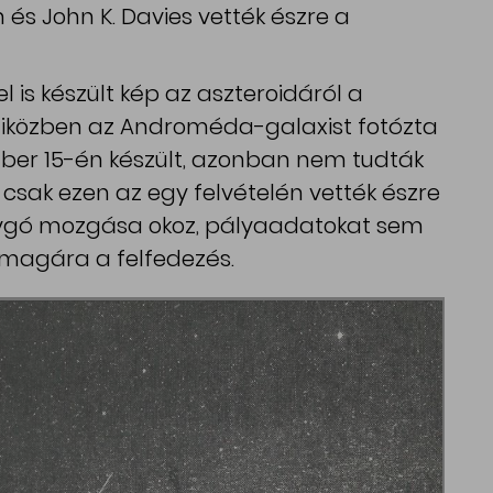
 és John K. Davies vették észre a
 is készült kép az aszteroidáról a
miközben az Androméda-galaxist fotózta
ember 15-én készült, azonban nem tudták
 csak ezen az egy felvételén vették észre
olygó mozgása okoz, pályaadatokat sem
 magára a felfedezés.