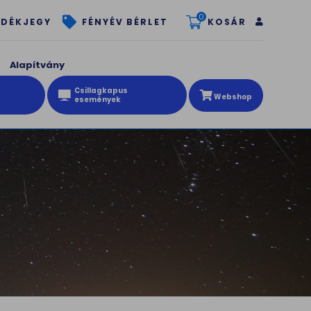
0
KOSÁR
DÉKJEGY
FÉNYÉV BÉRLET
Alapítvány
Csillagkapus
Webshop
események