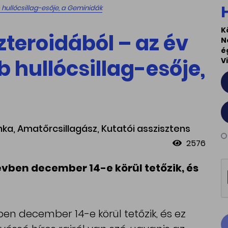
hullócsillag-esője, a Geminidák
K
zteroidából – az év
N
é
 hullócsillag-esője,
V
anka, Amatőrcsillagász, Kutatói asszisztens
2576
ben december 14-e körül tetőzik, és
n december 14-e körül tetőzik, és ez