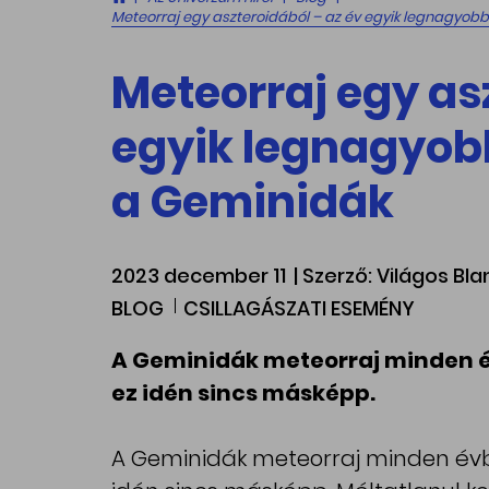
Meteorraj egy aszteroidából – az év egyik legnagyobb 
Meteorraj egy as
egyik legnagyobb
a Geminidák
2023 december 11
| Szerző: Világos Bl
BLOG
CSILLAGÁSZATI ESEMÉNY
A Geminidák meteorraj minden év
ez idén sincs másképp.
A Geminidák meteorraj minden évbe