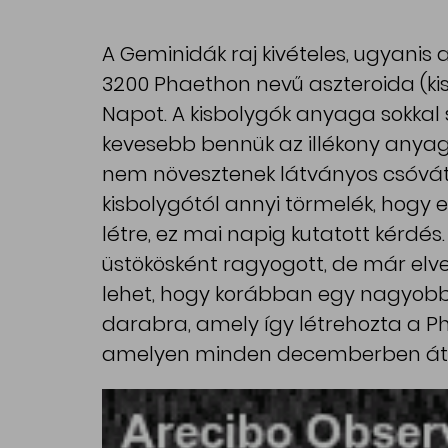
A Geminidák raj kivételes, ugyani
3200 Phaethon nevű aszteroida (kisb
Napot. A kisbolygók anyaga sokkal 
kevesebb bennük az illékony anyag
nem növesztenek látványos csóvá
kisbolygótól annyi törmelék, hogy 
létre, ez mai napig kutatott kérd
üstökösként ragyogott, de már elve
lehet, hogy korábban egy nagyobb 
darabra, amely így létrehozta a Ph
amelyen minden decemberben át