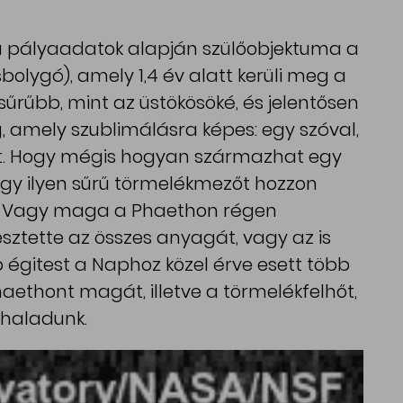
s a pályaadatok alapján szülőobjektuma a
olygó), amely 1,4 év alatt kerüli meg a
sűrűbb, mint az üstökösöké, és jelentősen
, amely szublimálásra képes: egy szóval,
t. Hogy mégis hogyan származhat egy
egy ilyen sűrű törmelékmezőt hozzon
és. Vagy maga a Phaethon régen
sztette az összes anyagát, vagy az is
égitest a Naphoz közel érve esett több
aethont magát, illetve a törmelékfelhőt,
haladunk.