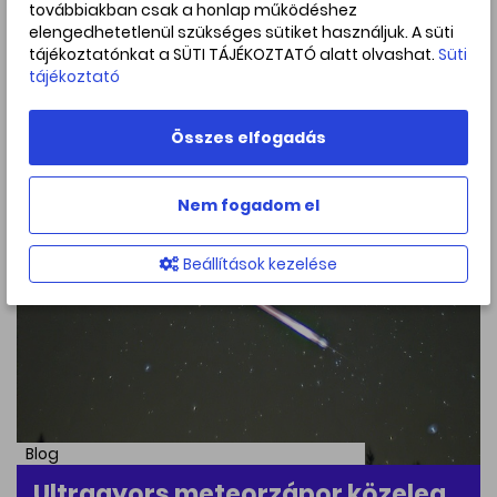
továbbiakban csak a honlap működéshez
Blog
elengedhetetlenül szükséges sütiket használjuk. A süti
Egy visszatérő nóva felülírhatja
tájékoztatónkat a SÜTI TÁJÉKOZTATÓ alatt olvashat.
Süti
eddigi elméleteinket
tájékoztató
2025. november. 07
Összes elfogadás
Nem fogadom el
Beállítások kezelése
Blog
Ultragyors meteorzápor közeleg