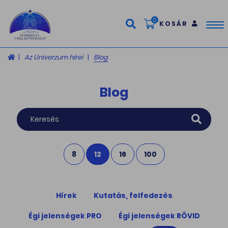
0
KOSÁR
Tog
nav
Az Univerzum hírei
Blog
Blog
8
12
16
100
Hírek
Kutatás, felfedezés
Égi jelenségek PRO
Égi jelenségek RÖVID