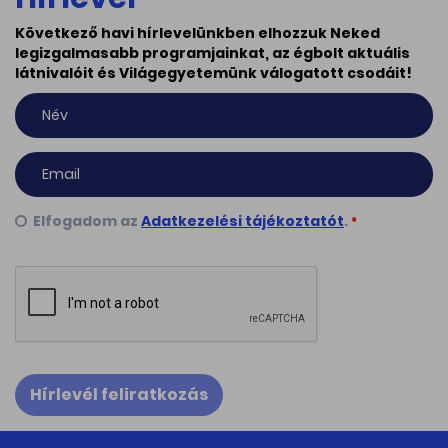
Következő havi hírlevelünkben elhozzuk Neked
legizgalmasabb programjainkat, az égbolt aktuális
látnivalóit és Világegyetemünk válogatott csodáit!
Elfogadom az
Adatkezelési tájékoztatót
.
*
Hírlevél feliratkozás