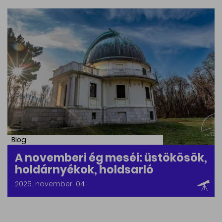
Blog
A novemberi ég meséi: üstökösök,
holdárnyékok, holdsarló
2025. november. 04