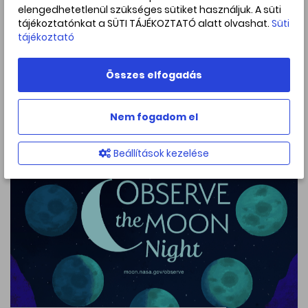
elengedhetetlenül szükséges sütiket használjuk. A süti
tájékoztatónkat a SÜTI TÁJÉKOZTATÓ alatt olvashat.
Süti
tájékoztató
Blog
Élet az űrben – avagy elérkeztünk
Összes elfogadás
a világűr világhetéhez
2025. október. 04
Nem fogadom el
Beállítások kezelése