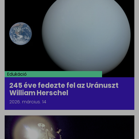
Edukáció
245 éve fedezte fel az Uránuszt
William Herschel
2026. március. 14