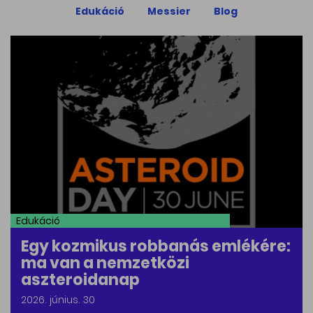
Edukáció
Messier
Blog
Edukáció
Egy kozmikus robbanás emlékére:
ma van a nemzetközi
aszteroidanap
2026. június. 30