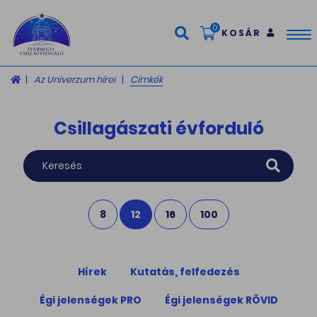
0
KOSÁR
Tog
nav
Az Univerzum hírei
Címkék
Csillagászati évforduló
8
12
16
100
Hírek
Kutatás, felfedezés
Égi jelenségek PRO
Égi jelenségek RÖVID