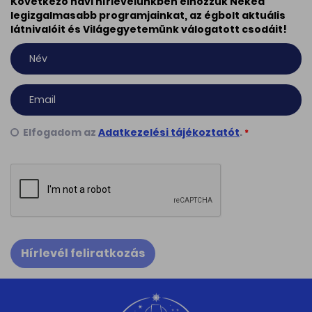
Következő havi hírlevelünkben elhozzuk Neked
legizgalmasabb programjainkat, az égbolt aktuális
látnivalóit és Világegyetemünk válogatott csodáit!
Elfogadom az
Adatkezelési tájékoztatót
.
*
Hírlevél feliratkozás