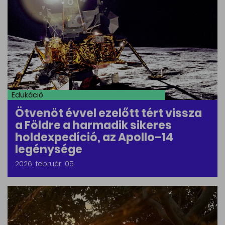
Edukáció
Ötvenöt évvel ezelőtt tért vissza
a Földre a harmadik sikeres
holdexpedíció, az Apollo–14
legénysége
2026. február. 05