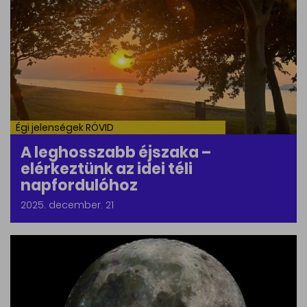
Égi jelenségek RÖVID
A leghosszabb éjszaka –
elérkeztünk az idei téli
napfordulóhoz
2025. december. 21