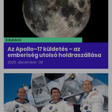
Edukáció
Az Apollo–17 küldetés – az
emberiség utolsó holdraszállása
2025. december. 08