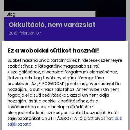
Blog
Okkultáció, nem varázslat
2018. február. 07
Ez a weboldal sütiket használ!
Sütiket használunk a tartalmak és hirdetések személyre
szabásához, a látogatóink magasabb szintű
kiszolgálásához, a weboldalforgalmunk elemzéséhez,
illetve marketing tevékenységünk támogatása
érdekében. Az „ELFOGADOM” gomb megnyomásával Ön
hozzájárul a sütik használatához. Amennyiben Ön nem
fogadja el a süti beállításokat, azzal Ön nem adja
hozzájárulását a cookie-k beállításához, és a
továbbiakban csak a honlap működéshez
elengedhetetlenül szükséges sütiket használjuk. A süti
tájékoztatónkat a SÜTI TÁJÉKOZTATÓ alatt olvashat.
Süti
Blog
tájékoztató