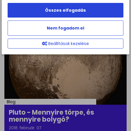
Téli csillagles a Normafán
Összes elfogadás
2018. február. 07
Nem fogadom el
Beállítások kezelése
Blog
Pluto - Mennyire törpe, és
mennyire bolygó?
2018. február. 07