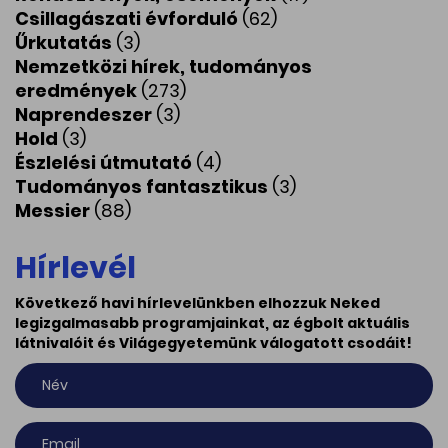
Csillagászati évforduló
(62)
Űrkutatás
(3)
Nemzetközi hírek, tudományos
eredmények
(273)
Naprendeszer
(3)
Hold
(3)
Észlelési útmutató
(4)
Tudományos fantasztikus
(3)
Messier
(88)
Hírlevél
Következő havi hírlevelünkben elhozzuk Neked
legizgalmasabb programjainkat, az égbolt aktuális
látnivalóit és Világegyetemünk válogatott csodáit!