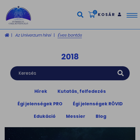
0
KOSÁR
Tog
nav
Az Univerzum hírei
Éves bontás
2018
Hírek
Kutatás, felfedezés
Égi jelenségek PRO
Égi jelenségek RÖVID
Edukáció
Messier
Blog