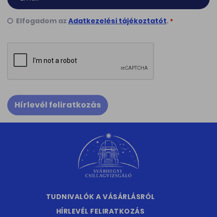
Elfogadom az
Adatkezelési tájékoztatót
.
*
Hírlevél feliratkozás
TUDNIVALÓK A VÁSÁRLÁSRÓL
HÍRLEVÉL FELIRATKOZÁS