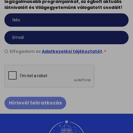
legizgalmasabb programjainkat, az égbolt aktuális
látnivalóit és Világegyetemünk válogatott csodáit!
Elfogadom az
Adatkezelési tájékoztatót
.
*
Hírlevél feliratkozás