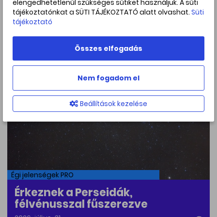
elengedhetetlenül szükséges sütiket használjuk. A süti
Naprendszerben?
tájékoztatónkat a SÜTI TÁJÉKOZTATÓ alatt olvashat.
Süti
tájékoztató
2026. július. 31
Összes elfogadás
Nem fogadom el
Beállítások kezelése
Égi jelenségek PRO
Érkeznek a Perseidák,
félvénusszal fűszerezve