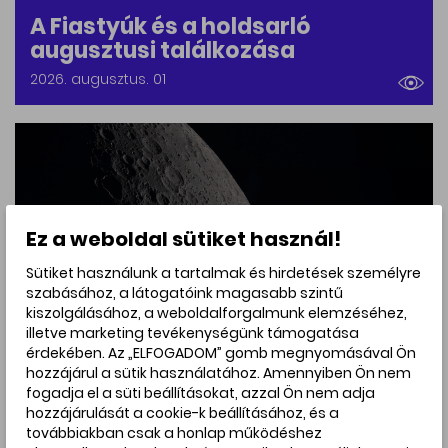
A Fiastyúk és a holdsarló
augusztusi találkozása
2026. augusztus. 01
Ez a weboldal sütiket használ!
Sütiket használunk a tartalmak és hirdetések személyre
szabásához, a látogatóink magasabb szintű
kiszolgálásához, a weboldalforgalmunk elemzéséhez,
illetve marketing tevékenységünk támogatása
érdekében. Az „ELFOGADOM” gomb megnyomásával Ön
hozzájárul a sütik használatához. Amennyiben Ön nem
Kutatás, felfedezés
fogadja el a süti beállításokat, azzal Ön nem adja
hozzájárulását a cookie-k beállításához, és a
Lehet, hogy egy Hold méretű
továbbiakban csak a honlap működéshez
égitest halt meg fiatalon a korai