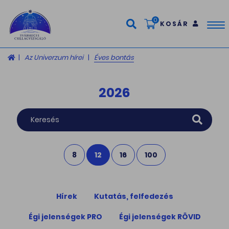
0
KOSÁR
Tog
nav
Az Univerzum hírei
Éves bontás
2026
8
12
16
100
Hírek
Kutatás, felfedezés
Égi jelenségek PRO
Égi jelenségek RÖVID