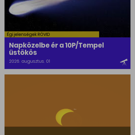
Égi jelenségek RÖVID
Napközelbe ér a 10P/Tempel
üstökös
2026. augusztus. 01