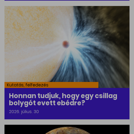
Kutatás, felfedezés
Honnan tudjuk, hogy egy csillag
bolygót evett ebédre?
2026. július. 30