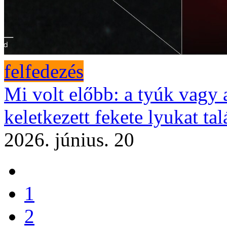
felfedezés
Mi volt előbb: a tyúk vagy 
keletkezett fekete lyukat ta
2026. június. 20
1
2