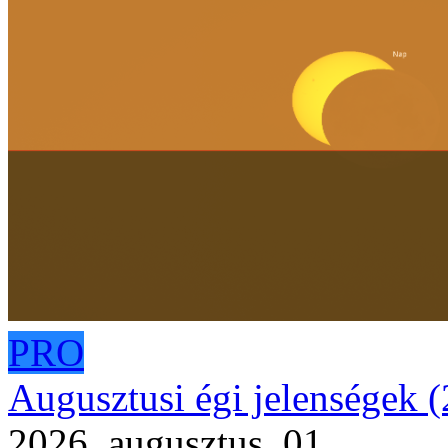
PRO
Augusztusi égi jelenségek 
2026. augusztus. 01