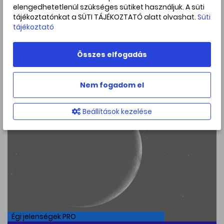
Égi jelenségek PRO
elengedhetetlenül szükséges sütiket használjuk. A süti
tájékoztatónkat a SÜTI TÁJÉKOZTATÓ alatt olvashat.
Süti
A Hold és a vörös Antares
tájékoztató
találkozása: szabad szemes
együttállás a nyári égen
Összes elfogadás
2026. július. 15
Nem fogadom el
Beállítások kezelése
Égi jelenségek PRO