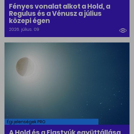
Fényes vonalat alkot a Hold, a
Regulus és a Vénusz a július
közepi égen
2026. július. 09
Égi jelenségek PRO
A Hold és a Fiastyúk együttállása