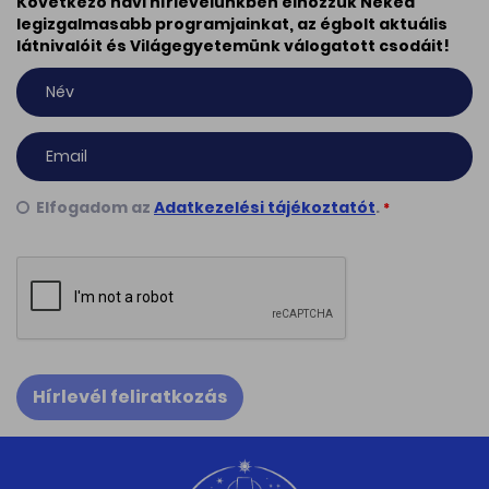
Következő havi hírlevelünkben elhozzuk Neked
legizgalmasabb programjainkat, az égbolt aktuális
látnivalóit és Világegyetemünk válogatott csodáit!
Elfogadom az
Adatkezelési tájékoztatót
.
*
Hírlevél feliratkozás