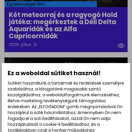
Égi jelenségek PRO
Két meteorraj és a ragyogó Hold
játéka: megérkeztek a Déli Delta
Aquaridák és az Alfa
Capricornidák
2026. július. 21
Ez a weboldal sütiket használ!
Sütiket használunk a tartalmak és hirdetések személyre
szabásához, a látogatóink magasabb szintű
kiszolgálásához, a weboldalforgalmunk elemzéséhez,
illetve marketing tevékenységünk támogatása
érdekében. Az „ELFOGADOM” gomb megnyomásával Ön
hozzájárul a sütik használatához. Amennyiben Ön nem
fogadja el a süti beállításokat, azzal Ön nem adja
hozzájárulását a cookie-k beállításához, és a
továbbiakban csak a honlap működéshez