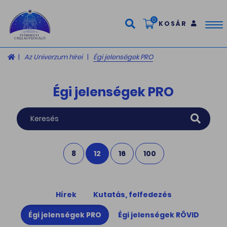
0
KOSÁR
Tog
nav
Az Univerzum hírei
Égi jelenségek PRO
Égi jelenségek PRO
8
12
16
100
Hírek
Kutatás, felfedezés
Égi jelenségek PRO
Égi jelenségek RÖVID