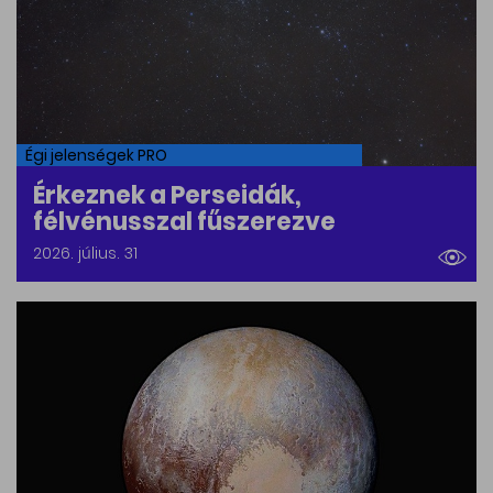
Égi jelenségek PRO
Érkeznek a Perseidák,
félvénusszal fűszerezve
2026. július. 31