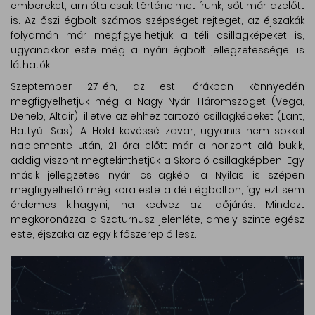
embereket, amióta csak történelmet írunk, sőt már azelőtt
is. Az őszi égbolt számos szépséget rejteget, az éjszakák
folyamán már megfigyelhetjük a téli csillagképeket is,
ugyanakkor este még a nyári égbolt jellegzetességei is
láthatók.
Szeptember 27-én, az esti órákban könnyedén
megfigyelhetjük még a Nagy Nyári Háromszöget (Vega,
Deneb, Altair), illetve az ehhez tartozó csillagképeket (Lant,
Hattyú, Sas). A Hold kevéssé zavar, ugyanis nem sokkal
naplemente után, 21 óra előtt már a horizont alá bukik,
addig viszont megtekinthetjük a Skorpió csillagképben. Egy
másik jellegzetes nyári csillagkép, a Nyilas is szépen
megfigyelhető még kora este a déli égbolton, így ezt sem
érdemes kihagyni, ha kedvez az időjárás. Mindezt
megkoronázza a Szaturnusz jelenléte, amely szinte egész
este, éjszaka az egyik főszereplő lesz.