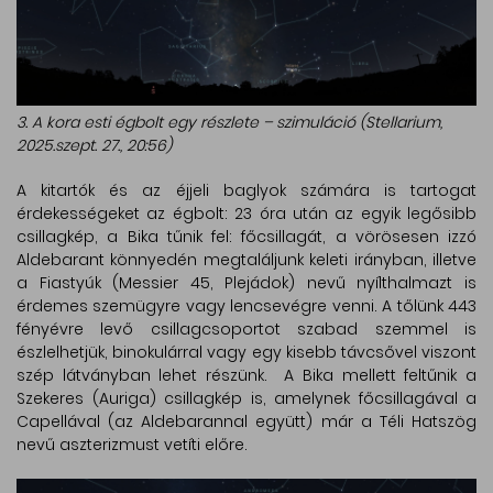
3. A kora esti égbolt egy részlete – szimuláció (Stellarium,
2025.szept. 27., 20:56)
A kitartók és az éjjeli baglyok számára is tartogat
érdekességeket az égbolt: 23 óra után az egyik legősibb
csillagkép, a Bika tűnik fel: főcsillagát, a vörösesen izzó
Aldebarant könnyedén megtaláljunk keleti irányban, illetve
a Fiastyúk (Messier 45, Plejádok) nevű nyílthalmazt is
érdemes szemügyre vagy lencsevégre venni. A tőlünk 443
fényévre levő csillagcsoportot szabad szemmel is
észlelhetjük, binokulárral vagy egy kisebb távcsővel viszont
szép látványban lehet részünk. A Bika mellett feltűnik a
Szekeres (Auriga) csillagkép is, amelynek főcsillagával a
Capellával (az Aldebarannal együtt) már a Téli Hatszög
nevű aszterizmust vetíti előre.