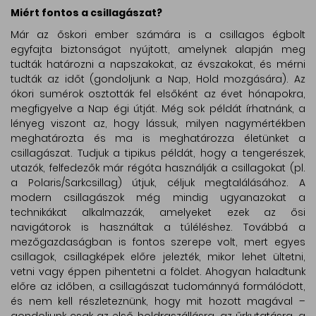
Miért fontos a csillagászat?
Már az őskori ember számára is a csillagos égbolt
egyfajta biztonságot nyújtott, amelynek alapján meg
tudták határozni a napszakokat, az évszakokat, és mérni
tudták az időt (gondoljunk a Nap, Hold mozgására). Az
ókori sumérok osztották fel elsőként az évet hónapokra,
megfigyelve a Nap égi útját. Még sok példát írhatnánk, a
lényeg viszont az, hogy lássuk, milyen nagymértékben
meghatározta és ma is meghatározza életünket a
csillagászat. Tudjuk a tipikus példát, hogy a tengerészek,
utazók, felfedezők már régóta használják a csillagokat (pl.
a Polaris/Sarkcsillag) útjuk, céljuk megtalálásához. A
modern csillagászok még mindig ugyanazokat a
technikákat alkalmazzák, amelyeket ezek az ősi
navigátorok is használtak a túléléshez. Továbbá a
mezőgazdaságban is fontos szerepe volt, mert egyes
csillagok, csillagképek előre jelezték, mikor lehet ültetni,
vetni vagy éppen pihentetni a földet. Ahogyan haladtunk
előre az időben, a csillagászat tudománnyá formálódott,
és nem kell részleteznünk, hogy mit hozott magával –
gondoljunk csak az első holdraszállásra, az űrkutatásra, a