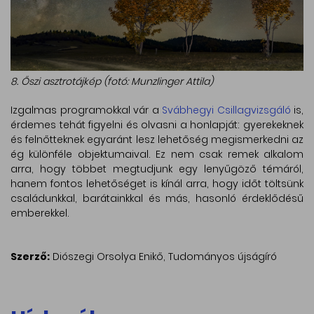
8. Őszi asztrotájkép (fotó: Munzlinger Attila)
Izgalmas programokkal vár a
Svábhegyi Csillagvizsgáló
is,
érdemes tehát figyelni és olvasni a honlapját: gyerekeknek
és felnőtteknek egyaránt lesz lehetőség megismerkedni az
ég különféle objektumaival. Ez nem csak remek alkalom
arra, hogy többet megtudjunk egy lenyűgöző témáról,
hanem fontos lehetőséget is kínál arra, hogy időt töltsünk
családunkkal, barátainkkal és más, hasonló érdeklődésű
emberekkel.
Szerző:
Diószegi Orsolya Enikő, Tudományos újságíró