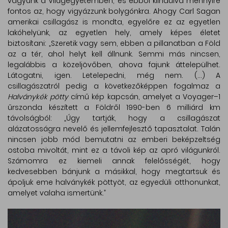
vagyunk a Világegyetemben, és ebből kiindulva mennyire
fontos az, hogy vigyázzunk bolygónkra. Ahogy Carl Sagan
amerikai csillagász is mondta, egyelőre ez az egyetlen
lakóhelyünk, az egyetlen hely, amely képes életet
biztosítani: „Szeretik vagy sem, ebben a pillanatban a Föld
az a tér, ahol helyt kell állnunk. Semmi más nincsen,
legalábbis a közeljövőben, ahova fajunk áttelepülhet.
Látogatni, igen. Letelepedni, még nem. (...) A
csillagászatról pedig a következőképpen fogalmaz a
Halványkék pötty
című kép kapcsán, amelyet a Voyager–1
űrszonda készített a Földről 1990-ben 6 milliárd km
távolságból: „Úgy tartják, hogy a csillagászat
alázatosságra nevelő és jellemfejlesztő tapasztalat. Talán
nincsen jobb mód bemutatni az emberi beképzeltség
ostoba mivoltát, mint ez a távoli kép az apró világunkról.
Számomra ez kiemeli annak felelősségét, hogy
kedvesebben bánjunk a másikkal, hogy megtartsuk és
ápoljuk eme halványkék pöttyöt, az egyedüli otthonunkat,
amelyet valaha ismertünk.”