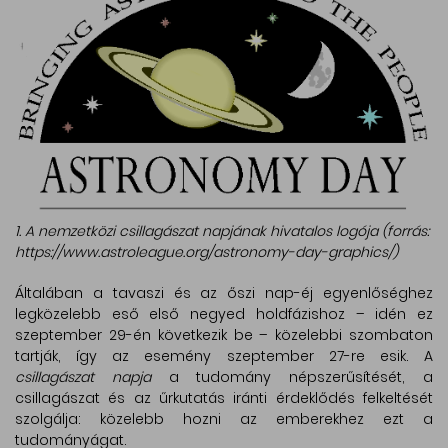
1. A nemzetközi csillagászat napjának hivatalos logója (forrás:
https://www.astroleague.org/astronomy-day-graphics/)
Általában a tavaszi és az őszi nap-éj egyenlőséghez
legközelebb eső első negyed holdfázishoz – idén ez
szeptember 29-én következik be – közelebbi szombaton
tartják, így az esemény szeptember 27-re esik. A
csillagászat napja
a tudomány népszerűsítését, a
csillagászat és az űrkutatás iránti érdeklődés felkeltését
szolgálja: közelebb hozni az emberekhez ezt a
tudományágat.