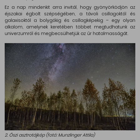
Ez a nap mindenkit arra invitál, hogy gyönyörködjön az
éjszakai égbolt szépségében, a távoli csillagoktól és
galaxisoktól a bolygókig és csillagképekig – egy olyan
alkalom, amelynek keretében többet megtudhatunk az
univerzumról és megbecsülhetjük az űr hatalmasságát.
2. Őszi asztrotájkép (fotó: Munzlinger Attila)