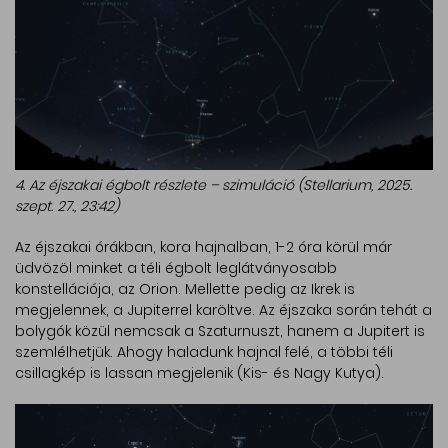
4. Az éjszakai égbolt részlete – szimuláció (Stellarium, 2025.
szept. 27., 23:42)
Az éjszakai órákban, kora hajnalban, 1-2 óra körül már
üdvözöl minket a téli égbolt leglátványosabb
konstellációja, az Orion. Mellette pedig az Ikrek is
megjelennek, a Jupiterrel karöltve. Az éjszaka során tehát a
bolygók közül nemcsak a Szaturnuszt, hanem a Jupitert is
szemlélhetjük. Ahogy haladunk hajnal felé, a többi téli
csillagkép is lassan megjelenik (Kis- és Nagy Kutya).