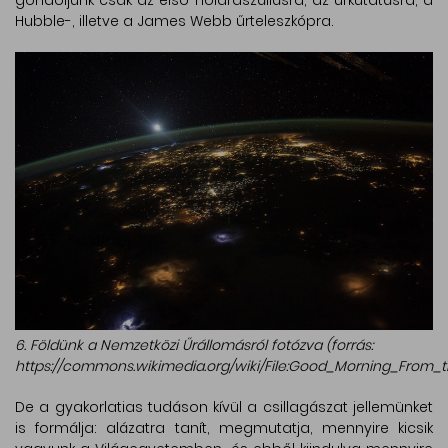
Hubble-, illetve a James Webb űrteleszkópra.
6. Földünk a Nemzetközi Űrállomásról fotózva (forrás:
https://commons.wikimedia.org/wiki/File:Good_Morning_From_t
De a gyakorlatias tudáson kívül a csillagászat jellemünket
is formálja: alázatra tanít, megmutatja, mennyire kicsik