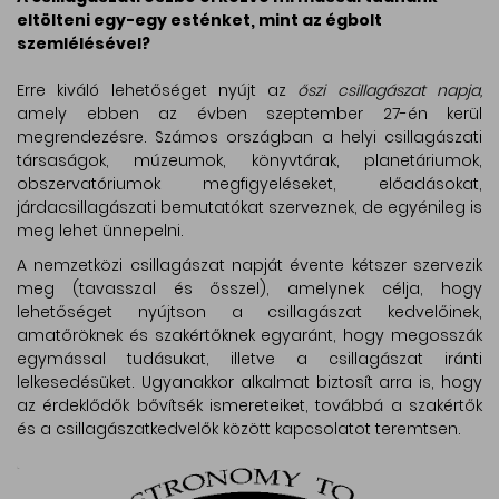
eltölteni egy-egy esténket, mint az égbolt
szemlélésével?
Erre kiváló lehetőséget nyújt az
őszi csillagászat napja,
amely ebben az évben szeptember 27-én kerül
megrendezésre. Számos országban a helyi csillagászati
társaságok, múzeumok, könyvtárak, planetáriumok,
obszervatóriumok megfigyeléseket, előadásokat,
járdacsillagászati bemutatókat szerveznek, de egyénileg is
meg lehet ünnepelni.
A nemzetközi csillagászat napját évente kétszer szervezik
meg (tavasszal és ősszel), amelynek célja, hogy
lehetőséget nyújtson a csillagászat kedvelőinek,
amatőröknek és szakértőknek egyaránt, hogy megosszák
egymással tudásukat, illetve a csillagászat iránti
lelkesedésüket. Ugyanakkor alkalmat biztosít arra is, hogy
az érdeklődők bővítsék ismereteiket, továbbá a szakértők
és a csillagászatkedvelők között kapcsolatot teremtsen.