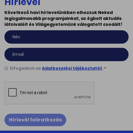
Hírlevél
Következő havi hírlevelünkben elhozzuk Neked
legizgalmasabb programjainkat, az égbolt aktuális
látnivalóit és Világegyetemünk válogatott csodáit!
Elfogadom az
Adatkezelési tájékoztatót
.
*
Hírlevél feliratkozás