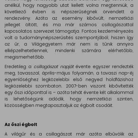
anélkül, hogy nagyobb utat kellett volna megtenniük, a
következő évben is népszerűségnek örvendett a
rendezvény. Azóta az esemény kibővült, nemzetközi
jelleget öltött, és ma már számos csillagászattal
kapcsolatos szervezet támogatja. Fontos kezdeményezés
volt a tudománynépszerűsítés szempontjából, hiszen így
az űr, a Világegyetem már nem is tűnik annyira
elképzelhetetlennek, mindenki számára elérhetőbb,
megismerhetőbb.
Eredetileg a
csillagászat napját
évente egyszer rendezték
meg, tavasszal, április-május folyamán, a tavaszi nap-éj
egyenlőséghez legközelebbi első negyed holdfázishoz
legközelebbi szombaton. 2007-ben viszont kibővítették
egy őszi időponttal is – azóta tehát évente két alkalommal
is lehetőségünk adódik, hogy nemzetközi szinten,
közösségben megtapasztaljuk az égbolt csodáit.
Az őszi égbolt
A világűr és a csillagászat már azóta elbűvölik az