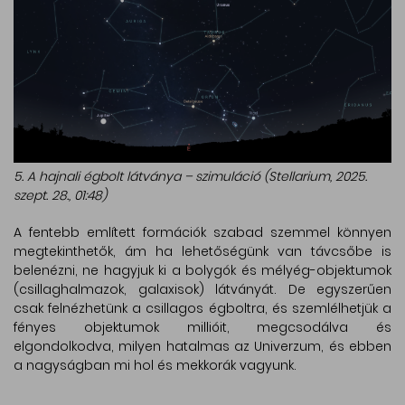
5. A hajnali égbolt látványa – szimuláció (Stellarium, 2025.
szept. 28., 01:48)
A fentebb említett formációk szabad szemmel könnyen
megtekinthetők, ám ha lehetőségünk van távcsőbe is
belenézni, ne hagyjuk ki a bolygók és mélyég-objektumok
(csillaghalmazok, galaxisok) látványát. De egyszerűen
csak felnézhetünk a csillagos égboltra, és szemlélhetjük a
fényes objektumok millióit, megcsodálva és
elgondolkodva, milyen hatalmas az Univerzum, és ebben
a nagyságban mi hol és mekkorák vagyunk.