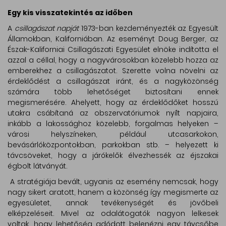
Egy kis visszatekintés az időben
A
csillagászat napját
1973-ban kezdeményezték az Egyesült
Államokban, Kaliforniában. Az eseményt Doug Berger, az
Észak-Kaliforniai Csillagászati Egyesület elnöke indította el
azzal a céllal, hogy a nagyvárosokban közelebb hozza az
emberekhez a csillagászatot. Szerette volna növelni az
érdeklődést a csillagászat iránt, és a nagyközönség
számára több lehetőséget biztosítani ennek
megismerésére. Ahelyett, hogy az érdeklődőket hosszú
utakra csábítaná az obszervatóriumok nyílt napjaira,
inkább a lakossághoz közelebb, forgalmas helyeken –
városi helyszíneken, például utcasarkokon,
bevásárlóközpontokban, parkokban stb. – helyezett ki
távcsöveket, hogy a járókelők élvezhessék az éjszakai
égbolt látványát.
A stratégiája bevált, ugyanis az esemény nemcsak, hogy
nagy sikert aratott, hanem a közönség így megismerte az
egyesületet, annak tevékenységét és jövőbeli
elképzeléseit. Mivel az odalátogatók nagyon lelkesek
voltak, hogy lehetőség adódott belenézni egy távcsőbe