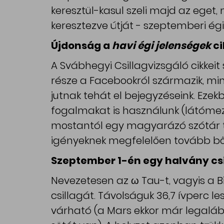
keresztül-kasul szeli majd az ege
keresztezve útját - szeptemberi ég
Újdonság a
havi égi jelenségek
ci
A Svábhegyi Csillagvizsgáló cikkei
része a Facebookról származik, mi
jutnak tehát el bejegyzéseink. Ezek
fogalmakat is használunk (látómező
mostantól egy magyarázó szótár t
igényeknek megfelelően tovább bő
Szeptember 1-én egy halvány csi
Nevezetesen az ω Tau-t, vagyis a Bi
csillagát. Távolságuk 36,7 ívperc les
várható (a Mars ekkor már legalább 