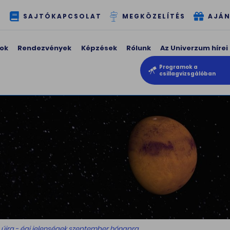
T
SAJTÓKAPCSOLAT
MEGKÖZELÍTÉS
AJÁN
ok
Rendezvények
Képzések
Rólunk
Az Univerzum hírei
Programok a
csillagvizsgálóban
van újra - égi jelenségek szeptember hónapra