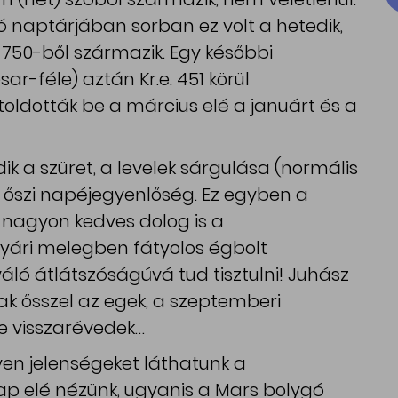
ló naptárjában sorban ez volt a hetedik,
. 750-ből származik. Egy későbbi
-féle) aztán Kr.e. 451 körül
oldották be a március elé a januárt és a
 a szüret, a levelek sárgulása (normális
az őszi napéjegyenlőség. Ez egyben a
gy nagyon kedves dolog is a
yári melegben fátyolos égbolt
áló átlátszóságúvá tud tisztulni! Juhász
nak ősszel az egek, a szeptemberi
e visszarévedek…
yen jelenségeket láthatunk a
p elé nézünk, ugyanis a Mars bolygó