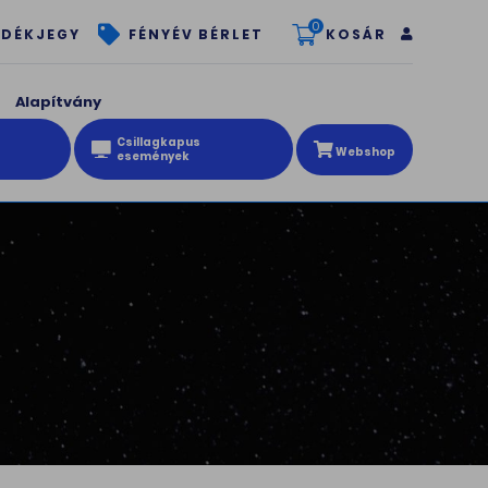
0
KOSÁR
DÉKJEGY
FÉNYÉV BÉRLET
Alapítvány
Csillagkapus
Webshop
események