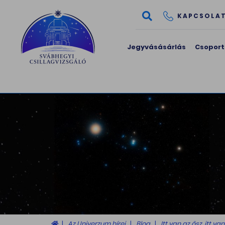
KAPCSOLA
Jegyvásásárlás
Csoport
Az Univerzum hírei
Blog
Itt van az ősz, itt 