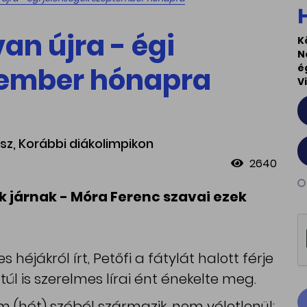
 van újra - égi
K
N
tember hónapra
é
V
sz, Korábbi diákolimpikon
2640
k járnak - Móra Ferenc szavai ezek
jákról írt, Petőfi a fátylát halott férje
úl is szerelmes lírai ént énekelte meg.
 (hét) szóból származik, nem véletlenül: