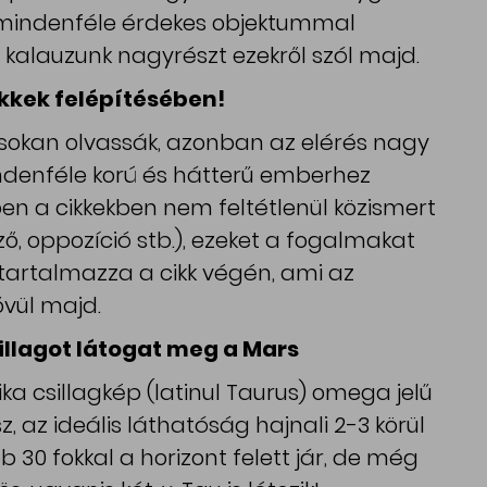
t, mindenféle érdekes objektummal
i kalauzunk nagyrészt ezekről szól majd.
kkek felépítésében!
t sokan olvassák, azonban az elérés nagy
ndenféle korú és hátterű emberhez
ben a cikkekben nem feltétlenül közismert
, oppozíció stb.), ezeket a fogalmakat
artalmazza a cikk végén, ami az
vül majd.
llagot látogat meg a Mars
ka csillagkép (latinul Taurus) omega jelű
z, az ideális láthatóság hajnali 2-3 körül
30 fokkal a horizont felett jár, de még