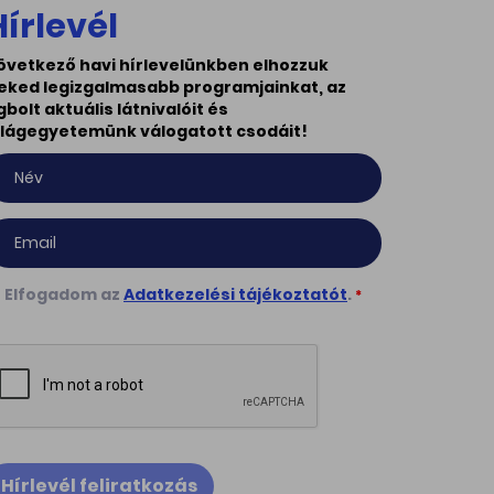
Hírlevél
övetkező havi hírlevelünkben elhozzuk
eked legizgalmasabb programjainkat, az
gbolt aktuális látnivalóit és
ilágegyetemünk válogatott csodáit!
Elfogadom az
Adatkezelési tájékoztatót
.
*
Hírlevél feliratkozás