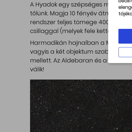
beáll
A Hyadok egy szépséges nyílthalma
eleng
tőlünk. Magja 10 fényév átmérőjű, él
tájék
rendszer teljes tömege 400 naptöm
csillaggal (melyek fele kettőscsillag
Harmadikán hajnalban a Mars csupá
vagyis a két objektum szabad sze
mellett. Az Aldebaran és a Mars v
válik!