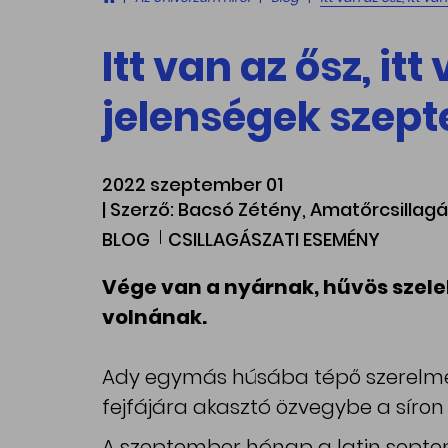
Itt van az ősz, itt
jelenségek szep
2022 szeptember 01
| Szerző: Bacsó Zétény, Amatőrcsillagá
BLOG
CSILLAGÁSZATI ESEMÉNY
Vége van a nyárnak, hűvös szele
volnának.
Ady egymás húsába tépő szerelmes hé
fejfájára akasztó özvegybe a síron t
A szeptember hónap a latin septem