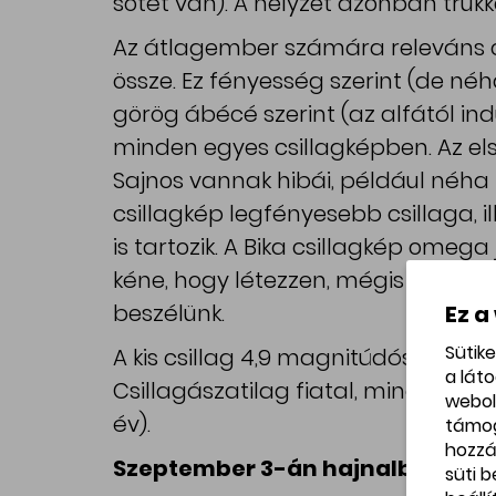
sötét van). A helyzet azonban trükkö
Az átlagember számára releváns c
össze. Ez fényesség szerint (de né
görög ábécé szerint (az alfától ind
minden egyes csillagképben. Az els
Sajnos vannak hibái, például néha 
csillagkép legfényesebb csillaga, 
is tartozik. A Bika csillagkép omega 
kéne, hogy létezzen, mégis van ω1 
beszélünk.
Ez a
Sütik
A kis csillag 4,9 magnitúdós, 94 fén
a lát
Csillagászatilag fiatal, mindössze 1
webol
év).
támo
hozzá
Szeptember 3-án hajnalban a Ma
süti 