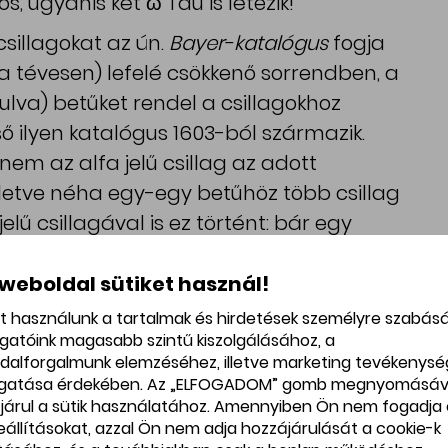
s, ugyanis két ω Tau is létezik!
sillagokat az ún.
Bayer-katalógus
fogja
ha tévesen) lefelé csökkenő sorrendben, a
ulva) betűket rendel a csillagokhoz
ő ilyen katalógus 1603-ból származik.
nem az alfa jelű csillag az adott
illetve néha egy-egy betűhöz több csillag
jelű csillagával is ez történt: bár egy
és ω2. Jelen esetben ez utóbbiról
 weboldal sütiket használ!
et használunk a tartalmak és hirdetések személyre szabás
yévre található a Földtől.
ogatóink magasabb szintű kiszolgálásához, a
00 millió éves (Napunk életkora 5 milliárd
dalforgalmunk elemzéséhez, illetve marketing tevékenys
gatása érdekében. Az „ELFOGADOM” gomb megnyomásáv
járul a sütik használatához. Amennyiben Ön nem fogadja 
rs a Hyadok mellé táncol
beállításokat, azzal Ön nem adja hozzájárulását a cookie-k