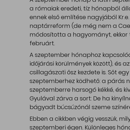
a rómaiak eredeti, tíz hónapból ál
ennek első említése nagyjából Kr.e
naptárreform (de még nem a Caesar
módosította a hagyományt, ekkor t
februárt.
A szeptember hónaphoz kapcsolódik
időjárási körülmények között), és 
csillagászati ősz kezdete is. Sőt e
szeptemberhez ködhető: a párás n
szeptemberre harsogó kékké, és kiv
Gyulával zárva a sort: De ha kinyíl
bágyadt búcsúzónál szeme színér
Ebben a cikkben végig vesszük, mil
szeptemberi égen. Különleges hóna