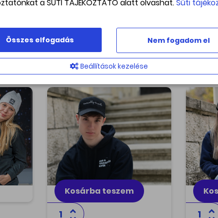
oztatónkat a SÜTI TÁJÉKOZTATÓ alatt olvashat.
Süti tájéko
Méretválasztás
cnisát!
éretválasztás
Összes elfogadás
Nem fogadom el
Beállítások kezelése
Baseball sapi -
Baseb
Casually smart
bab
kötött
ol. Stay
Hello smartie! Egyedi tervezés,
Born to
magas minőség! Támogasd a
tervez
tudományt, viseld magadon
Támoga
büszkén a Svábhegyi
magado
Csillagvizsgáló 'Casually smart'
Csillag
modelljét!
modellj
7 500 Ft
7 500
Kosárba teszem
Kos