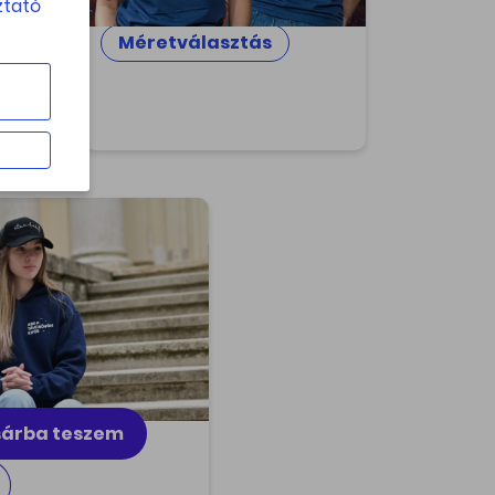
ztató
Méretválasztás
all sapi - Star
y
 be a star! Egyedi
és, magas minőség!
sd a tudományt, viseld
n büszkén a Svábhegyi
vizsgáló 'Star baby'
ét!
 Ft
árba teszem