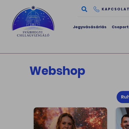
KAPCSOLA
Jegyvásásárlás
Csoport
Webshop
Ru
Hímzett póló - Atom
Arm
Ny
Atom - adom! Egyedi tervezés,