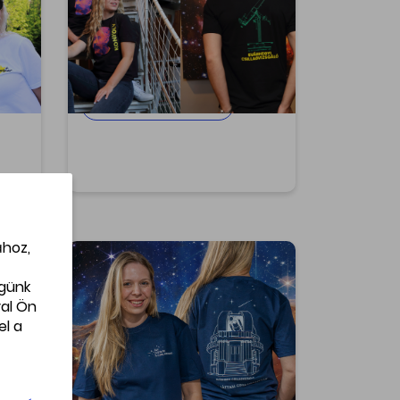
tervezés, magas minőség!
s,
Támogasd a tudományt, viseld
d a
magadon büszkén a Svábhegyi
on
Csillagvizsgáló 'Konkoly'
modelljét!
Méretválasztás
ához,
ék
Budapest kupolás
égünk
póló
al Ön
Budapest kupolás póló Egyedi
el a
tervezés, magas minőség!
on
Támogasd a tudományt, viseld
magadon büszkén a Svábhegyi
sát!
Csillagvizsgáló legújabb
modelljét!