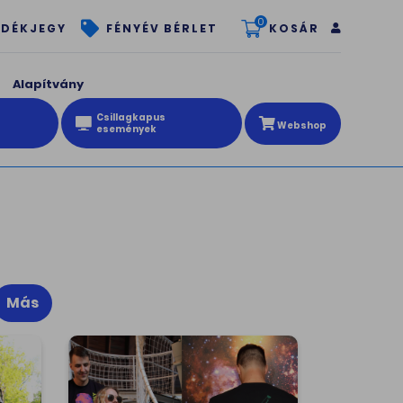
0
KOSÁR
DÉKJEGY
FÉNYÉV BÉRLET
Alapítvány
Csillagkapus
Webshop
események
Más
Hipszter póló
Konkoly - hipszter póló Egyedi