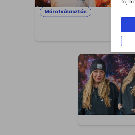
tájék
kapu
Méretválasztás
M
Beanie
Ciki a sapi? A Svábhegyi 
sapkáiban soha! Stay Co
Cosmic ✨
Méretválasztás