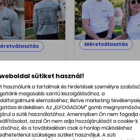
ló
Star you are! Egyedi tervezé
magas minőség! Támogas
lláris hosszú ujjú - Egyedi
tudományt, viseld magad
vezés, magas minőség!
büszkén a Svábhegyi
ogasd a tudományt, viseld
Csillagvizsgáló 'Superstar'
adon büszkén a Svábhegyi
modelljét!
lagvizsgáló 'Armi' modelljét!
Méretválasztás
éretválasztás
 weboldal sütiket használ!
et használunk a tartalmak és hirdetések személyre szabás
ogatóink magasabb szintű kiszolgálásához, a
pucnis pulcsi
Kapucnis pulcsi k
dalforgalmunk elemzéséhez, illetve marketing tevékenys
kete
Bebújós kapucnis pulóver -
gatása érdekében. Az „ELFOGADOM” gomb megnyomásáv
Egyedi tervezés, magas
jós kapucnis pulóver -
járul a sütik használatához. Amennyiben Ön nem fogadja 
minőség! Támogasd a
edi tervezés, magas
beállításokat, azzal Ön nem adja hozzájárulását a cookie-k
tudományt, viseld magad
őség! Támogasd a
büszkén a Svábhegyi
ításához, és a továbbiakban csak a honlap működéshez
ományt, viseld magadon
Csillagvizsgáló kék kapucni
zkén a Svábhegyi
edhetetlenül szükséges sütiket használjuk. A süti
lagvizsgáló fekete