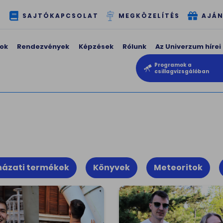
T
SAJTÓKAPCSOLAT
MEGKÖZELÍTÉS
AJÁN
ok
Rendezvények
Képzések
Rólunk
Az Univerzum hírei
Programok a
csillagvizsgálóban
házati termékek
Könyvek
Meteoritok
illáris szféra -
Hímzett póló -
omott hosszú ujjú
Superstar