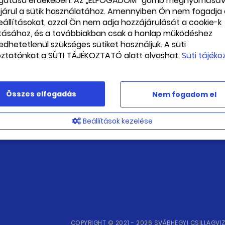
gatása érdekében. Az „ELFOGADOM” gomb megnyomásáv
zkén a Svábhegyi
büszkén a Svábhegyi
járul a sütik használatához. Amennyiben Ön nem fogadja 
lagvizsgáló kék kapucnisát!
Csillagvizsgáló kék kapucni
beállításokat, azzal Ön nem adja hozzájárulását a cookie-k
000 Ft
15 000 Ft
ításához, és a továbbiakban csak a honlap működéshez
Kosárba teszem
edhetetlenül szükséges sütiket használjuk. A süti
s készleten
oztatónkat a SÜTI TÁJÉKOZTATÓ alatt olvashat.
Süti tájéko
Összes elfogadás
Nem fogadom el
Beállítások kezelése
NIVALÓK A VÁSÁRLÁSRÓL
HÍRLEVÉL FELIRATKOZÁS
GY
COPYRIGHT © 2021 - 2026 SVÁBHEGYI CSILLAGVI