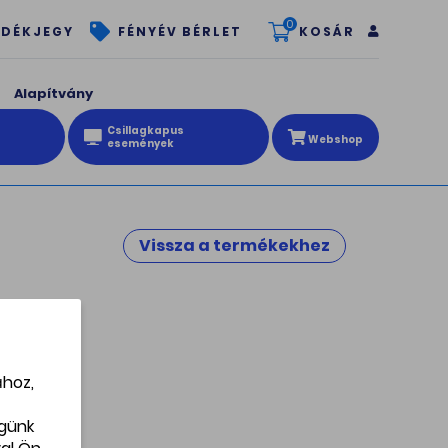
0
KOSÁR
DÉKJEGY
FÉNYÉV BÉRLET
Alapítvány
Csillagkapus
Webshop
események
Vissza a termékekhez
k -
ához,
égünk
on