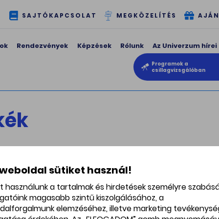
T
SAJTÓKAPCSOLAT
MEGKÖZELÍTÉS
AJÁN
ok
Rendezvények
Képzések
Rólunk
Az Univerzum hírei
Programok a
csillagvizsgálóban
kék
pucnis pulcsi kék -
Kapucnis pulcsi ké
 weboldal sütiket használ!
M
et használunk a tartalmak és hirdetések személyre szabás
jós kapucnis pulóver -
Bebújós kapucnis pulóver -
ogatóink magasabb szintű kiszolgálásához, a
edi tervezés, magas
Egyedi tervezés, magas
őség! Támogasd a
minőség! Támogasd a
dalforgalmunk elemzéséhez, illetve marketing tevékenys
ományt, viseld magadon
tudományt, viseld magad