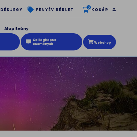
0
KOSÁR
DÉKJEGY
FÉNYÉV BÉRLET
Alapítvány
Csillagkapus
Webshop
események