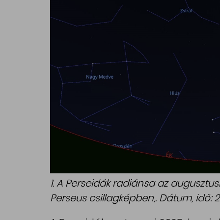
1. A Perseidák radiánsa az augusztu
Perseus csillagképben,. Dátum, idő: 2