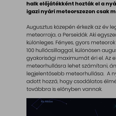
halk előjátékként hozták el a ny
igazi nyári meteorszezon csak mo
Augusztus közepén érkezik az év l
meteorraja, a Perseidák. Aki egyszer
különleges. Fényes, gyors meteorok 
100 hullócsillaggal, különösen augu
gyakorisági maximumát éri el. Az el
meteorhullásra lehet számítani, á
legjelentősebb meteorhullása. A ny
adott hozzá, hogy csodálatos élmén
továbbra is előnyben vannak.