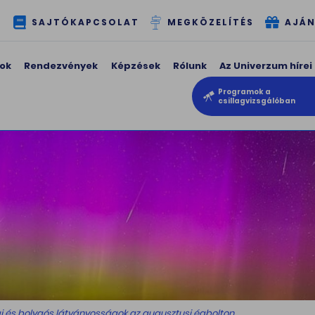
T
SAJTÓKAPCSOLAT
MEGKÖZELÍTÉS
AJÁN
ok
Rendezvények
Képzések
Rólunk
Az Univerzum hírei
Programok a
csillagvizsgálóban
j és bolygós látványosságok az augusztusi égbolton