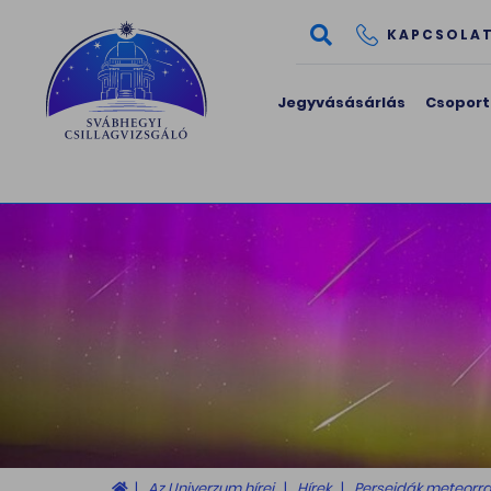
KAPCSOLA
Jegyvásásárlás
Csoport
Az Univerzum hírei
Hírek
Perseidák meteorra