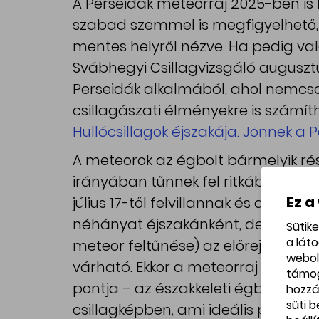
A Perseidák meteorraj 2025-ben is l
szabad szemmel is megfigyelhető, 
mentes helyről nézve. Ha pedig vala
Svábhegyi Csillagvizsgáló auguszt
Perseidák alkalmából, ahol nemcsak
csillagászati élményekre is számít
Hullócsillagok éjszakája. Jönnek a Per
A meteorok az égbolt bármelyik ré
irányában tűnnek fel ritkábban), 
Ez a
július 17-től felvillannak és augusz
néhányat éjszakánként, de a max
Sütik
a lát
meteor feltűnése) az előrejelzések
webol
várható. Ekkor a meteorraj radiánsa
támo
pontja – az északkeleti égbolt felé
hozzá
süti 
csillagképben, ami ideális pozíció