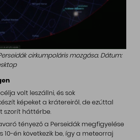
a Perseidák cirkumpoláris mozgása. Dátum:
esktop
gen
ja volt leszállni, és sok
észít képeket a krátereiről, de ezúttal
 szorít háttérbe.
avaró tényező a Perseidák megfigyelése
 10-én következik be, így a meteorraj