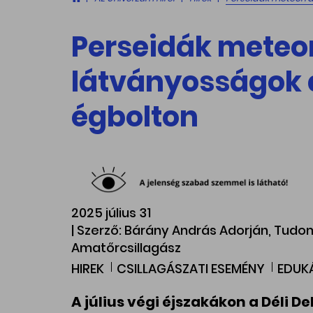
Perseidák meteor
látványosságok 
égbolton
2025 július 31
| Szerző: Bárány András Adorján, Tudom
Amatőrcsillagász
HIREK
CSILLAGÁSZATI ESEMÉNY
EDUK
A július végi éjszakákon a Déli D