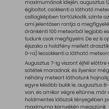
maximumának idején, augusztus 12-
égboltot, csökkenti a látható mete
csillagképben tartózkodik, szinte az
ami jelentősen rontja a megfigyelés
óránkénti 100 meteorból legjobb eset
tudunk csak megfigyelni. De ez is 
éjszaka a holdfény mellett drasztik
0-ra) lecsökkenti a látható meteor
Augusztus 7-ig viszont éjfél előttre
sötétek maradnak, és ilyenkor még 
néhány meteort láthatunk hajnali
egyre később bukik le, augusztus 
van, és amikor végre eltűnne, már a 
holdmentes időszak lényegében p
maximuma környékén megszűnik.