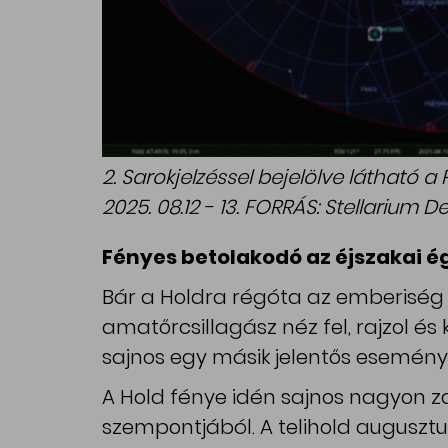
2. Sarokjelzéssel bejelölve látható 
2025. 08.12 - 13. FORRÁS: Stellarium D
Fényes betolakodó az éjszakai é
Bár a Holdra régóta az emberiség cél
amatőrcsillagász néz fel, rajzol és k
sajnos egy másik jelentős eseményt
A Hold fénye idén sajnos nagyon z
szempontjából. A telihold augusztus