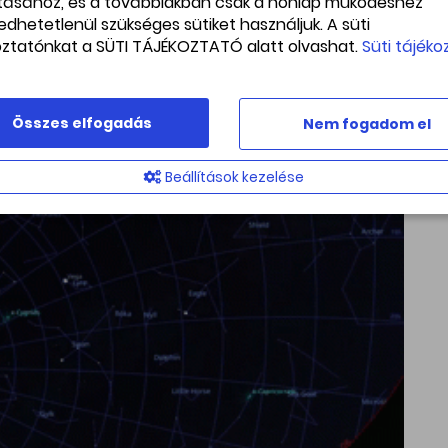
ításához, és a továbbiakban csak a honlap működéshez
yamán egész idő alatt a horizont felett
edhetetlenül szükséges sütiket használjuk. A süti
ljes éjszakán át követhető a jelenség.
oztatónkat a SÜTI TÁJÉKOZTATÓ alatt olvashat.
Süti tájéko
 km/s-t, és optimális észlelési
igyelő akár 100 meteort is láthatna
Összes elfogadás
Nem fogadom el
Beállítások kezelése