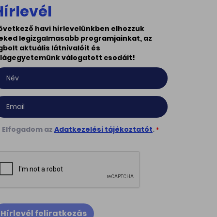
Hírlevél
övetkező havi hírlevelünkben elhozzuk
eked legizgalmasabb programjainkat, az
gbolt aktuális látnivalóit és
ilágegyetemünk válogatott csodáit!
Elfogadom az
Adatkezelési tájékoztatót
.
*
Hírlevél feliratkozás