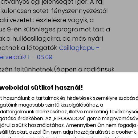
átványos égi jelenséget ígér. A raj
különösen sötét, fényszennyezéstől
ki vezetett észlelésre vágyik, a
us 9-én különleges programot tart a
 a hullócsillagokra, de más nyári
hatnak a látogatók:
Csillagkapu -
seidák! I. - 08.09.
szén feltűnhetnek (éppen a radiánsuk
és a meteorraj tagjai már szórványosan
 weboldal sütiket használ!
tus 24-ig még láthatunk belőlük jó
imum (vagyis várhatóan a legtöbb
et használunk a tartalmak és hirdetések személyre szabás
ogatóink magasabb szintű kiszolgálásához, a
 szerint augusztus 12-én hajnalban
dalforgalmunk elemzéséhez, illetve marketing tevékenys
 – vagyis a látszólagos égi kiindulási
gatása érdekében. Az „ELFOGADOM” gomb megnyomásáv
, körülbelül 65° magasan lesz, a Perseus
járul a sütik használatához. Amennyiben Ön nem fogadja 
beállításokat, azzal Ön nem adja hozzájárulását a cookie-k
 a megfigyeléshez. A radiáns