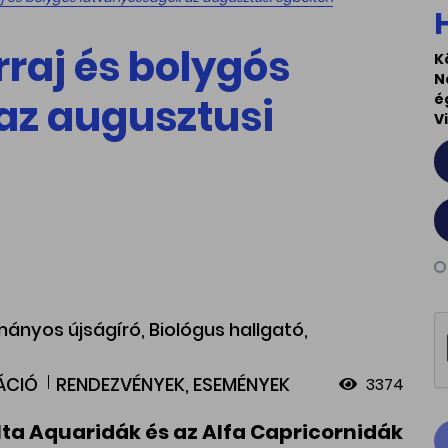
raj és bolygós
K
N
az augusztusi
é
V
ányos újságíró, Biológus hallgató,
ÁCIÓ
RENDEZVÉNYEK, ESEMÉNYEK
3374
elta Aquaridák és az Alfa Capricornidák