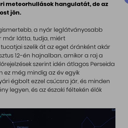
ári meteorhullások hangulatát, de az
st jön.
egismertebb, a nyár leglátványosabb
 már látta, tudja, miért
tucatjai szelik át az eget óránként akár
sztus 12-én hajnalban, amikor a raj a
őrejelzések szerint idén átlagos Perseida
m ez még mindig az év egyik
ári égbolt ezzel csúcsra jár, és minden
y legyen, és az északi féltekén élők