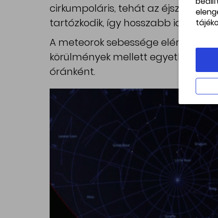
beáll
cirkumpoláris, tehát az éjszaka fol
eleng
tartózkodik, így hosszabb időn, a te
tájék
A meteorok sebessége elérheti az 59
körülmények mellett egyetlen megf
óránként.