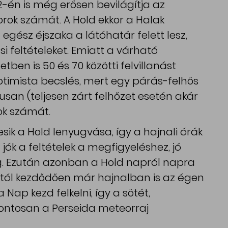
én is még erősen bevilágítja az
orok számát. A Hold ekkor a Halak
 egész éjszaka a látóhatár felett lesz,
i feltételeket. Emiatt a várható
ben is 50 és 70 közötti felvillanást
optimista becslés, mert egy párás-felhős
usan (teljesen zárt felhőzet esetén akár
ok számát.
 esik a Hold lenyugvása, így a hajnali órák
jók a feltételek a megfigyeléshez, jó
g. Ezután azonban a Hold napról napra
8-tól kezdődően már hajnalban is az égen
Nap kezd felkelni, így a sötét,
ontosan a Perseida meteorraj