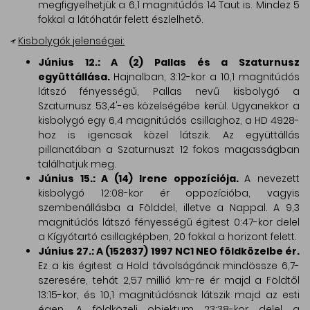
megfigyelhetjük a 6,1 magnitúdós 14 Taut is. Mindez 5
fokkal a látóhatár felett észlelhető.
Kisbolygók jelenségei:
Június 12.: A (2) Pallas és a Szaturnusz
együttállása.
Hajnalban, 3:12-kor a 10,1 magnitúdós
látszó fényességű, Pallas nevű kisbolygó a
Szaturnusz 53,4'-es közelségébe kerül. Ugyanekkor a
kisbolygó egy 6,4 magnitúdós csillaghoz, a HD 4928-
hoz is igencsak közel látszik. Az együttállás
pillanatában a Szaturnuszt 12 fokos magasságban
találhatjuk meg.
Június 15.: A (14) Irene oppozíciója.
A nevezett
kisbolygó 12:08-kor ér oppozícióba, vagyis
szembenállásba a Földdel, illetve a Nappal. A 9,3
magnitúdós látszó fényességű égitest 0:47-kor delel
a Kígyótartó csillagképben, 20 fokkal a horizont felett.
Június 27.: A (152637) 1997 NC1 NEO földközelbe ér.
Ez a kis égitest a Hold távolságának mindössze 6,7-
szeresére, tehát 2,57 millió km-re ér majd a Földtől
13:15-kor, és 10,1 magnitúdósnak látszik majd az esti
égen. A földközeli objektum 23:38-kor delel a