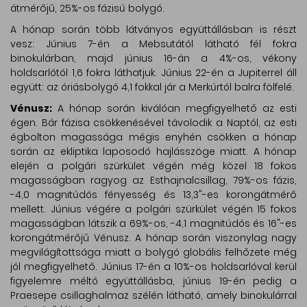
átmérőjű, 25%-os fázisú bolygó.
A hónap során több látványos együttállásban is részt
vesz: Június 7-én a Mebsutától látható fél fokra
binokulárban, majd június 16-án a 4%-os, vékony
holdsarlótól 1,6 fokra láthatjuk. Június 22-én a Jupiterrel áll
együtt: az óriásbolygó 4,1 fokkal jár a Merkúrtól balra fölfelé.
Vénusz:
A hónap során kiválóan megfigyelhető az esti
égen. Bár fázisa csökkenésével távolodik a Naptól, az esti
égbolton magassága mégis enyhén csökken a hónap
során az ekliptika laposodó hajlásszöge miatt. A hónap
elején a polgári szürkület végén még közel 18 fokos
magasságban ragyog az Esthajnalcsillag, 79%-os fázis,
-4,0 magnitúdós fényesség és 13,3"-es korongátmérő
mellett. Június végére a polgári szürkület végén 15 fokos
magasságban látszik a 69%-os, -4,1 magnitúdós és 16"-es
korongátmérőjű Vénusz. A hónap során viszonylag nagy
megvilágítottsága miatt a bolygó globális felhőzete még
jól megfigyelhető. Június 17-én a 10%-os holdsarlóval kerül
figyelemre méltó együttállásba, június 19-én pedig a
Praesepe csillaghalmaz szélén látható, amely binokulárral