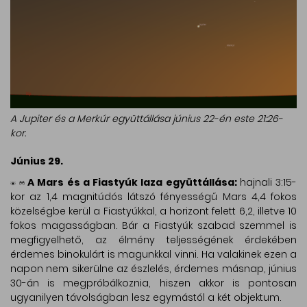
A Jupiter és a Merkúr együttállása június 22-én este 21:26-
kor.
Június 29.
A Mars és a Fiastyúk laza együttállása:
hajnali 3:15-
kor az 1,4 magnitúdós látszó fényességű Mars 4,4 fokos
közelségbe kerül a Fiastyúkkal, a horizont felett 6,2, illetve 10
fokos magasságban. Bár a Fiastyúk szabad szemmel is
megfigyelhető, az élmény teljességének érdekében
érdemes binokulárt is magunkkal vinni. Ha valakinek ezen a
napon nem sikerülne az észlelés, érdemes másnap, június
30-án is megpróbálkoznia, hiszen akkor is pontosan
ugyanilyen távolságban lesz egymástól a két objektum.