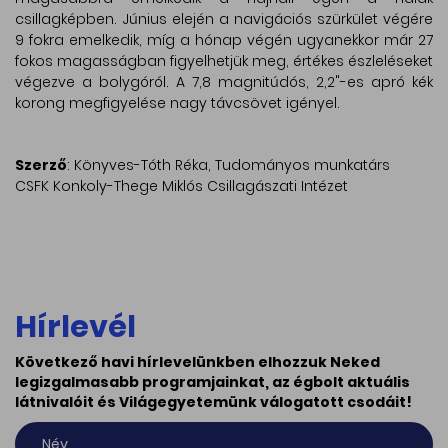
csillagképben. Június elején a navigációs szürkület végére
9 fokra emelkedik, míg a hónap végén ugyanekkor már 27
fokos magasságban figyelhetjük meg, értékes észleléseket
végezve a bolygóról. A 7,8 magnitúdós, 2,2"-es apró kék
korong megfigyelése nagy távcsövet igényel.
Szerző
: Könyves-Tóth Réka, Tudományos munkatárs
CSFK Konkoly-Thege Miklós Csillagászati Intézet
Hírlevél
Következő havi hírlevelünkben elhozzuk Neked
legizgalmasabb programjainkat, az égbolt aktuális
látnivalóit és Világegyetemünk válogatott csodáit!