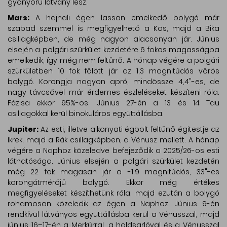
gyönyörű látvány lesz.
Mars:
A hajnali égen lassan emelkedő bolygó már
szabad szemmel is megfigyelhető a Kos, majd a Bika
csillagképben, de még nagyon alacsonyan jár. Június
elsején a polgári szürkület kezdetére 6 fokos magasságba
emelkedik, így még nem feltűnő. A hónap végére a polgári
szürkületben 10 fok fölött jár az 1,3 magnitúdós vörös
bolygó. Korongja nagyon apró, mindössze 4,4"-es, de
nagy távcsővel már érdemes észleléseket készíteni róla.
Fázisa ekkor 95%-os. Június 27-én a 13 és 14 Tau
csillagokkal kerül binokuláros együttállásba.
Jupiter:
Az esti, illetve alkonyati égbolt feltűnő égitestje az
Ikrek, majd a Rák csillagképben, a Vénusz mellett. A hónap
végére a Naphoz közeledve befejeződik a 2025/26-os esti
láthatósága. Június elsején a polgári szürkület kezdetén
még 22 fok magasan jár a -1,9 magnitúdós, 33"-es
korongátmérőjű bolygó. Ekkor még értékes
megfigyeléseket készíthetünk róla, majd ezután a bolygó
rohamosan közeledik az égen a Naphoz. Június 9-én
rendkívül látványos együttállásba kerül a Vénusszal, majd
június 16–17-én a Merkúrral, a holdsarlóval és a Vénusszal