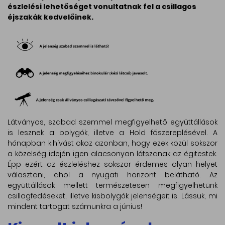
észlelési lehetőséget vonultatnak fel a csillagos
éjszakák kedvelőinek.
Látványos, szabad szemmel megfigyelhető együttállások
is lesznek a bolygók, illetve a Hold főszereplésével. A
hónapban kihívást okoz azonban, hogy ezek közül sokszor
a közelség idején igen alacsonyan látszanak az égitestek.
Épp ezért az észleléshez sokszor érdemes olyan helyet
választani, ahol a nyugati horizont belátható. Az
együttállások mellett természetesen megfigyelhetünk
csillagfedéseket, illetve kisbolygók jelenségeit is. Lássuk, mi
mindent tartogat számunkra a június!