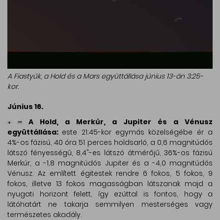
A Fiastyúk, a Hold és a Mars együttállása június 13-án 3:25-
kor.
Június 16.
A Hold, a Merkúr, a Jupiter és a Vénusz
együttállása:
este 21:45-kor egymás közelségébe ér a
4%-os fázisú, 40 óra 51 perces holdsarló, a 0,6 magnitúdós
látszó fényességű, 8,4"-es látszó átmérőjű, 36%-os fázisú
Merkúr, a -1,8 magnitúdós Jupiter és a -4,0 magnitúdós
Vénusz. Az említett égitestek rendre 6 fokos, 5 fokos, 9
fokos, illetve 13 fokos magasságban látszanak majd a
nyugati horizont felett, így ezúttal is fontos, hogy a
látóhatárt ne takarja semmilyen mesterséges vagy
természetes akadály.