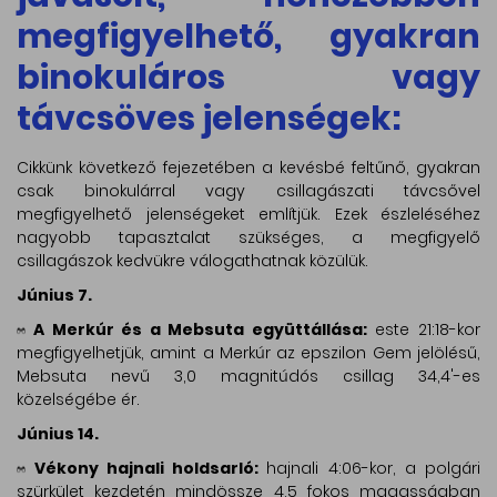
megfigyelhető, gyakran
binokuláros vagy
távcsöves jelenségek:
Cikkünk következő fejezetében a kevésbé feltűnő, gyakran
csak binokulárral vagy csillagászati távcsővel
megfigyelhető jelenségeket említjük. Ezek észleléséhez
nagyobb tapasztalat szükséges, a megfigyelő
csillagászok kedvükre válogathatnak közülük.
Június 7.
A Merkúr és a Mebsuta együttállása:
este 21:18-kor
megfigyelhetjük, amint a Merkúr az epszilon Gem jelölésű,
Mebsuta nevű 3,0 magnitúdós csillag 34,4'-es
közelségébe ér.
Június 14.
Vékony hajnali holdsarló:
hajnali 4:06-kor, a polgári
szürkület kezdetén mindössze 4,5 fokos magasságban