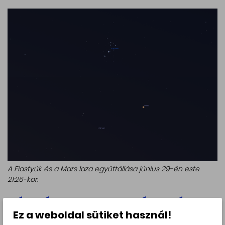
A Fiastyúk és a Mars laza együttállása június 29-én este
21:26-kor.
Látványos, általában
Ez a weboldal sütiket használ!
szabad szemmel is