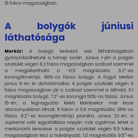
15 fokos magasságban.
A bolygók júniusi
láthatósága
Merkúr:
A bolygó kedvező esti láthatóságában
gyönyörködhetünk a hónap során. Június 1-jén a polgári
szürkület végén 8,2 fokos magasságban szabad szemmel
is megpillantható a -0,5 magnitúdós, 6,2"-es
korongátmérőjű, 68%-os fázisú bolygó. A fogyó Merkúr
június 9-én ér dichotómiába. A polgári szürkület végén 9
fokos magasságban jár a szabad szemmel is látható, 0,1
magnitúdós bolygó, 7,2"-es korongja 50%-os fázisú. Június
15-én, a legnagyobb keleti kitérésekor már kissé
alacsonyabban látszik, 8 fokon a 0,6 magnitúdós, 38%-os
fázisú, 8,2"-es korongátmérőjű planéta. Június 22-én, a
Jupiterrel való együttállása napján már izgalmas lehet a
merkúrsarló keresése: a polgári szürkület végén 5,5 fokos
magasságban lesz a halványodó, 1,0 magnitúdós 9,5"-es