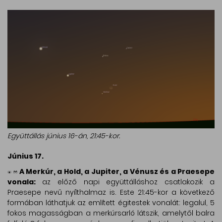
Együttállás június 16-án, 21:45-kor.
Június 17.
A Merkúr, a Hold, a Jupiter, a Vénusz és a Praesepe
vonala:
az előző napi együttálláshoz csatlakozik a
Praesepe nevű nyílthalmaz is. Este 21:45-kor a következő
formában láthatjuk az említett égitestek vonalát: legalul, 5
fokos magasságban a merkúrsarló látszik, amelytől balra