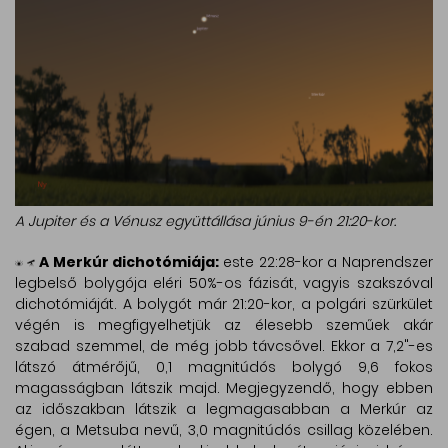
A Jupiter és a Vénusz együttállása június 9-én 21:20-kor.
A Merkúr dichotómiája:
este 22:28-kor a Naprendszer
legbelső bolygója eléri 50%-os fázisát, vagyis szakszóval
dichotómiáját. A bolygót már 21:20-kor, a polgári szürkület
végén is megfigyelhetjük az élesebb szeműek akár
szabad szemmel, de még jobb távcsővel. Ekkor a 7,2"-es
látszó átmérőjű, 0,1 magnitúdós bolygó 9,6 fokos
magasságban látszik majd. Megjegyzendő, hogy ebben
az időszakban látszik a legmagasabban a Merkúr az
égen, a Metsuba nevű, 3,0 magnitúdós csillag közelében.