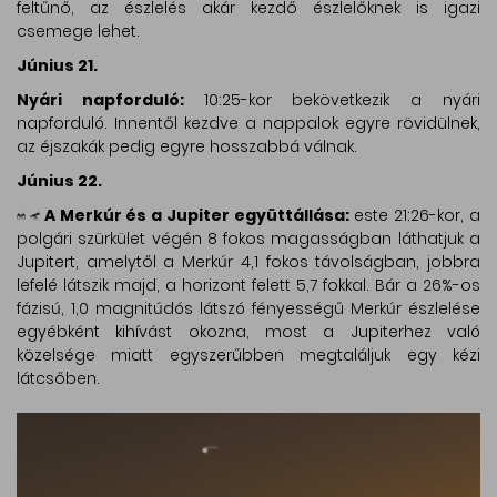
feltűnő, az észlelés akár kezdő észlelőknek is igazi
csemege lehet.
Június 21.
Nyári napforduló:
10:25-kor bekövetkezik a nyári
napforduló. Innentől kezdve a nappalok egyre rövidülnek,
az éjszakák pedig egyre hosszabbá válnak.
Június 22.
A Merkúr és a Jupiter együttállása:
este 21:26-kor, a
polgári szürkület végén 8 fokos magasságban láthatjuk a
Jupitert, amelytől a Merkúr 4,1 fokos távolságban, jobbra
lefelé látszik majd, a horizont felett 5,7 fokkal. Bár a 26%-os
fázisú, 1,0 magnitúdós látszó fényességű Merkúr észlelése
egyébként kihívást okozna, most a Jupiterhez való
közelsége miatt egyszerűbben megtaláljuk egy kézi
látcsőben.