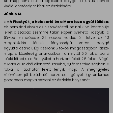
Aki még nem látta a legkisebb bolygót, a júniusi hónap
kiváló lehetőséget kínál az észlelésére.
Június 13.
A Fiastyúk, a holdsarló és a Mars laza együttállása:
aki nem riad vissza az éjszakázástól, hajnali 3:25-kor tanúja
lehet a szabad szemmel talán éppen kivehető Fiastyúk, a
6%-os, mindössze 2,1 napos holdsarló, illetve az 1,3
magnitúdós látszó fényességű vörös bolygó
együttállásának. Égi kísérőnk 5 fokos magasságban látszik
majd a közeleség pillanatában, amelytől 6,5 fokra, balra
lefelé láthatjuk a Fiastyúkot a horizont felett 2,5 fokkal. Végül
a Mars a Holdtól ellenkező irányba, 6,1 fokos távolságban, 3
fokkal a látóhatár felett fénylik majd. A megfigyelés
különösen jól belátható horizontot igényel, így érdemes
gondosan megválasztani az észlelés helyszínét.