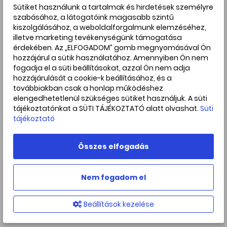
Sütiket használunk a tartalmak és hirdetések személyre
könnyen megfigyelhető
szabásához, a látogatóink magasabb szintű
kiszolgálásához, a weboldalforgalmunk elemzéséhez,
jelenségek:
illetve marketing tevékenységünk támogatása
érdekében. Az „ELFOGADOM” gomb megnyomásával Ön
Összefoglalónkat a további, többnyire szabad szemmel is
hozzájárul a sütik használatához. Amennyiben Ön nem
fogadja el a süti beállításokat, azzal Ön nem adja
könnyen megfigyelhető jelenségek leírásával folytatjuk.
hozzájárulását a cookie-k beállításához, és a
Ezek észlelését javasoljuk minden csillagászat iránt
továbbiakban csak a honlap működéshez
érdeklődőnek!
elengedhetetlenül szükséges sütiket használjuk. A süti
Június 10.
tájékoztatónkat a SÜTI TÁJÉKOZTATÓ alatt olvashat.
Süti
tájékoztató
A Szaturnusz és a Hold együttállása:
hajnali 3:12-kor a
33%-os holdsarló laza együttállásba lép az attól 5,5 fokos
távolságban, alatta látható gyűrűs bolygóval. A
Összes elfogadás
Szaturnusz ekkor a látóhatár felett 11 fokkal látszik majd.
Június 15.
Nem fogadom el
A Merkúr legnagyobb keleti kitérése: 22:00-kor
24,5 fokos elongációval eléri legnagyobb keleti
Beállítások kezelése
kitérését a Merkúr. A napnyugta utáni nyugati
égbolton látható ilyenkor.