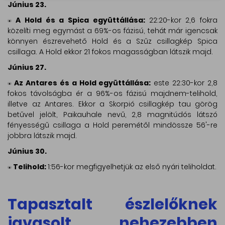
Június 23.
A Hold és a Spica együttállása:
22:20-kor 2,6 fokra
közelíti meg egymást a 69%-os fázisú, tehát már igencsak
könnyen észrevehető Hold és a Szűz csillagkép Spica
csillaga. A Hold ekkor 21 fokos magasságban látszik majd.
Június 27.
Az Antares és a Hold együttállása:
este 22:30-kor 2,8
fokos távolságba ér a 96%-os fázisú majdnem-telihold,
illetve az Antares. Ekkor a Skorpió csillagkép tau görög
betűvel jelölt, Paikauhale nevű, 2,8 magnitúdós látszó
fényességű csillaga a Hold peremétől mindössze 56'-re
jobbra látszik majd.
Június 30.
Telihold:
1:56-kor megfigyelhetjük az első nyári teliholdat.
Tapasztalt észlelőknek
javasolt, nehezebben