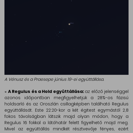
A Vénusz és a Praesepe június 19-ei együttállása.
A Regulus és a Hold együttállása:
az előző jelenséggel
azonos időpontban megfigyelhetjük a 28%-os fázisú
holdsarló és az Oroszlán csillagképben található Regulus
együttállását. Este 22:20-kor a két égitest egymástól 2,8
fokos távolságban látszik majd olyan módon, hogy a
Regulus 16 fokkal a látóhatár felett figyelhető majd meg.
Mivel az együttállás mindkét résztvevője fényes, ezért