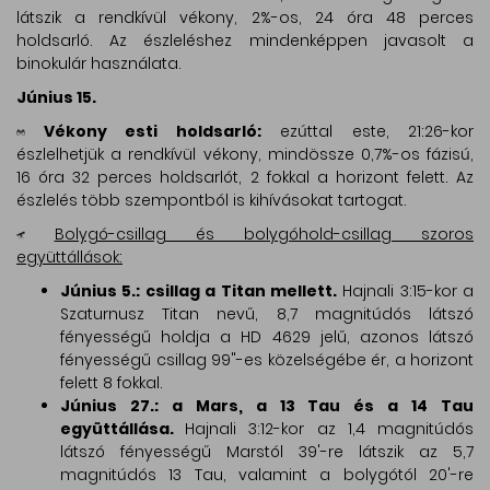
látszik a rendkívül vékony, 2%-os, 24 óra 48 perces
holdsarló. Az észleléshez mindenképpen javasolt a
binokulár használata.
Június 15.
Vékony esti holdsarló:
ezúttal este, 21:26-kor
észlelhetjük a rendkívül vékony, mindössze 0,7%-os fázisú,
16 óra 32 perces holdsarlót, 2 fokkal a horizont felett. Az
észlelés több szempontból is kihívásokat tartogat.
Bolygó-csillag és bolygóhold-csillag szoros
együttállások:
Június 5.: csillag a Titan mellett.
Hajnali 3:15-kor a
Szaturnusz Titan nevű, 8,7 magnitúdós látszó
fényességű holdja a HD 4629 jelű, azonos látszó
fényességű csillag 99"-es közelségébe ér, a horizont
felett 8 fokkal.
Június 27.: a Mars, a 13 Tau és a 14 Tau
együttállása.
Hajnali 3:12-kor az 1,4 magnitúdós
látszó fényességű Marstól 39'-re látszik az 5,7
magnitúdós 13 Tau, valamint a bolygótól 20'-re