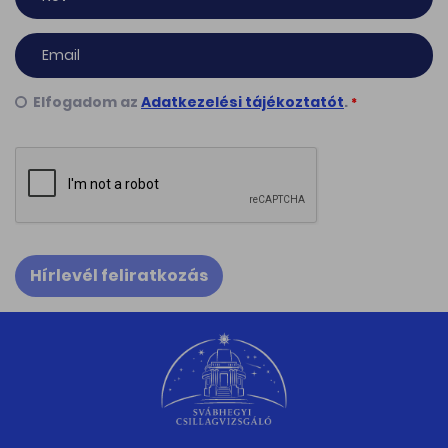
Elfogadom az
Adatkezelési tájékoztatót
.
*
Hírlevél feliratkozás