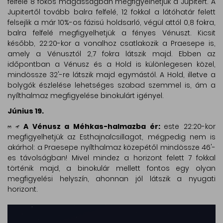
felfelé 8 fokos magasságban megfigyelhetjük a Jupitert. A
Jupitertől tovább balra felfelé, 12 fokkal a látóhatár felett
felsejlik a már 10%-os fázisú holdsarló, végül attól 0,8 fokra,
balra felfelé megfigyelhetjük a fényes Vénuszt. Kicsit
később, 22:20-kor a vonalhoz csatlakozik a Praesepe is,
amely a Vénusztól 2,7 fokra látszik majd. Ebben az
időpontban a Vénusz és a Hold is különlegesen közel,
mindössze 32'-re látszik majd egymástól. A Hold, illetve a
bolygók észlelése lehetséges szabad szemmel is, ám a
nyílthalmaz megfigyelése binokulárt igényel.
Június 19.
A Vénusz a Méhkas-halmazba ér:
este 22:20-kor
megfigyelhetjük az Esthajnalcsillagot, mégpedig nem is
akárhol: a Praesepe nyílthalmaz közepétől mindössze 46'-
es távolságban! Mivel mindez a horizont felett 7 fokkal
történik majd, a binokulár mellett fontos egy olyan
megfigyelési helyszín, ahonnan jól látszik a nyugati
horizont.