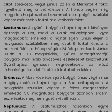
alkot sorakozót, végül június 22-én a Merkúrtól 4 fokra
figyelhető meg a szürkületben. A hónap végén még
megpillanthatjuk szabad szemmel, de a polgári szürkület
végére már csak 5 fokkal jár a látóhatár fölött.
Szaturnusz:
A gyűrűs bolygó a hajnali égbolt látványos
égitestje a Cet, majd a Halak csillagképben. Egyre
magasabbra emelkedik a hajnali égen: június elején a
navigációs szürkületben még csak 6 fokkal látható a
horizont fölött, a hónap végére 24 fokig emelkedik. Június
30-án a 0,8 magnitúdós, 17,4"-es korongátmérőjű
bolygóról már kiváló távcsöves észleléseket készíthetünk.
Gyűrűhajlása igencsak megnövekedett az előző
láthatósága óta: déli féltekéje 9 fokkal billen felénk.
Uránusz:
A Mars közelében járó bolygó június végén már
megfigyelhető a hajnali égen a Bika csillagképben. A
navigációs szürkület végére 5 fokos magasságba
emelkedő 5,8 magnitúdós bolygóról azonban érdemi
észleléseket még nem igazán készíthetünk.
Neptunusz:
A Szaturnuszhoz hasonlóan egyre
magasabbra emelkedik a hajnali égen a Halak