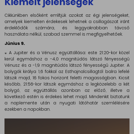
Kiemelt jelenségek
Cikkünkben elsőként említjük azokat az égi jelenségeket,
amelyek kiemelten érdekesek lehetnek a csillagászat iránt
érdeklődők számára, és leggyakrabban távcső
használata nélkül, szabad szemmel is megfigyelhetőek.
Június 9.
A Jupiter és a Vénusz együttállása: este 21:20-kor közel
kerül egymáshoz a -4,0 magnitúdós látszó fényességű
Vénusz és a -1,9 magnitúdós látszó fényességű Jupiter. A
bolygók királya 1,6 fokkal az Esthajnalcsillagtól balra lefelé
látszik majd, 16 fokos horizont feletti magasságban. Kicsit
később, 21:56-kor látszik egymáshoz a legközelebb a két
bolygó, az együttállás azonban az előző, illetve a
következő estén is érdekes lehet majd. Mindenkit biztatunk
a naplemente után a nyugati látóhatár szemlélésére
ezekben a napokban.