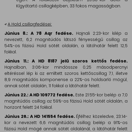
Kígyótartó csillagképben, 33 fokos magasságban.
A Hold csillagfedései:
Június 8.: A 78 Aqr fedése.
Hajnali 2:23-kor kilép a
nevezett, 6,2 magnitúdós látszó fényességű csillag az
54%-os fázisú Hold sötét oldalán, a látóhatár felett 12,5
fokkal.
Június 11.: A HD 8187 jelű szoros kettős fedése.
Hajnalban, 3:06-kor mindössze 0,25 másodpercnyi
eltéréssel lép ki az említett szoros kettőscsillag 7,1, illetve
8,9 magnitúdós komponense a 22%-os holdsarló mögül,
annak sötét oldalán, 11 fokkal a látóhatár felett.
Június 22.: A HD 109772 fedése.
Este 21:55-kor belép a 7,0
magnitúdós csillag az 59%-os fázisú Hold sötét oldalán, a
horizont felett 24 fokkal.
Június 26.: A HD 141554 fedése.
Éjfélhez közeledve, 23:14-
kor a nevezett 6,6 magnitúdós csillag belép a 91%-os
fázisú Hold mögé annak sötét oldalánál, a látóhatár felett