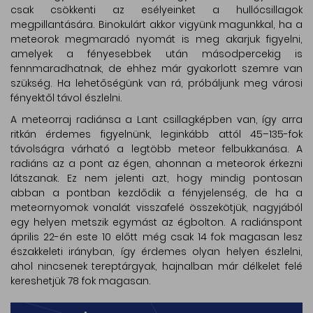
csak csökkenti az esélyeinket a hullócsillagok
megpillantására. Binokulárt akkor vigyünk magunkkal, ha a
meteorok megmaradó nyomát is meg akarjuk figyelni,
amelyek a fényesebbek után másodpercekig is
fennmaradhatnak, de ehhez már gyakorlott szemre van
szükség. Ha lehetőségünk van rá, próbáljunk meg városi
fényektől távol észlelni.
A meteorraj radiánsa a Lant csillagképben van, így arra
ritkán érdemes figyelnünk, leginkább attól 45–135-fok
távolságra várható a legtöbb meteor felbukkanása. A
radiáns az a pont az égen, ahonnan a meteorok érkezni
látszanak. Ez nem jelenti azt, hogy mindig pontosan
abban a pontban kezdődik a fényjelenség, de ha a
meteornyomok vonalát visszafelé összekötjük, nagyjából
egy helyen metszik egymást az égbolton. A radiánspont
április 22-én este 10 előtt még csak 14 fok magasan lesz
északkeleti irányban, így érdemes olyan helyen észlelni,
ahol nincsenek tereptárgyak, hajnalban már délkelet felé
kereshetjük 78 fok magasan.