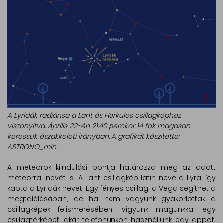
A Lyridák radiánsa a Lant és Herkules csillagképhez
viszonyítva. Április 22-én 21:40 perckor 14 fok magasan
keressük északkeleti irányban. A grafikát készítette:
ASTRONO_min
A meteorok kiindulási pontja határozza meg az adott
meteorraj nevét is. A Lant csillagkép latin neve a Lyra, így
kapta a Lyridák nevet. Egy fényes csillag, a Vega segíthet a
megtalálásában, de ha nem vagyunk gyakorlottak a
csillagképek felismerésében, vigyünk magunkkal egy
csillagtérképet, akár telefonunkon használjunk egy appot,