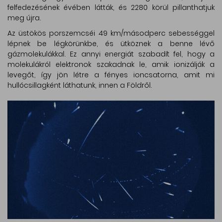
felfedezésének évében látták, és 2280 körül pillanthatjuk
meg újra.
Az üstökös porszemcséi 49 km/másodperc sebességgel
lépnek be légkörünkbe, és ütköznek a benne lévő
gázmolekulákkal. Ez annyi energiát szabadít fel, hogy a
molekulákról elektronok szakadnak le, amik ionizálják a
levegőt, így jön létre a fényes ioncsatorna, amit mi
hullócsillagként láthatunk, innen a Földről.