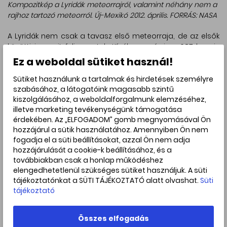
Kompozitkép a Lyridák meteorrajról, valamint néhány nem a
rajhoz tartozó meteorról. Új-Mexikó 2012. április. FORRÁS: NASA
A Lyridák nem csak a tavasz első meteorraja, de az elsők
közötti is, amit feljegyeztek. Kínában már i. e. 687-ben is
megfigyelték, vagyis már 2700 éve tartjuk szemmel ezt a
Ez a weboldal sütiket használ!
meteoresőt, amelyre ők is így hivatkoztak: „A csillagok úgy
hullottak, mint az eső.” Később is többször meglepte a
Sütiket használunk a tartalmak és hirdetések személyre
szemlélőket egy-egy kitöréssel, 1803-ban, 1922-ben, 1945-
szabásához, a látogatóink magasabb szintű
kiszolgálásához, a weboldalforgalmunk elemzéséhez,
ben és 1982-ben, amikor több mint 100 meteort is
illetve marketing tevékenységünk támogatása
megfigyeltek óránként.
érdekében. Az „ELFOGADOM” gomb megnyomásával Ön
hozzájárul a sütik használatához. Amennyiben Ön nem
fogadja el a süti beállításokat, azzal Ön nem adja
A Föld napja: miért is különleges a bolygónk?
hozzájárulását a cookie-k beállításához, és a
A Föld napját minden évben április 22-én tartjuk, amit a
továbbiakban csak a honlap működéshez
világ minden részén programokkal, előadásokkal,
elengedhetetlenül szükséges sütiket használjuk. A süti
rajzversenyekkel ünnepelnek. A kezdeményezés 1970. április
tájékoztatónkat a SÜTI TÁJÉKOZTATÓ alatt olvashat.
Süti
22-én indult útjára, amikor Denis Hayes egyetemista fel
tájékoztató
akarta hívni a figyelmet környezetünk védelmére, az
ökológiailag érzékenyebb életvitelre. A törekvés hatására
Összes elfogadás
szigorú törvények születtek, és nemzetközi