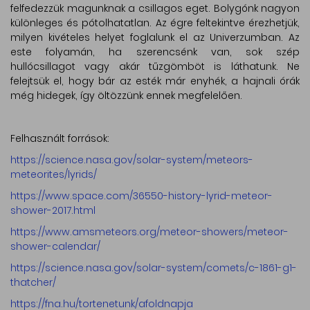
felfedezzük magunknak a csillagos eget. Bolygónk nagyon
különleges és pótolhatatlan. Az égre feltekintve érezhetjük,
milyen kivételes helyet foglalunk el az Univerzumban. Az
este folyamán, ha szerencsénk van, sok szép
hullócsillagot vagy akár tűzgömböt is láthatunk. Ne
felejtsük el, hogy bár az esték már enyhék, a hajnali órák
még hidegek, így öltözzünk ennek megfelelően.
Felhasznált források:
https://science.nasa.gov/solar-system/meteors-
meteorites/lyrids/
https://www.space.com/36550-history-lyrid-meteor-
shower-2017.html
https://www.amsmeteors.org/meteor-showers/meteor-
shower-calendar/
https://science.nasa.gov/solar-system/comets/c-1861-g1-
thatcher/
https://fna.hu/tortenetunk/afoldnapja