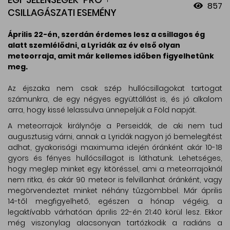
857
CSILLAGÁSZATI ESEMÉNY
Április 22-én, szerdán érdemes lesz a csillagos ég
alatt szemlélődni, a Lyridák az év első olyan
meteorraja, amit már kellemes időben figyelhetünk
meg.
Az éjszaka nem csak szép hullócsillagokat tartogat
számunkra, de egy négyes együttállást is, és jó alkalom
arra, hogy kissé lelassulva ünnepeljük a Föld napját.
A meteorrajok királynője a Perseidák, de aki nem tud
augusztusig várni, annak a Lyridák nagyon jó bemelegítést
adhat, gyakorisági maximuma idején óránként akár 10-18
gyors és fényes hullócsillagot is láthatunk. Lehetséges,
hogy meglep minket egy kitöréssel, ami a meteorrajoknál
nem ritka, és akár 90 meteor is felvillanhat óránként, vagy
megörvendeztet minket néhány tűzgömbbel. Már április
14-től megfigyelhető, egészen a hónap végéig, a
legaktívabb várhatóan április 22-én 21:40 körül lesz. Ekkor
még viszonylag alacsonyan tartózkodik a radiáns a