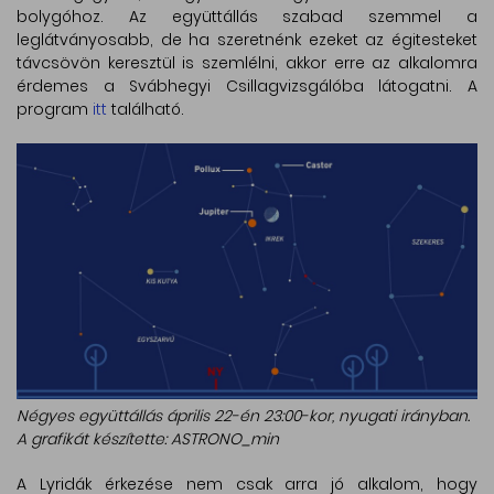
bolygóhoz. Az együttállás szabad szemmel a
leglátványosabb, de ha szeretnénk ezeket az égitesteket
távcsövön keresztül is szemlélni, akkor erre az alkalomra
érdemes a Svábhegyi Csillagvizsgálóba látogatni. A
program
itt
található.
Négyes együttállás április 22-én 23:00-kor, nyugati irányban.
A grafikát készítette: ASTRONO_min
A Lyridák érkezése nem csak arra jó alkalom, hogy