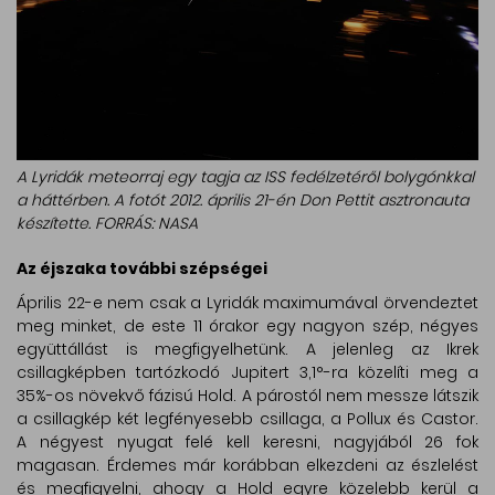
A Lyridák meteorraj egy tagja az ISS fedélzetéről bolygónkkal
a háttérben. A fotót 2012. április 21-én Don Pettit asztronauta
készítette. FORRÁS: NASA
Az éjszaka további szépségei
Április 22-e nem csak a Lyridák maximumával örvendeztet
meg minket, de este 11 órakor egy nagyon szép, négyes
együttállást is megfigyelhetünk. A jelenleg az Ikrek
csillagképben tartózkodó Jupitert 3,1°-ra közelíti meg a
35%-os növekvő fázisú Hold. A párostól nem messze látszik
a csillagkép két legfényesebb csillaga, a Pollux és Castor.
A négyest nyugat felé kell keresni, nagyjából 26 fok
magasan. Érdemes már korábban elkezdeni az észlelést
és megfigyelni, ahogy a Hold egyre közelebb kerül a