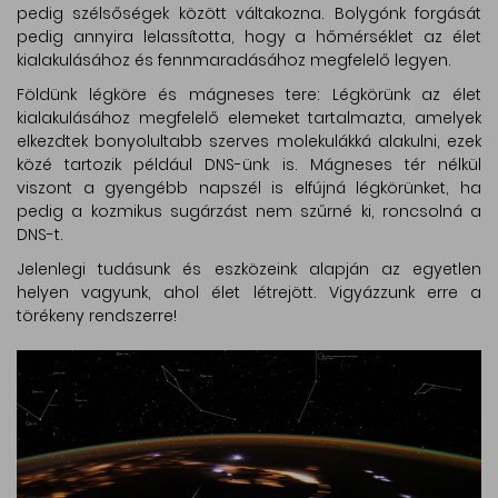
pedig szélsőségek között váltakozna. Bolygónk forgását
pedig annyira lelassította, hogy a hőmérséklet az élet
kialakulásához és fennmaradásához megfelelő legyen.
Földünk légköre és mágneses tere: Légkörünk az élet
kialakulásához megfelelő elemeket tartalmazta, amelyek
elkezdtek bonyolultabb szerves molekulákká alakulni, ezek
közé tartozik például DNS-ünk is. Mágneses tér nélkül
viszont a gyengébb napszél is elfújná légkörünket, ha
pedig a kozmikus sugárzást nem szűrné ki, roncsolná a
DNS-t.
Jelenlegi tudásunk és eszközeink alapján az egyetlen
helyen vagyunk, ahol élet létrejött. Vigyázzunk erre a
törékeny rendszerre!