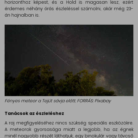
horizonthoz képest, és a Hold is magasan lesz, ezért
érdemes néhány órás észleléssel számolni, akár még 23-
án hajnalban is.
Fényes meteor a Tejút sávja előtt. FORRÁS: Pixabay
Tanácsok az észleléshez
A raj megfigyeléséhez nincs szükség speciális eszközökre.
A meteorok gyorsasága miatt a legjobb, ha az égnek
minél nagyobb részét láthatjuk, egy binokulár vagy távcső