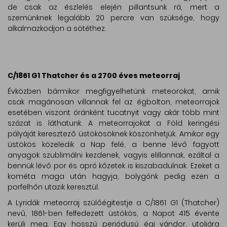
de csak az észlelés elején pillantsunk rá, mert a
szemünknek legalább 20 percre van szüksége, hogy
alkalmazkodjon a sötéthez.
C/1861 G1 Thatcher és a 2700 éves meteorraj
Évközben bármikor megfigyelhetünk meteorokat, amik
csak magánosan villannak fel az égbolton, meteorrajok
esetében viszont óránként tucatnyit vagy akár több mint
százat is láthatunk. A meteorrajokat a Föld keringési
pályáját keresztező üstökösöknek köszönhetjük. Amikor egy
üstökös közeledik a Nap felé, a benne lévő fagyott
anyagok szublimálni kezdenek, vagyis elillannak, ezáltal a
bennük lévő por és apró kőzetek is kiszabadulnak. Ezeket a
kométa maga után hagyja, bolygónk pedig ezen a
porfelhőn utazik keresztül.
A Lyridák meteorraj szülőégitestje a C/1861 G1 (Thatcher)
nevű, 1861-ben felfedezett üstökös, a Napot 415 évente
kerüli meg. Egy hosszú periódusú égi vándor, utoljára