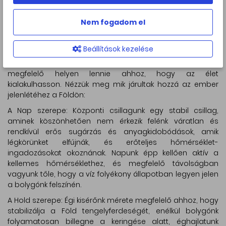
megmozdulássá válva egyre több ország csatlakozott
hozzá. Magyarország is az elsők között alapította meg a
Nem fogadom el
Föld Napja Alapítványt, amely minden évben koordinálja
az ünnephez kapcsolódó rendezvényeket.
Beállítások kezelése
Ezen a napon érdemes arra is figyelmet fordítanunk,
milyen bonyolult rendszerben kellett mindennek a
megfelelő helyen lennie ahhoz, hogy az élet
kialakulhasson. Nézzük meg mik járultak hozzá az ember
jelenlétéhez a Földön:
A Nap szerepe: Központi csillagunk egy stabil csillag,
aminek köszönhetően nem érkezik felénk váratlan és
rendkívül erős sugárzás és anyagkidobódások, amik
légkörünket elfújnák, és erőteljes hőmérséklet-
ingadozásokat okoznának. Napunk épp kellően aktív a
kellemes hőmérséklethez, és megfelelő távolságban
vagyunk tőle, hogy a víz folyékony állapotban legyen jelen
a bolygónk felszínén.
A Hold szerepe: Égi kisérőnk mérete megfelelő ahhoz, hogy
stabilizálja a Föld tengelyferdeségét, enélkül bolygónk
folyamatosan billegne a keringése alatt, éghajlatunk