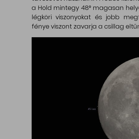
a Hold mintegy 48° magasan helyezk
légköri viszonyokat és jobb megfi
fénye viszont zavarja a csillag elt