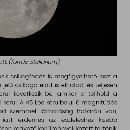
tt. (forrás: Stellárium)
k csillagfedés is megfigyelhető lesz: a
jelű csillaga előtt is elhalad, és teljesen
örül következik be, amikor a telihold a
é kerül. A 45 Leo körülbelül 6 magnitúdós
bad szemmel láthatóság határán van,
att érdemes az észleléshez kisebb
ösen kedvező körülmények között történik: