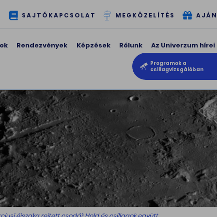
T
SAJTÓKAPCSOLAT
MEGKÖZELÍTÉS
AJÁN
ok
Rendezvények
Képzések
Rólunk
Az Univerzum hírei
Programok a
csillagvizsgálóban
iusi éjszaka rejtett csodái: Hold és csillagok együtt