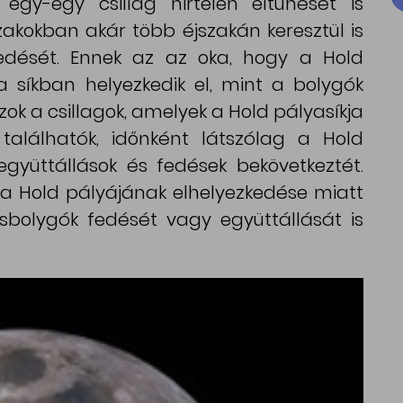
egy-egy csillag hirtelen eltűnését is
zakokban akár több éjszakán keresztül is
 fedését. Ennek az az oka, hogy a Hold
síkban helyezkedik el, mint a bolygók
azok a csillagok, amelyek a Hold pályasíkja
alálhatók, időnként látszólag a Hold
együttállások és fedések bekövetkeztét.
 a Hold pályájának elhelyezkedése miatt
isbolygók fedését vagy együttállását is