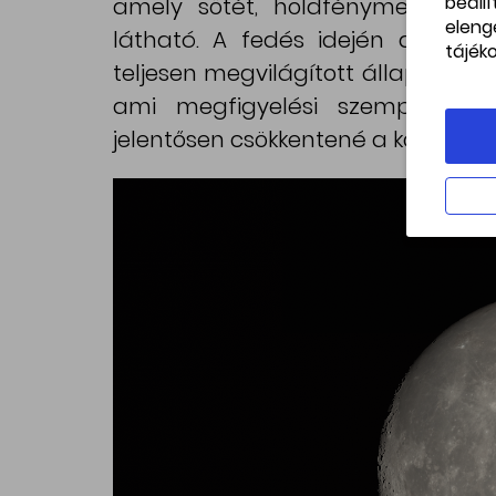
beáll
amely sötét, holdfénymentes é
eleng
látható. A fedés idején a Hold
tájék
teljesen megvilágított állapotban.
ami megfigyelési szempontból
jelentősen csökkentené a kontrasztot