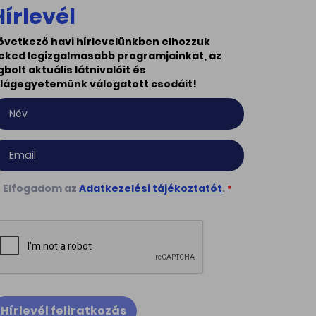
Hírlevél
övetkező havi hírlevelünkben elhozzuk
eked legizgalmasabb programjainkat, az
gbolt aktuális látnivalóit és
ilágegyetemünk válogatott csodáit!
Elfogadom az
Adatkezelési tájékoztatót
.
*
Hírlevél feliratkozás