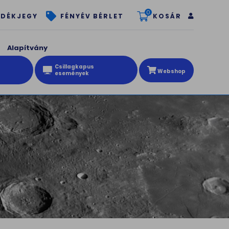
0
KOSÁR
DÉKJEGY
FÉNYÉV BÉRLET
Alapítvány
Csillagkapus
Webshop
események