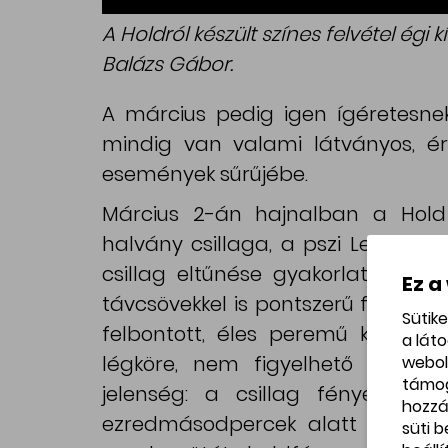
A Holdról készült színes felvétel égi 
Balázs Gábor.
A március pedig igen ígéretesnek
mindig van valami látványos, ér
események sűrűjébe.
Március 2-án hajnalban a Hold 
halvány csillaga, a pszi Leo előtt,
csillag eltűnése gyakorlatilag p
Ez a
távcsövekkel is pontszerű fényfor
Sütik
felbontott, éles peremű korongj
a lát
légköre, nem figyelhető meg f
webol
támo
jelenség: a csillag fénye diffra
hozzá
ezredmásodpercek alatt megszűni
süti 