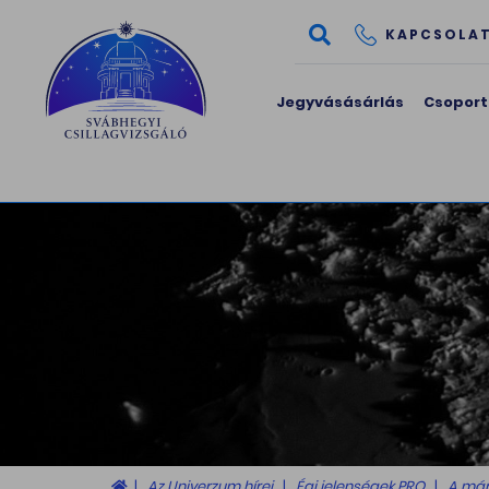
KAPCSOLA
Jegyvásásárlás
Csoport
Az Univerzum hírei
Égi jelenségek PRO
A márc