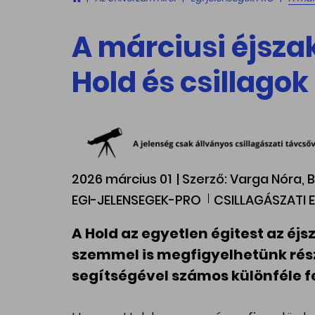
A márciusi éjszak
Hold és csillagok
2026 március 01
| Szerző: Varga Nóra,
EGI-JELENSEGEK-PRO
CSILLAGÁSZATI 
A Hold az egyetlen égitest az é
szemmel is megfigyelhetünk rész
segítségével számos különféle f