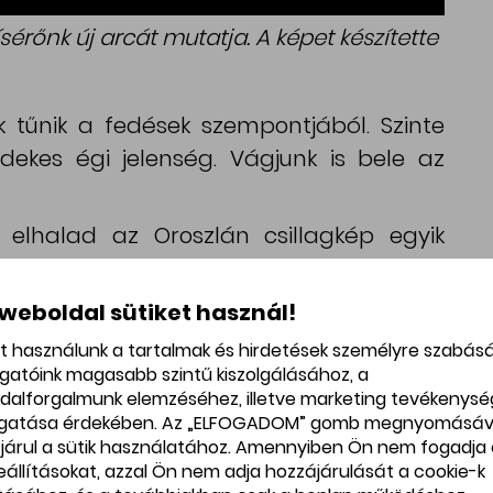
kísérőnk új arcát mutatja. A képet készítette
 tűnik a fedések szempontjából. Szinte
dekes égi jelenség. Vágjunk is bele az
elhalad az Oroszlán csillagkép egyik
 és 3:06-kor ideiglenesen eltakarja azt. A
illanatszerű, mert a csillagok még nagy
 weboldal sütiket használ!
rásként jelennek meg, szemben a Hold jól
et használunk a tartalmak és hirdetések személyre szabás
ával. Mivel a Holdnak nincs számottevő
ogatóink magasabb szintű kiszolgálásához, a
okozatos halványodás vagy fénytörési
dalforgalmunk elemzéséhez, illetve marketing tevékenys
gatása érdekében. Az „ELFOGADOM” gomb megnyomásáv
kciós jelenségektől eltekintve azonnal,
járul a sütik használatához. Amennyiben Ön nem fogadja 
k. A pszi Leo 5,4 magnitúdós csillag,
beállításokat, azzal Ön nem adja hozzájárulását a cookie-k