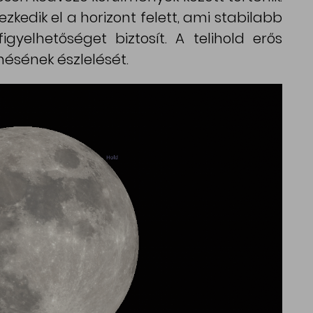
edik el a horizont felett, ami stabilabb
gyelhetőséget biztosít. A telihold erős
űnésének észlelését.