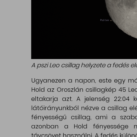
A pszi Leo csillag helyzete a fedés elő
Ugyanezen a napon, este egy mási
Hold az Oroszlán csillagkép 45 Leo 
eltakarja azt. A jelenség 22:04 k
látóirányunkból nézve a csillag el
fényességű csillag, ami a sza
azonban a Hold fényessége mi
távcsövet használni. A fedés külön