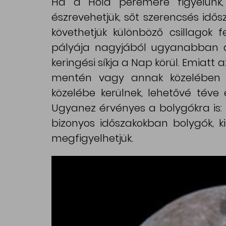
Ha a Hold peremére figyelünk, 
észrevehetjük, sőt szerencsés idős
követhetjük különböző csillagok
pályája nagyjából ugyanabban a 
keringési síkja a Nap körül. Emiatt 
mentén vagy annak közelében t
közelébe kerülnek, lehetővé téve 
Ugyanez érvényes a bolygókra is:
bizonyos időszakokban bolygók, k
megfigyelhetjük.