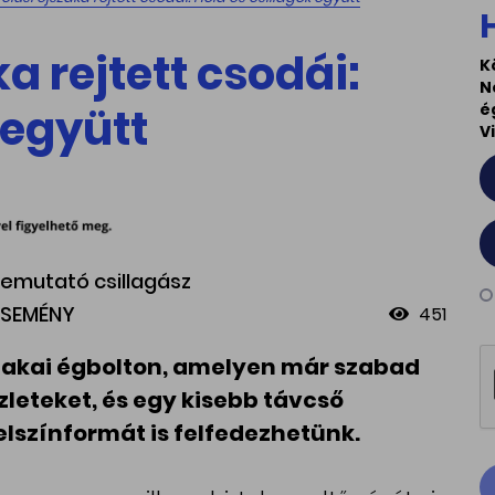
a rejtett csodái:
K
N
 együtt
é
V
 Bemutató csillagász
ESEMÉNY
451
jszakai égbolton, amelyen már szabad
leteket, és egy kisebb távcső
elszínformát is felfedezhetünk.