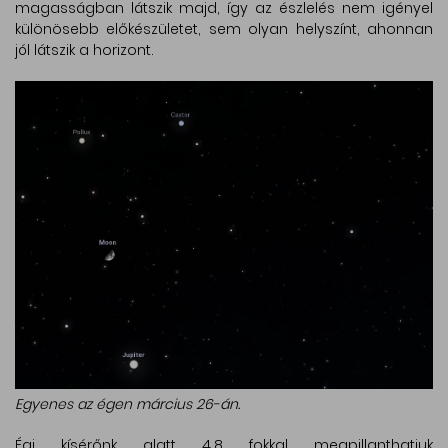
magasságban látszik majd, így az észlelés nem igényel
különösebb előkészületet, sem olyan helyszínt, ahonnan
jól látszik a horizont.
Egyenes az égen március 26-án.
Égi kísérőnk alatt 4,8 fokkal megpillanthatjuk