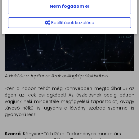
Nem fogadom el
Beállítások kezelése
A Hold és a Jupiter az Ikrek csillagkép ölelésében.
Ezen a napon tehát még könnyebben megtalálhatjuk az
égen az Ikrek csillagképet! Az észlelésnek pedig bátran
vágjunk neki mindenféle megfigyelési tapasztalat, avagy
távcső nélkül is, ugyanis a látvány szabad szemmel is
gyönyörű lesz!
Szerző
: Könyves-Tóth Réka, Tudományos munkatárs