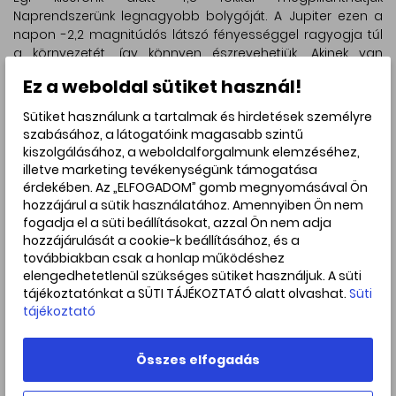
Naprendszerünk legnagyobb bolygóját. A Jupiter ezen a
napon -2,2 magnitúdós látszó fényességgel ragyogja túl
a környezetét, így könnyen észrevehetjük. Akinek van
távcsöve, a bolygó felszínén, még a Nagy Vörös Foltot is
Ez a weboldal sütiket használ!
megfigyelheti, valamint a Jupiter két nagy holdját és az
egyiknek az árnyékát is a Jupiter korongjára vetülve!
Sütiket használunk a tartalmak és hirdetések személyre
szabásához, a látogatóink magasabb szintű
Az együttállás harmadik tagja az Ikrek csillagképben
kiszolgálásához, a weboldalforgalmunk elemzéséhez,
található Pollux nevű, sárgás színű csillag, amely bár az
illetve marketing tevékenységünk támogatása
egyenes előzőekben említett két résztvevőjénél
érdekében. Az „ELFOGADOM” gomb megnyomásával Ön
halványabb, 1,1 magnitúdós látszó fényességével a
hozzájárul a sütik használatához. Amennyiben Ön nem
legfényesebb csillagok közé tartozik. A csillag a Hold fölött
fogadja el a süti beállításokat, azzal Ön nem adja
majdnem 5 fokkal látszik, tehát nagyjából ugyanolyan
hozzájárulását a cookie-k beállításához, és a
távolságban a Holdtól, mint a másik irányban a Jupiter. Az
továbbiakban csak a honlap működéshez
egyenest L-alakzattá egészíti ki az Ikrek csillagkép másik
elengedhetetlenül szükséges sütiket használjuk. A süti
fényes csillaga, a Castor is, amelyet szintén érdemes
tájékoztatónkat a SÜTI TÁJÉKOZTATÓ alatt olvashat.
Süti
megkeresni az együttes közelében.
tájékoztató
Összes elfogadás