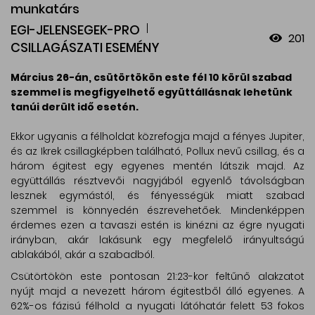
munkatárs
EGI-JELENSEGEK-PRO
201
CSILLAGÁSZATI ESEMÉNY
Március 26-án, csütörtökön este fél 10 körül szabad
szemmel is megfigyelhető együttállásnak lehetünk
tanúi derült idő esetén.
Ekkor ugyanis a félholdat közrefogja majd a fényes Jupiter,
és az Ikrek csillagképben található, Pollux nevű csillag, és a
három égitest egy egyenes mentén látszik majd. Az
együttállás résztvevői nagyjából egyenlő távolságban
lesznek egymástól, és fényességük miatt szabad
szemmel is könnyedén észrevehetőek. Mindenképpen
érdemes ezen a tavaszi estén is kinézni az égre nyugati
irányban, akár lakásunk egy megfelelő irányultságú
ablakából, akár a szabadból.
Csütörtökön este pontosan 21:23-kor feltűnő alakzatot
nyújt majd a nevezett három égitestből álló egyenes. A
62%-os fázisú félhold a nyugati látóhatár felett 53 fokos