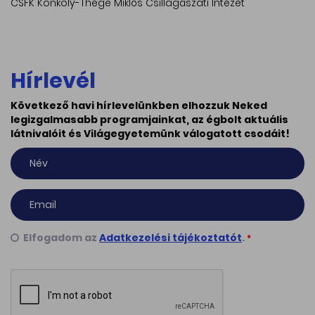
CSFK Konkoly-Thege Miklós Csillagászati Intézet
Hírlevél
Következő havi hírlevelünkben elhozzuk Neked
legizgalmasabb programjainkat, az égbolt aktuális
látnivalóit és Világegyetemünk válogatott csodáit!
Elfogadom az
Adatkezelési tájékoztatót
.
*