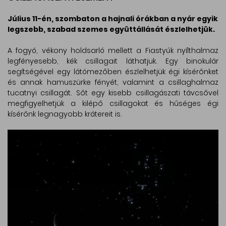
Július 11-én, szombaton a hajnali órákban a nyár egyik
legszebb, szabad szemes együttállását észlelhetjük.
A fogyó, vékony holdsarló mellett a Fiastyúk nyílthalmaz
legfényesebb, kék csillagait láthatjuk. Egy binokulár
segítségével egy látómezőben észlelhetjük égi kísérőnket
és annak hamuszürke fényét, valamint a csillaghalmaz
tucatnyi csillagát. Sőt egy kisebb csillagászati távcsővel
megfigyelhetjük a kilépő csillagokat és hűséges égi
kísérőnk legnagyobb krátereit is.