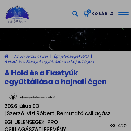
0
KOSÁR
Tog
nav
Az Univerzum hírei
Égi jelenségek PRO
A Hold és a Fiastyúk együttállása a hajnali égen
A Hold és a Fiastyúk
együttállása a hajnali égen
2026 július 03
| Szerző: Vizi Róbert, Bemutató csillagász
EGI-JELENSEGEK-PRO
420
CSILLAGÁSZATI ESEMÉNY