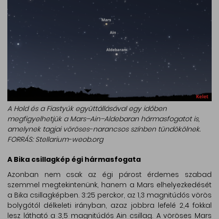
A Hold és a Fiastyúk együttállásával egy időben
megfigyelhetjük a Mars–Ain–Aldebaran hármasfogatot is,
amelynek tagjai vöröses-narancsos színben tündökölnek.
FORRÁS: Stellarium-weob.org
A Bika csillagkép égi hármasfogata
Azonban nem csak az égi párost érdemes szabad
szemmel megtekintenünk, hanem a Mars elhelyezkedését
a Bika csillagképben. 3:25 perckor, az 1,3 magnitúdós vörös
bolygótól délkeleti irányban, azaz jobbra lefelé 2,4 fokkal
lesz látható a 3,5 magnitúdós Ain csillag. A vöröses Mars