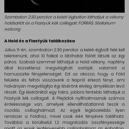
Szombaton 2:30 perckor a keleti égbolton láthatjuk a vékony
holdsarlót és a Fiastyúk kék csillagait. FORRÁS: Stellarium-
web.org
A Hold és a Fiastyúk találkozása
Július 11-én, szombaton 2:30 perckor a keleti égbolt felé kell
tekintenünk, ahol 10 fokkal a látóhatár fölött látszik az égi
páros. Szabad szemmel láthatjuk a Hold vékony, napfény
által közvetlenül megvilágított sarlóját, valamint a
hamuszürke fényjelenséget. Ezt az okozza, hogy a Föld
felülete és felhői visszaverik a Napról érkező fényt, ami
halványan megvilágítja égi kísérőnk elvileg árnyékban levő
részét. Égi kísérőnktől egy fokra, jobbra fentebb láthatjuk a
Fiastyúk kék csillagait. A Plejádok nyílthalmaznak számos
érdekessége van, amelyek ellenállhatatlanná teszik a
csodás csillaghalmazt. Az egyik legközelebbi ilyen
rendszer a Földhöz, mivel csak 444 fényévre található.
Továbbá a körülbelül 1,2 magnitúdós összfényessége
miatt az egyik legfényesebb csillaghalmaz az égbolton,