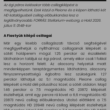
Az égi páros kelésekor több csillagkilépést is
megfigyelhetünk. Ezek közül a Pleione és a képen látható két
HD katalógusbeli csillag előbukkanása lesz a
leglátványosabb. FORRÁS: Stellarium-web.org, a Hold 2026.
július 11. 01:48-kor
A Fiastyúk kilépő csillagai
Már egy kisebb csillagászati távcső segítségével
megfigyelhetjük a nyílthalmaz csillagainak kilépését a
sötét holdperem mögül. 1:25 perckor az északkeleti
látóhatáron találjuk az égi párost, amely ekkor csak 1 fokkal
lesz a horizont felett. Az alacsony helyzetük miatt
mindenképpen tereptárgymentes látóhatárra, alacsony
fényszennyezettségű égboltra lesz szükségünk. 1:27
perckor láthatjuk az 5,1 magnitúdós Pleione csillag
kilépését a Hold déli pólusához közel, a sötét oldalon. Majd
1:46 perckor a 7,5 magnitúdós HD 23872 kilépését
észlelhetjük, amit egy percre rá követ a 6,6 magnitúdós HD
23873 nevű csillag előbukkanása. Utolsó előttiként a 7,5
magnitúdós HD 23948 nevű csillag kilépését észlelhetjük