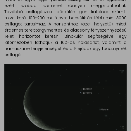
ezért szabad szemmel könnyen megpillanthatjuk.
Továbbá csillagászati időskálán igen fiatalnak számít,
mivel korát 100-200 millió évre becsülik és több mint 3000
csillagot tartalmaz. A horizonthoz közeli helyzetük miatt
érdemes tereptárgymentes és alacsony fényszennyezésű
keleti horizontot keresni. Binokulár segítségével egy
látómezőben láthatjuk a 16%-os holdsarlót, valamint a
hamuszürke fényjelenséget és a Plejádok egy tucatnyi kék
csillagát.