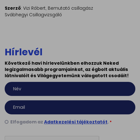
Szerző
: Vizi Róbert, Bemutató csillagász
Svábhegyi Csillagvizsgáló
Hírlevél
Következő havi hírlevelünkben elhozzuk Neked
legizgalmasabb programjainkat, az égbolt aktuális
látnivalóit és Világegyetemünk válogatott csodáit!
Elfogadom az
Adatkezelési tájékoztatót
.
*