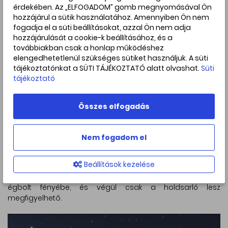
érdekében. Az „ELFOGADOM” gomb megnyomásával Ön
Holdunk legnagyobb kráterei
hozzájárul a sütik használatához. Amennyiben Ön nem
Azonban nem csak az előbukkanó csillagokat érdemes
fogadja el a süti beállításokat, azzal Ön nem adja
megfigyelnünk csillagászati távcsövünk segítségével,
hozzájárulását a cookie-k beállításához, és a
továbbiakban csak a honlap működéshez
hanem a Hold legnagyobb krátereit is. A vékony holdsarló
elengedhetetlenül szükséges sütiket használjuk. A süti
déli pereménél két hatalmas, ősi kráter várja az észlelőket.
tájékoztatónkat a SÜTI TÁJÉKOZTATÓ alatt olvashat.
Süti
A Schickard-krátert kissé elnyúlt alakúnak látjuk a
tájékoztató
távcsövünkben, mivel közel található égi kísérőnk
pereméhez. 212 kilométeres átmérőjével már önmagában
megkapó látvány, azonban a kráterfenék egy része
Összes elfogadás
feltöltődött fekete bazaltlávával. Tőle jobbra lefelé
található a Bailly-kráter, amely a Hold tőlünk látható
oldalának legnagyobb krátere. A majdnem 4 milliárd éves
Nem fogadom el
felszíni képződmény átmérője 303 kilométer, és benne
számos kisebb krátert észlelhetünk. A Hold és a Fiastyúk
Beállítások kezelése
együttállását 3:30 percig lehet jól észlelni, sajnos utána a
hajnali pirkadatban a nyílthalmaz csillagai belevesznek az
égbolt fényébe, és végül csak a holdsarló lesz
megfigyelhető.