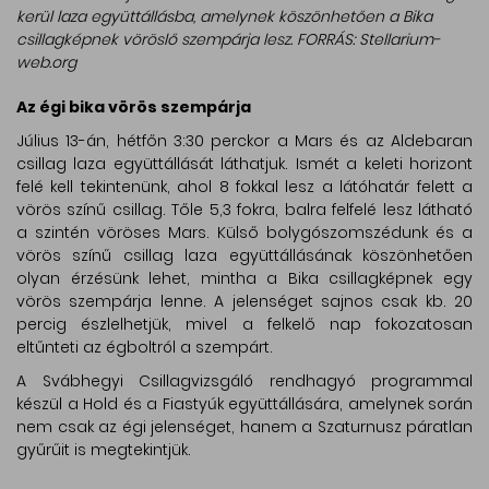
kerül laza együttállásba, amelynek köszönhetően a Bika
csillagképnek vöröslő szempárja lesz. FORRÁS: Stellarium-
web.org
Az égi bika vörös szempárja
Július 13-án, hétfőn 3:30 perckor a Mars és az Aldebaran
csillag laza együttállását láthatjuk. Ismét a keleti horizont
felé kell tekintenünk, ahol 8 fokkal lesz a látóhatár felett a
vörös színű csillag. Tőle 5,3 fokra, balra felfelé lesz látható
a szintén vöröses Mars. Külső bolygószomszédunk és a
vörös színű csillag laza együttállásának köszönhetően
olyan érzésünk lehet, mintha a Bika csillagképnek egy
vörös szempárja lenne. A jelenséget sajnos csak kb. 20
percig észlelhetjük, mivel a felkelő nap fokozatosan
eltűnteti az égboltról a szempárt.
A Svábhegyi Csillagvizsgáló rendhagyó programmal
készül a Hold és a Fiastyúk együttállására, amelynek során
nem csak az égi jelenséget, hanem a Szaturnusz páratlan
gyűrűit is megtekintjük.