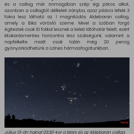
és a csillag már önmagában szép égi páros alkot,
azonban a csillagtól délkeleti irányba, azaz jobbra lefelé 3
fokra lesz látható az 1 magnitúdós Aldebaran csillag,
amely a Bika vöröslő szeme. Mivel a szóban forgó
égitestek csak 10 fokkal lesznek a keleti látóhatár felett, ezért
kitakarásmentes horizontra lesz szükségünk, valamint a
napfelkelte miatt csak talán még 20 percig
gyönyörködhetünk a színes hármasfogatunkban.
Július 13-án hajnal 03:30-kor a Mars és az Aldebaran csillag