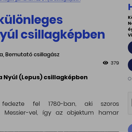
 különleges
K
N
úl csillagképben
é
V
da, Bemutató csillagász
379
 Nyúl (Lepus) csillagképben
edezte fel 1780-ban, aki szoros
s Messier-vel, így az objektum hamar