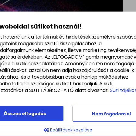
 weboldal sütiket használ!
et használunk a tartalmak és hirdetések személyre szabás
ogatóink magasabb szintű kiszolgálásához, a
dalforgalmunk elemzéséhez, illetve marketing tevékenys
gatása érdekében. Az „ELFOGADOM” gomb megnyomásáv
járul a sütik használatához. Amennyiben Ön nem fogadja 
beállításokat, azzal Ön nem adja hozzájárulását a cookie-k
ításához, és a továbbiakban csak a honlap működéshez
edhetetlenül szükséges sütiket használjuk. A süti
oztatónkat a SÜTI TÁJÉKOZTATÓ alatt olvashat.
Süti tájéko
Összes elfogadás
Nem fogadom el
Beállítások kezelése