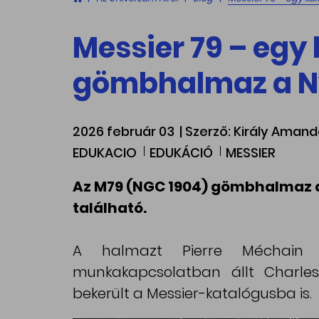
Messier 79 – egy
gömbhalmaz a Ny
2026 február 03
| Szerző: Király Aman
EDUKACIO
EDUKÁCIÓ
MESSIER
Az M79 (NGC 1904) gömbhalmaz a
található.
A halmazt Pierre Méchain f
munkakapcsolatban állt Charle
bekerült a Messier-katalógusba is.