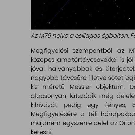
Az M79 helye a csillagos égbolton. Fo
Megfigyelési szempontból az M
közepes amatőrtávcsövekkel is jól
jóval halványabbak és kiterjedteb
nagyobb távcsőre, illetve sötét ég
kis méretű Messier objektum. Dé
alacsonyan látszódik még delelés
kihívását pedig egy fényes,
Megfigyelésére a téli hónapokba
majdnem egyszerre delel az Orion c
keresni.