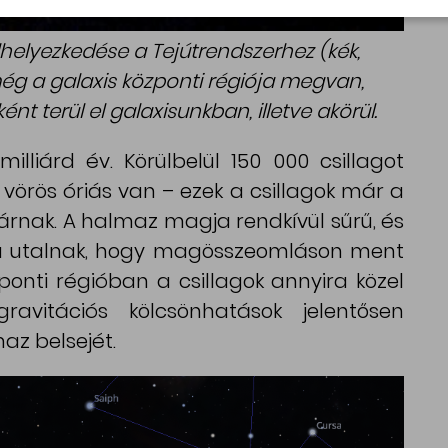
lhelyezkedése a Tejútrendszerhez (kék,
még a galaxis központi régiója megvan,
 terül el galaxisunkban, illetve akörül.
illiárd év. Körülbelül 150 000 csillagot
vörös óriás van – ezek a csillagok már a
árnak. A halmaz magja rendkívül sűrű, és
rra utalnak, hogy magösszeomláson ment
özponti régióban a csillagok annyira közel
avitációs kölcsönhatások jelentősen
az belsejét.