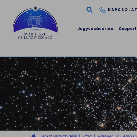
KAPCSOLA
Jegyvásásárlás
Csoport
Az Univerzum hírei
Blog
Messier 79 – egy k