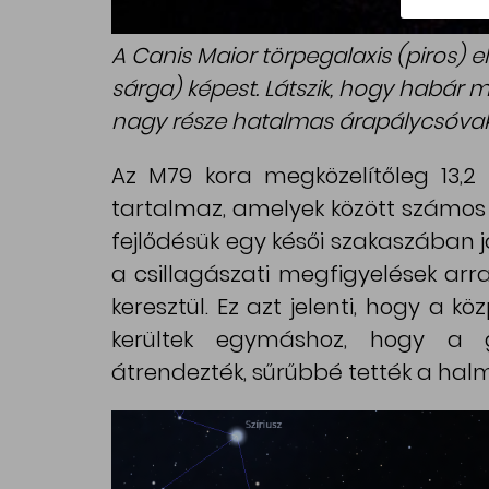
A Canis Maior törpegalaxis (piros) e
sárga) képest. Látszik, hogy habár 
nagy része hatalmas árapálycsóvaként
Az M79 kora megközelítőleg 13,2 m
tartalmaz, amelyek között számos 
fejlődésük egy késői szakaszában j
a csillagászati megfigyelések a
keresztül. Ez azt jelenti, hogy a k
kerültek egymáshoz, hogy a gr
átrendezték, sűrűbbé tették a halm