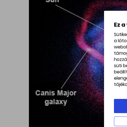
Ez a
Sütik
a lát
webol
támo
hozzá
süti 
beáll
eleng
tájék