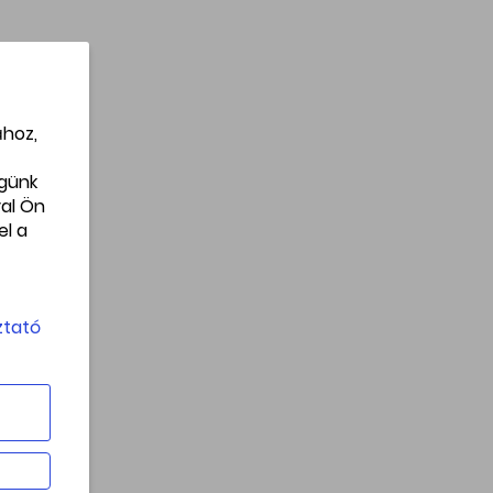
ához,
égünk
al Ön
el a
ztató