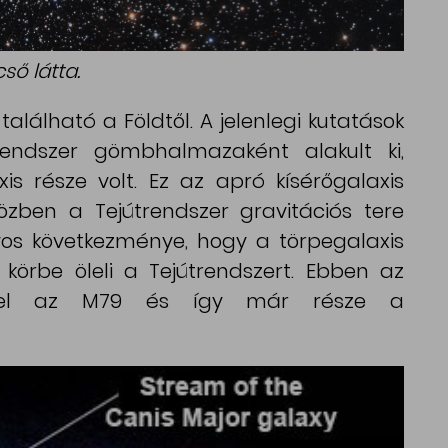
ső látta.
alálható a Földtől. A jelenlegi kutatások
rendszer gömbhalmazaként alakult ki,
s része volt. Ez az apró kísérőgalaxis
zben a Tejútrendszer gravitációs tere
nyos következménye, hogy a törpegalaxis
körbe öleli a Tejútrendszert. Ebben az
ik el az M79 és így már része a