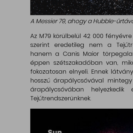
A Messier 79, ahogy a Hubble-űrtávc
Az M79 körülbelül 42 000 fényévre t
szerint eredetileg nem a Tejút
hanem a Canis Maior törpegalaxi
éppen szétszakadóban van, mikö
fokozatosan elnyeli. Ennek látvá
hosszú árapálycsóvával mintegy 
árapálycsóvában helyezked
Tejútrendszerünknek.