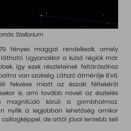
rrás: Stellarium
79 fényes maggal rendelkezik, amely
 látható. Ugyanakkor a külső régiók már
bek, így ezek részleteinek feltárásához
boltra van szükség. Látszó átmérője 8’x6,
li fekvése miatt az északi féltekéről
ekor is, ami tovább növeli az észlelés
 8 magnitúdó körüli a gömbhalmaz.
n nyílik a legjobban lehetőség amikor
sillagképpel, de attól jóval lentebb kell