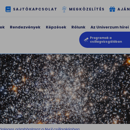
T
SAJTÓKAPCSOLAT
MEGKÖZELÍTÉS
AJÁN
ok
Rendezvények
Képzések
Rólunk
Az Univerzum hírei
Programok a
csillagvizsgálóban
ülönleges gömbhalmaz a Nyúl csillagképben