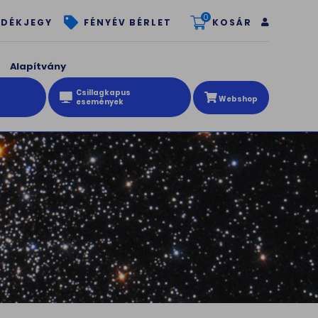
0
KOSÁR
DÉKJEGY
FÉNYÉV BÉRLET
Alapítvány
Csillagkapus
Webshop
események