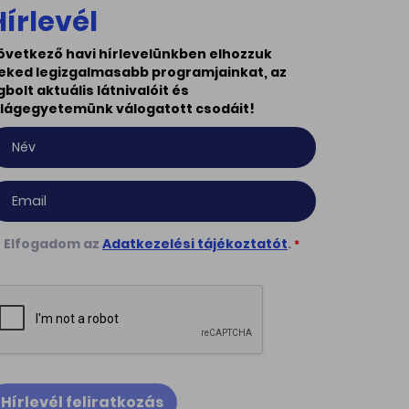
Hírlevél
övetkező havi hírlevelünkben elhozzuk
eked legizgalmasabb programjainkat, az
gbolt aktuális látnivalóit és
ilágegyetemünk válogatott csodáit!
Elfogadom az
Adatkezelési tájékoztatót
.
*
Hírlevél feliratkozás