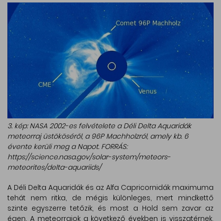
3. kép: NASA 2002-es felvételete a Déli Delta Aquaridák
meteorraj üstököséről, a 96P Machholzról, amely kb. 6
évente kerüli meg a Napot. FORRÁS:
https://science.nasa.gov/solar-system/meteors-
meteorites/delta-aquariids/
A Déli Delta Aquaridák és az Alfa Capricornidák maximuma
tehát nem ritka, de mégis különleges, mert mindkettő
szinte egyszerre tetőzik, és most a Hold sem zavar az
égen. A meteorrajok a következő években is visszatérnek,