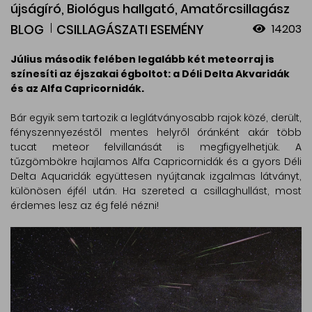
újságíró, Biológus hallgató, Amatőrcsillagász
BLOG
CSILLAGÁSZATI ESEMÉNY
14203
Július második felében legalább két meteorraj is
színesíti az éjszakai égboltot: a Déli Delta Akvaridák
és az Alfa Capricornidák.
Bár egyik sem tartozik a leglátványosabb rajok közé, derült,
fényszennyezéstől mentes helyről óránként akár több
tucat meteor felvillanását is megfigyelhetjük. A
tűzgömbökre hajlamos Alfa Capricornidák és a gyors Déli
Delta Aquaridák együttesen nyújtanak izgalmas látványt,
különösen éjfél után. Ha szereted a csillaghullást, most
érdemes lesz az ég felé nézni!