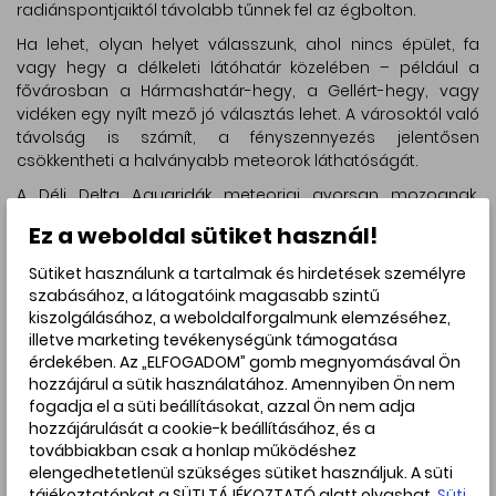
radiánspontjaiktól távolabb tűnnek fel az égbolton.
Ha lehet, olyan helyet válasszunk, ahol nincs épület, fa
vagy hegy a délkeleti látóhatár közelében – például a
fővárosban a Hármashatár-hegy, a Gellért-hegy, vagy
vidéken egy nyílt mező jó választás lehet. A városoktól való
távolság is számít, a fényszennyezés jelentősen
csökkentheti a halványabb meteorok láthatóságát.
A Déli Delta Aquaridák meteorjai gyorsan mozognak,
sokszor rövid, fehér, zöldes vagy sárgás csíkot húznak, míg
Ez a weboldal sütiket használ!
az Alfa Capricornidák ritkábban, de látványosabb, akár -2
magnitúdós tűzgömbökkel is meglephetnek, amelyek
Sütiket használunk a tartalmak és hirdetések személyre
fényesebbek lehetnek, mint a Jupiter vagy a legfényesebb
szabásához, a látogatóink magasabb szintű
csillagok. Színük gyakran narancsos vagy sárgás, és akár
kiszolgálásához, a weboldalforgalmunk elemzéséhez,
egy másodpercnél is tovább izzanak, látványos nyomot
illetve marketing tevékenységünk támogatása
hagyva.
érdekében. Az „ELFOGADOM” gomb megnyomásával Ön
hozzájárul a sütik használatához. Amennyiben Ön nem
A meteorrajok aktivitása nem egyetlen éjszakára
fogadja el a süti beállításokat, azzal Ön nem adja
korlátozódik: a Déli Delta Aquaaridák július 12. és augusztus
hozzájárulását a cookie-k beállításához, és a
23. között, míg az Alfa Capricornidák július 3. és augusztus
továbbiakban csak a honlap működéshez
15. között figyelhetők meg, de július 30–31. körül lesznek a
elengedhetetlenül szükséges sütiket használjuk. A süti
leglátványosabbak. Az előtte levő és a következő
tájékoztatónkat a SÜTI TÁJÉKOZTATÓ alatt olvashat.
Süti