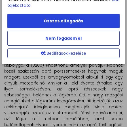
éjszakákon is lehet néhány hullócsillagot látni, de a látott
tájékoztató
meteorok száma majd fokozatosan erősödik, illetve majd
gyengül ahogy az aktivitás maximuma, július 30/31 előtt,
Összes elfogadás
illetve után.
Nem fogadom el
Hogyan keletkezik a jelenség?
A meteorrajok kialakulásáért általában az üstökösök a
Beállítások kezelése
felelősek (egy igen üdítő kivétel a decemberben látható
Geminidák meterorraj, aminek a szülőégitestje éppen egy
kisbolygó, a (3200) Phaethon), amelyek pályájuk Naphoz
közeli szakaszán apró porszemcséket hagynak maguk
mögött. Ezekből az anyagnyomokból alakul ki egy-egy
elnyúlt meteorfelhő. Amikor a Föld évente áthalad egy
ilyen törmeléksávon, az apró részecskék nagy
sebességgel belépnek a légkörbe. Ott a nagy mozgási
energiájukkal a légkörünk levegőmolekuláit ionizálják, azaz
elektronjaitól ideiglenesen megfosztják. Majd amikor
visszakapják ezeket ez elektronokat, fényt bocsátanak ki,
ezt látjuk mi meteor formájában, amit sokan
hullócsillagnak hívnak. Ilyenkor nem az apró test égését