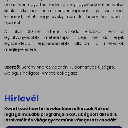
de az ilyen együttes, kedvező megfigyelési körülményeket
kínáló alkalmak nem mindennaposak, így aki most
lemarad, lehet, hogy évekig nem lát hasonlóan ideális
éjszakát.
A július 30-ról- 31-ére virradó éjszaka nem a
leglátványosabb meteorzápor ideje, de az egyik
legszelídebb, legcsendesebb alkalom a meteorok
megfigyelésére.
Szerző:
Bárány András Adorján, Tudományos újságíró,
Biológus hallgató, Amatőrcsillagász
Hírlevél
Következő havi hírlevelünkben elhozzuk Neked
legizgalmasabb programjainkat, az égbolt aktuális
látnivalóit és Világegyetemünk válogatott csodáit!