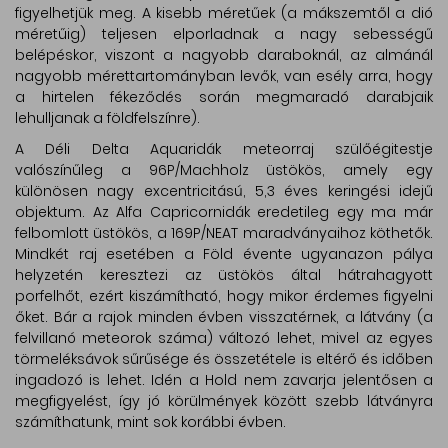
figyelhetjük meg. A kisebb méretűek (a mákszemtől a dió
méretűig) teljesen elporladnak a nagy sebességű
belépéskor, viszont a nagyobb daraboknál, az almánál
nagyobb mérettartományban levők, van esély arra, hogy
a hirtelen fékeződés során megmaradó darabjaik
lehulljanak a földfelszínre).
A Déli Delta Aquaridák meteorraj szülőégitestje
valószínűleg a 96P/Machholz üstökös, amely egy
különösen nagy excentricitású, 5,3 éves keringési idejű
objektum. Az Alfa Capricornidák eredetileg egy ma már
felbomlott üstökös, a 169P/NEAT maradványaihoz köthetők.
Mindkét raj esetében a Föld évente ugyanazon pálya
helyzetén keresztezi az üstökös által hátrahagyott
porfelhőt, ezért kiszámítható, hogy mikor érdemes figyelni
őket. Bár a rajok minden évben visszatérnek, a látvány (a
felvillanó meteorok száma) változó lehet, mivel az egyes
törmeléksávok sűrűsége és összetétele is eltérő és időben
ingadozó is lehet. Idén a Hold nem zavarja jelentősen a
megfigyelést, így jó körülmények között szebb látványra
számíthatunk, mint sok korábbi évben.