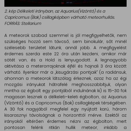
2. kép Délkeleti irányban, az Aquarius(Vizöntő) és a
Capricornus (Bak) csillagképben várható meteorhullás.
FORRÁS: Stellarium
A meteorok szabad szemmel is jól megfigyelhetők, nem
szükséges hozzá sem távcső, sem binokulár, sőt minél
szélesebb területet látunk, annál jobb. A megfigyelést
érdemes szerda este 22 óra után kezdeni, amikor már
sötét van, és a Hold is lenyugodott. A legnagyobb
aktivitása a meterorrajoknak éjfél és hajnali 3 óra között
várható. Ilyenkor már a „kisugárzási pontjaik” (a radiánsuk,
ahonnan a meteorok látszólag érkeznek, azaz ha az égi
mozgási irányukat hátrafelé meghosszabbítjuk, olyan
mintha az égbolt egy pontjából indulnának ki) is 15–30 fok
magasan lesznek a délkeleti–keleti égbolton, az Aquarius
(Vízöntő) és a Capricornus (Bak) csillagképek térségében.
A 30 fok nagyjából megfelel egy nyújtott karú, három
kisarasznyi távolságnak a horizonttól mérve. Ezektől az
irányokól eltérően érdemes nézni az égbolton, mert
pontosan felénk ritkán hullik meteor, inkább a