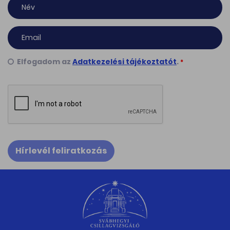
Elfogadom az
Adatkezelési tájékoztatót
.
*
Hírlevél feliratkozás