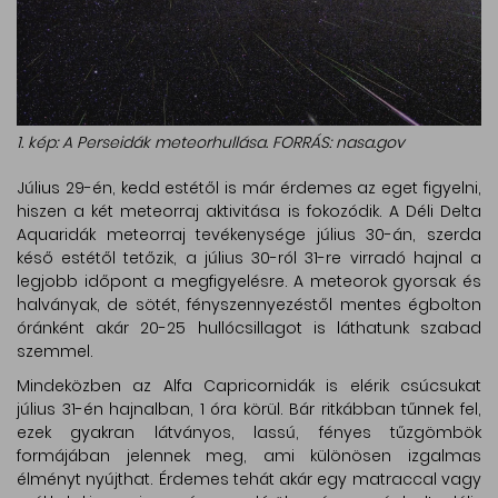
1. kép: A Perseidák meteorhullása. FORRÁS: nasa.gov
Július 29-én, kedd estétől is már érdemes az eget figyelni,
hiszen a két meteorraj aktivitása is fokozódik. A Déli Delta
Aquaridák meteorraj tevékenysége július 30-án, szerda
késő estétől tetőzik, a július 30-ról 31-re virradó hajnal a
legjobb időpont a megfigyelésre. A meteorok gyorsak és
halványak, de sötét, fényszennyezéstől mentes égbolton
óránként akár 20-25 hullócsillagot is láthatunk szabad
szemmel.
Mindeközben az Alfa Capricornidák is elérik csúcsukat
július 31-én hajnalban, 1 óra körül. Bár ritkábban tűnnek fel,
ezek gyakran látványos, lassú, fényes tűzgömbök
formájában jelennek meg, ami különösen izgalmas
élményt nyújthat. Érdemes tehát akár egy matraccal vagy