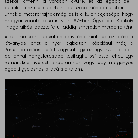
székkel kimenni a városon kívülre, és az égbolt déli-
délkeleti része felé tekinteni az éjszaka második felében.
Ennek a meterorrajnak még az is a különlegessége, hogy
magyar vonatkozása is van: 1871-ben Ógyalláról Konkoly
Thege Miklós fedezte fel új, addig ismeretlen meteorrajként.
A két meteorraj együttes aktivitása miatt ez az időszak
látványos lehet a nyári égbolton. Ráadásul még a
Perseidák csúcsa előtt vagyunk, így ez egy nyugodtabb,
de annál hangulatosabb „csillaghullós” este lehet. Egy
romantikus nyáresti programhoz vagy egy magányos
égboltfigyeléshez is ideális alkalom.