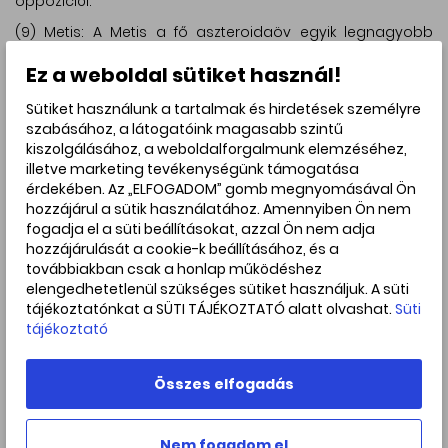
oppozíciói.
(9) Metis: A Metis a fő aszteroidaöv egyik legnagyobb
kisbolygója, amelyet Andrew Graham fedezett fel 1848.
Ez a weboldal sütiket használ!
április 25-én az írországi Markree Obszervatóriumból.
Összetétele alapján szilikátokból, valamint fémes nikkel-
Sütiket használunk a tartalmak és hirdetések személyre
vasból áll, ami arra utalhat, hogy egy ősi ütközés során
szabásához, a látogatóink magasabb szintű
elpusztult nagyobb aszteroida megmaradt magjának
kiszolgálásához, a weboldalforgalmunk elemzéséhez,
darabja lehet. A Hubble űrteleszkóp felvételei és a
illetve marketing tevékenységünk támogatása
fénygörbeelemzések szerint a Metis szabálytalan,
érdekében. Az „ELFOGADOM” gomb megnyomásával Ön
hosszúkás alakú, egyik vége hegyesebb, míg a másik
hozzájárul a sütik használatához. Amennyiben Ön nem
szélesebb. Radarmegfigyelések pedig arra utalnak, hogy
fogadja el a süti beállításokat, azzal Ön nem adja
felszínén egy jelentős méretű, viszonylag sík terület is
hozzájárulását a cookie-k beállításához, és a
található. A fénygörbe elemzései alapján egyes kutatók
továbbiakban csak a honlap működéshez
feltételezték, hogy a Metisnek lehet egy természetes
elengedhetetlenül szükséges sütiket használjuk. A süti
holdja, azonban későbbi, 1993-ban a Hubble
tájékoztatónkat a SÜTI TÁJÉKOZTATÓ alatt olvashat.
Süti
űrteleszkóppal és a csillagfedései során végzett
tájékoztató
megfigyelései ezt nem igazolták.
Összes elfogadás
Nem fogadom el