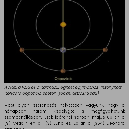
A Nap, a Föld és a harmadik égitest egymáshoz viszonyított
helyzete oppozíció esetén (forrás: astro.unl.edu)
Most olyan szerencsés helyzetben vagyunk, hogy a
hónapban három kisbolygót is megfigyelhetünk
szembenállásban. Ezek időrendi sorban: május 09-én a
(9) Metis,14-én a (3) Juno és 20-án a (354) Eleonora