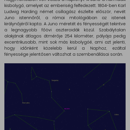
kisbolygó, amelyet az emberiség felfedezett. 1804-ben Karl
Ludwig Harding német csillagász észlelte először, nevét
Juno istennőről, a római mitológiában az istenek
királynőjéről kapta. A Juno méretét és fényességét tekintve
a legnagyobb főövi aszteroidák közül. Szabálytalan
alakjának átlagos átmérője 254 kilométer, pályája pedig
excentrikusabb, mint sok más kisbolygóé, ami azt jelenti,
hogy időnként közelebb kerül a Naphoz, ezáltal
fényessége jelentősen változhat a szembenállásai során.