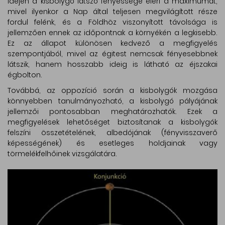
idején a kisbolygó látszó fényessége eléri a maximumát,
mivel ilyenkor a Nap által teljesen megvilágított része
fordul felénk, és a Földhöz viszonyított távolsága is
jellemzően ennek az időpontnak a környékén a legkisebb.
Ez az állapot különösen kedvező a megfigyelés
szempontjából, mivel az égitest nemcsak fényesebbnek
látszik, hanem hosszabb ideig is látható az éjszakai
égbolton.
Továbbá, az oppozíció során a kisbolygók mozgása
könnyebben tanulmányozható, a kisbolygó pályájának
jellemzői pontosabban meghatározhatók. Ezek a
megfigyelések lehetőséget biztosítanak a kisbolygók
felszíni összetételének, albedójának (fényvisszaverő
képességének) és esetleges holdjainak vagy
törmelékfelhőinek vizsgálatára.