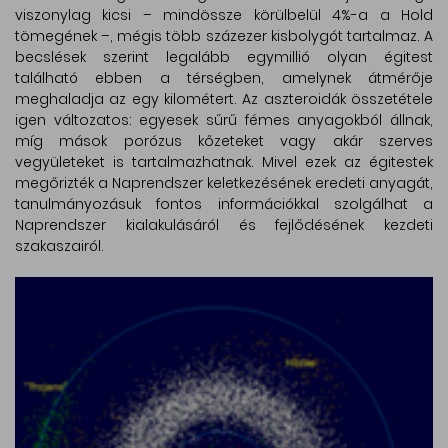
viszonylag kicsi – mindössze körülbelül 4%-a a Hold
tömegének –, mégis több százezer kisbolygót tartalmaz. A
becslések szerint legalább egymillió olyan égitest
található ebben a térségben, amelynek átmérője
meghaladja az egy kilométert. Az aszteroidák összetétele
igen változatos: egyesek sűrű fémes anyagokból állnak,
míg mások porózus kőzeteket vagy akár szerves
vegyületeket is tartalmazhatnak. Mivel ezek az égitestek
megőrizték a Naprendszer keletkezésének eredeti anyagát,
tanulmányozásuk fontos információkkal szolgálhat a
Naprendszer kialakulásáról és fejlődésének kezdeti
szakaszairól.