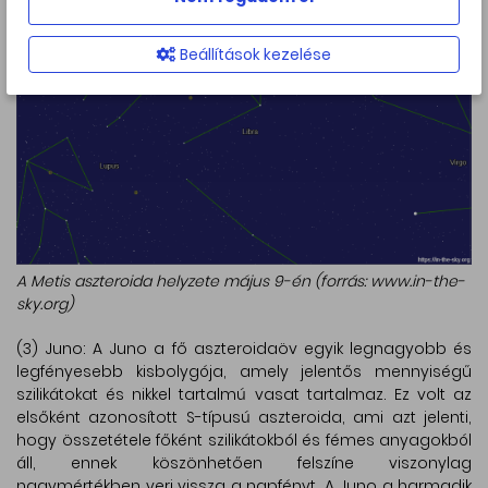
Beállítások kezelése
A Metis aszteroida helyzete május 9-én (forrás: www.in-the-
sky.org)
(3) Juno: A Juno a fő aszteroidaöv egyik legnagyobb és
legfényesebb kisbolygója, amely jelentős mennyiségű
szilikátokat és nikkel tartalmú vasat tartalmaz. Ez volt az
elsőként azonosított S-típusú aszteroida, ami azt jelenti,
hogy összetétele főként szilikátokból és fémes anyagokból
áll, ennek köszönhetően felszíne viszonylag
nagymértékben veri vissza a napfényt. A Juno a harmadik