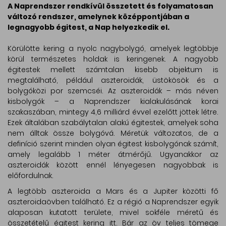
A Naprendszer rendkívül összetett és folyamatosan
változó rendszer, amelynek középpontjában a
legnagyobb égitest, a Nap helyezkedik el.
Körülötte kering a nyolc nagybolygó, amelyek legtöbbje
körül természetes holdak is keringenek. A nagyobb
égitestek mellett számtalan kisebb objektum is
megtalálható, például aszteroidák, üstökösök és a
bolygóközi por szemcséi. Az aszteroidák – más néven
kisbolygók – a Naprendszer kialakulásának korai
szakaszában, mintegy 4,6 milliárd évvel ezelőtt jöttek létre.
Ezek általában szabálytalan alakú égitestek, amelyek soha
nem álltak össze bolygóvá. Méretük változatos, de a
definíció szerint minden olyan égitest kisbolygónak számít,
amely legalább 1 méter átmérőjű. Ugyanakkor az
aszteroidák között ennél lényegesen nagyobbak is
előfordulnak.
A legtöbb aszteroida a Mars és a Jupiter közötti fő
aszteroidaövben található. Ez a régió a Naprendszer egyik
alaposan kutatott területe, mivel sokféle méretű és
összetételű égitest kering itt. Bár az öv teljes tömege