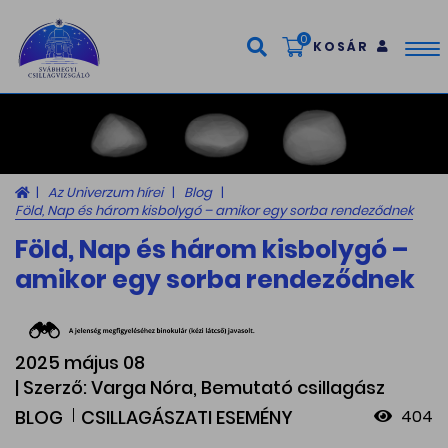
0
KOSÁR
Tog
nav
Az Univerzum hírei
Blog
Föld, Nap és három kisbolygó – amikor egy sorba rendeződnek
Föld, Nap és három kisbolygó –
amikor egy sorba rendeződnek
2025 május 08
| Szerző: Varga Nóra, Bemutató csillagász
BLOG
CSILLAGÁSZATI ESEMÉNY
404