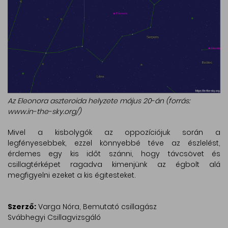
Az Eleonora aszteroida helyzete május 20-án (forrás:
www.in-the-sky.org/)
Mivel a kisbolygók az oppozíciójuk során a
legfényesebbek, ezzel könnyebbé téve az észlelést,
érdemes egy kis időt szánni, hogy távcsövet és
csillagtérképet ragadva kimenjünk az égbolt alá
megfigyelni ezeket a kis égitesteket.
Szerző:
Varga Nóra, Bemutató csillagász
Svábhegyi Csillagvizsgáló