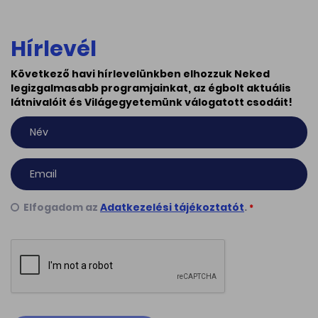
Hírlevél
Következő havi hírlevelünkben elhozzuk Neked
legizgalmasabb programjainkat, az égbolt aktuális
látnivalóit és Világegyetemünk válogatott csodáit!
Elfogadom az
Adatkezelési tájékoztatót
.
*