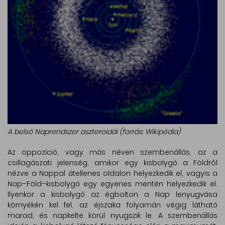
A belső Naprendszer aszteroidái (forrás: Wikipédia)
Az oppozíció, vagy más néven szembenállás, az a
csillagászati jelenség, amikor egy kisbolygó a Földről
nézve a Nappal átellenes oldalon helyezkedik el, vagyis a
Nap–Föld–kisbolygó egy egyenes mentén helyezkedik el.
Ilyenkor a kisbolygó az égbolton a Nap lenyugvása
környékén kel fel, az éjszaka folyamán végig látható
marad, és napkelte körül nyugszik le. A szembenállás