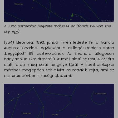
A Juno aszteroida helyzete május 14-én (forrás: www.in-the-
sky.org/)
(354) Eleonora: 1893. január 17-én fedezte fel a francia
Auguste Charlois, egyikeként a csillagászkarrierje során
„begyűjtött” 99 aszteroidának. Az Eleonora átlagosan
nagyjából 160 km átmérőjű, krumpli alakú égitest, 4,227 óra
alatt fordul meg saját tengelye körül. A spektroszkópiai
mérések meglepően sok olivint mutattak ki rajta, ami az
aszteroidaövben ritkaságnak számít.