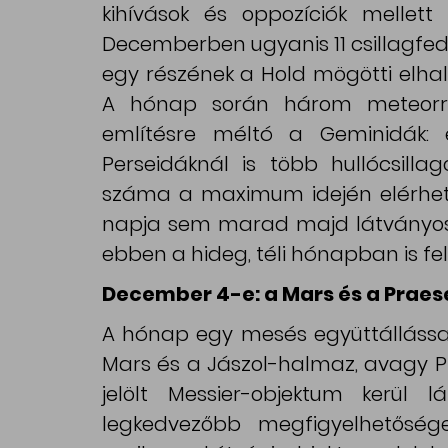
kihívások és oppozíciók mellett
Decemberben ugyanis 11 csillagfedé
egy részének a Hold mögötti elhal
A hónap során három meteorraj
említésre méltó a Geminidák: 
Perseidáknál is több hullócsilla
száma a maximum idején elérheti 
napja sem marad majd látványos
ebben a hideg, téli hónapban is fe
December 4-e: a Mars és a Praes
A hónap egy mesés együttállással
Mars és a Jászol-halmaz, avagy 
jelölt Messier-objektum kerül l
legkedvezőbb megfigyelhetősége