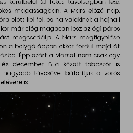
és körülbelül 2,1 fokos távolságban lesz
 fokos magasságban. A Mars előző nap,
 előtt kel fel, és ha valakinek a hajnali
-kor már elég magasan lesz az égi páros
llást megcsodálja. A Mars megfigyelése
n a bolygó éppen ekkor fordul majd át
gásba. Épp ezért a Marsot nem csak egy
s december 8-a között többször is
 nagyobb távcsöve, bátorítjuk a vörös
lésére is.