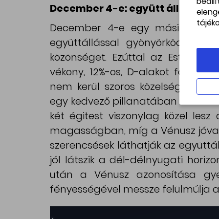
beáll
December 4-e: együtt áll a Vénus
eleng
tájék
December 4-e egy másik, szaba
együttállással gyönyörködteti m
közönséget. Ezúttal az Esthajnalc
vékony, 12%-os, D-alakot formázó 
nem kerül szoros közelségbe egym
egy kedvező pillanatában is csak 
két égitest viszonylag közel lesz 
magasságban, míg a Vénusz jóval 
szerencsések láthatják az együttál
jól látszik a dél-délnyugati horiz
után a Vénusz azonosítása gyer
fényességével messze felülmúlja az