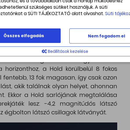
ításához, és a továbbiakban csak a honlap működéshez
z a Hold sarlójával
edhetetlenül szükséges sütiket használjuk. A süti
oztatónkat a SÜTI TÁJÉKOZTATÓ alatt olvashat.
Süti tájéko
d szemmel is kiválóan megfigyelhető
eg a csillagos égbolt iránt érdeklődő
sillag néven is ismert Vénusz, illetve a
Összes elfogadás
Nem fogadom el
Hold áll együtt. A két objektum ezúttal
ással: délután 17:00-kor, a láthatóság
Beállítások kezelése
5 fokos távolságban lesznek egymástól. A
a horizonthoz, a Hold körülbelül 8 fokos
fentebb, 13 fok magasan, így csak azon
lást, akik találnak olyan helyet, ahonnan
ont. Ekkor a Hold sarlójának megtalálása
ekjáték lesz: -4,2 magnitúdós látszó
 égbolton látszó csillagok látványát.