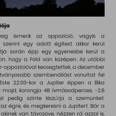
iója
sig ismerik az oppozíció, vagyis a
 szerint egy adott égitest akkor kerül
 útja során épp egy egyenesbe kerül a
don, hogy a Föld van középen. Az utóbbi
-oppozícióval kecsegtettek, a december
átványosabb szembenállást vonultat fel
 Este 22:00-kor a Jupiter éppen a Bika
ik majd, korongja 48 ívmásodperces, -2,8
l pedig szinte kiszúrja a szemünket.
az égre, és megkeresni a Jupitert. Bár a
akinek van távcsöve, nézzen rá azzal is,