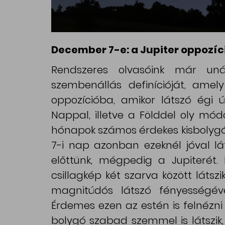
December 7-e: a Jupiter oppozíc
Rendszeres olvasóink már uná
szembenállás definícióját, amely
oppozícióba, amikor látszó égi
Nappal, illetve a Földdel oly mó
hónapok számos érdekes kisbolygó
7-i nap azonban ezeknél jóval l
előttünk, mégpedig a Jupiterét.
csillagkép két szarva között látsz
magnitúdós látszó fényességéve
Érdemes ezen az estén is felnézni 
bolygó szabad szemmel is látszik, 