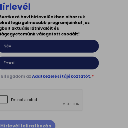
Hírlevél
övetkező havi hírlevelünkben elhozzuk
eked legizgalmasabb programjainkat, az
gbolt aktuális látnivalóit és
ilágegyetemünk válogatott csodáit!
Elfogadom az
Adatkezelési tájékoztatót
.
*
Hírlevél feliratkozás