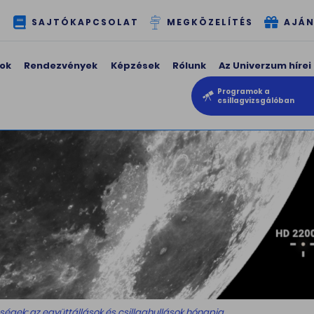
T
SAJTÓKAPCSOLAT
MEGKÖZELÍTÉS
AJÁN
ok
Rendezvények
Képzések
Rólunk
Az Univerzum hírei
Programok a
csillagvizsgálóban
ségek: az együttállások és csillaghullások hónapja