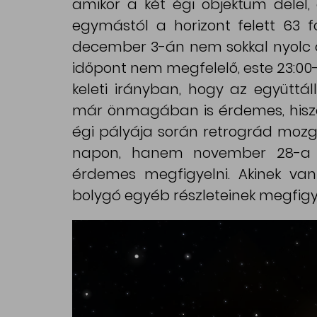
amikor a két égi objektum delel, 
egymástól a horizont felett 63
december 3-án nem sokkal nyolc óra
időpont nem megfelelő, este 23:00
keleti irányban, hogy az együttá
már önmagában is érdemes, hisze
égi pályája során retrográd moz
napon, hanem november 28-a é
érdemes megfigyelni. Akinek van
bolygó egyéb részleteinek megfigye