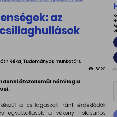
lenségek: az
K
N
 csillaghullások
é
V
-Tóth Réka, Tudományos munkatárs
3020
denki átszellemül némileg a
vel.
készül a csillagászat iránt érdeklődők
együttállások, a vékony holdsarlós