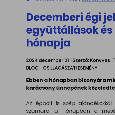
Decemberi égi je
együttállások és
hónapja
2024 december 01
| Szerző: Könyves
BLOG
CSILLAGÁSZATI ESEMÉNY
Ebben a hónapban bizonyára min
karácsony ünnepének közeledté
Az égbolt is szép ajándékokkal 
számára: a hónapban a mesés 