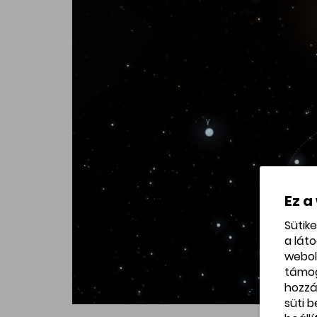
Ez a
Sütik
a lát
webol
támo
hozzá
süti 