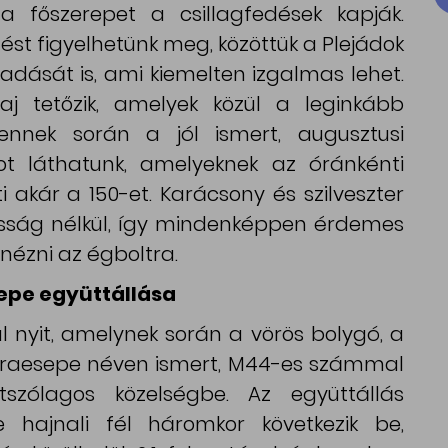
 a főszerepet a csillagfedések kapják.
st figyelhetünk meg, közöttük a Plejádok
adását is, ami kiemelten izgalmas lehet.
 tetőzik, amelyek közül a leginkább
ennek során a jól ismert, augusztusi
got láthatunk, amelyeknek az óránkénti
akár a 150-et. Karácsony és szilveszter
ság nélkül, így mindenképpen érdemes
lnézni az égboltra.
epe együttállása
 nyit, amelynek során a vörös bolygó, a
Praesepe néven ismert, M44-es számmal
átszólagos közelségbe. Az együttállás
 hajnali fél háromkor következik be,