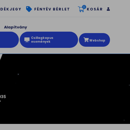
0
KOSÁR
DÉKJEGY
FÉNYÉV BÉRLET
Alapítvány
Csillagkapus
Webshop
események