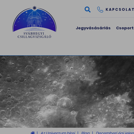
KAPCSOLA
Jegyvásásárlás
Csoport
Az Univerzum hírei
Blog
Decemberi égi jelen