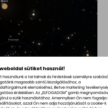
 weboldal sütiket használ!
et használunk a tartalmak és hirdetések személyre szabás
ogatóink magasabb szintű kiszolgálásához, a
dalforgalmunk elemzéséhez, illetve marketing tevékenys
gatása érdekében. Az „ELFOGADOM” gomb megnyomásáv
járul a sütik használatához. Amennyiben Ön nem fogadja 
beállításokat, azzal Ön nem adja hozzájárulását a cookie-k