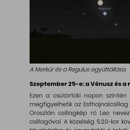
A Merkúr és a Regulus együttállása.
Szeptember 25-e: a Vénusz és a 
Ezen a csütörtöki napon szintén
megfigyelhetik az Esthajnalcsillag
Oroszlán csillagkép ró Leo neve
csillagával. A közelség 5:20-kor köv