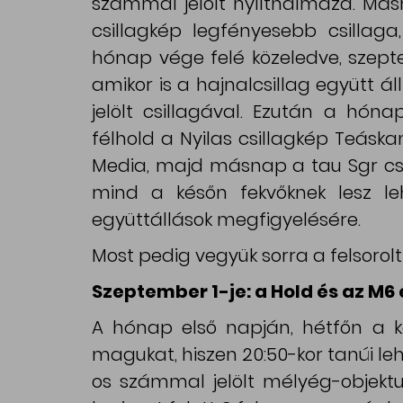
számmal jelölt nyílthalmaza. Má
csillagkép legfényesebb csillaga
hónap vége felé közeledve, szept
amikor is a hajnalcsillag együtt ál
jelölt csillagával. Ezután a hón
félhold a Nyilas csillagkép Teásk
Media, majd másnap a tau Sgr csil
mind a későn fekvőknek lesz l
együttállások megfigyelésére.
Most pedig vegyük sorra a felsorolt
Szeptember 1-je: a Hold és az M6
A hónap első napján, hétfőn a 
magukat, hiszen 20:50-kor tanúi leh
os számmal jelölt mélyég-objektu