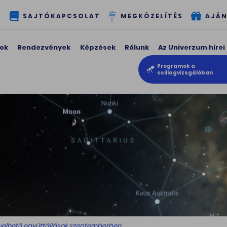
T
SAJTÓKAPCSOLAT
MEGKÖZELÍTÉS
AJÁN
ok
Rendezvények
Képzések
Rólunk
Az Univerzum hírei
Programok a
csillagvizsgálóban
gyelhető együttállások szeptemberben