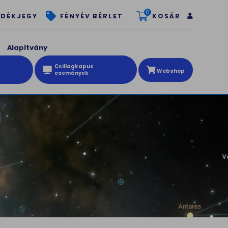
0
KOSÁR
DÉKJEGY
FÉNYÉV BÉRLET
Alapítvány
Csillagkapus
Webshop
események