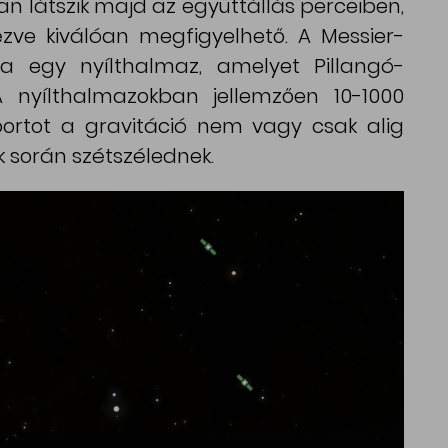
n látszik majd az együttállás perceiben,
nézve kiválóan megfigyelhető. A Messier-
a egy nyílthalmaz, amelyet Pillangó-
 nyílthalmazokban jellemzően 10-1000
oportot a gravitáció nem vagy csak alig
ek során szétszélednek.