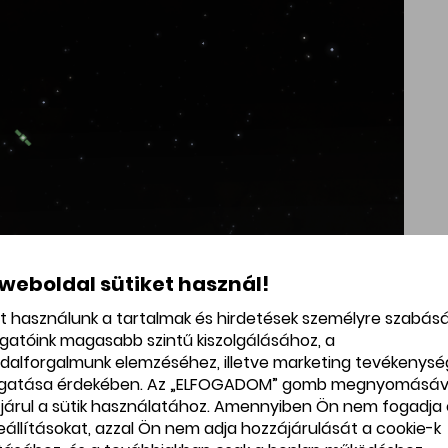
 weboldal sütiket használ!
et használunk a tartalmak és hirdetések személyre szabás
egulus együttállása
ogatóink magasabb szintű kiszolgálásához, a
dalforgalmunk elemzéséhez, illetve marketing tevékenys
ttállás tanúi lehetünk derült idő és
gatása érdekében. Az „ELFOGADOM” gomb megnyomásáv
 Ekkor ugyanis a Merkúr -1,4 magnitúdós
járul a sütik használatához. Amennyiben Ön nem fogadja 
beállításokat, azzal Ön nem adja hozzájárulását a cookie-k
roszlán csillagképbe ér, mégpedig a