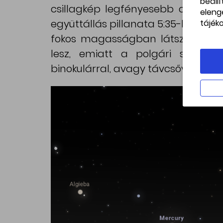
beáll
csillagkép legfényesebb csillagátó
eleng
együttállás pillanata 5:35-kor köve
tájék
fokos magasságban látszik majd. 
lesz, emiatt a polgári szürkü
binokulárral, avagy távcsővel látsz