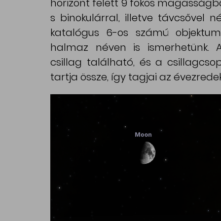
horizont felett 9 fokos magasságba
s binokulárral, illetve távcsővel 
katalógus 6-os számú objektum
halmaz néven is ismerhetünk. A
csillag található, és a csillagcs
tartja össze, így tagjai az évezred