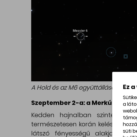
Ez a
A Hold és az M6 együttállása.
Sütik
Szeptember 2-a: a Merkúr és a R
a lát
webol
Kedden hajnalban szintén együ
támo
természetesen korán kelés esetén.
hozzá
süti 
látszó fényességű alakja az O