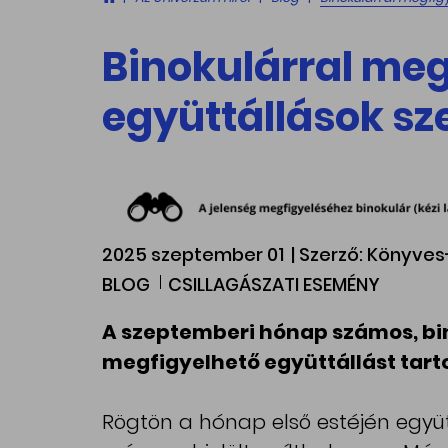
Binokulárral meg
együttállások s
2025 szeptember 01
| Szerző: Könyv
BLOG
CSILLAGÁSZATI ESEMÉNY
A szeptemberi hónap számos, bino
megfigyelhető együttállást tarto
Rögtön a hónap első estéjén együtt