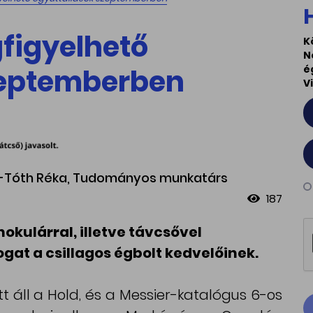
figyelhető
K
N
zeptemberben
é
V
es-Tóth Réka, Tudományos munkatárs
187
kulárral, illetve távcsővel
gat a csillagos égbolt kedvelőinek.
 áll a Hold, és a Messier-katalógus 6-os