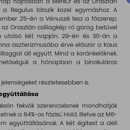
snap hajnalban a Merkúr és az Oroszlán
, a Regulus látszik közel egymáshoz. A
ember 25-én a Vénuszé lesz a főszerep,
l az Oroszlán csillagkép ró görög betűvel
ap utolsó két napján, 29-én és 30-án a
anna aszterizmusába érve először a Kaus
laggal áll együtt. Mind a koránkelőknek,
ehetőségük a hónapban a binokuláros
 jelenségeket részletesebben is.
 együttállása
későn fekvők szerencsésnek mondhatják
etnek a 64%-os fázisú Hold, illetve az M6-
m együttállásának. A két égitest a déli