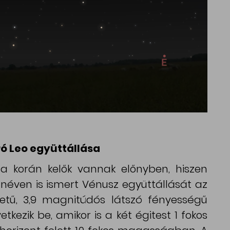
ró Leo együttállása
 a korán kelők vannak előnyben, hiszen
 néven is ismert Vénusz együttállását az
zetű, 3,9 magnitúdós látszó fényességű
etkezik be, amikor is a két égitest 1 fokos