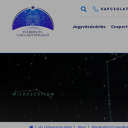
KAPCSOLA
Jegyvásásárlás
Csoport
Az Univerzum hírei
Blog
Binokulárral megfi