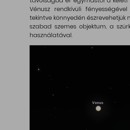
távolságba ér egymástól a keleti 
Vénusz rendkívüli fényességével 
tekintve könnyedén észrevehetjük ma
szabad szemes objektum, a szürkü
használatával.