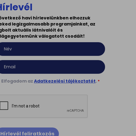
Hírlevél
övetkező havi hírlevelünkben elhozzuk
eked legizgalmasabb programjainkat, az
gbolt aktuális látnivalóit és
ilágegyetemünk válogatott csodáit!
Elfogadom az
Adatkezelési tájékoztatót
.
*
Hírlevél feliratkozás