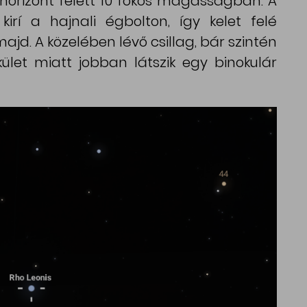
horizont felett 10 fokos magasságban. A
kirí a hajnali égbolton, így kelet felé
jd. A közelében lévő csillag, bár szintén
let miatt jobban látszik egy binokulár