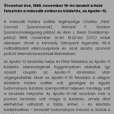
Ötvenhat éve, 1969. november 19-én landolt a Hold
felszínén a második emberes küldetés, az Apollo–12.
A második holdra szállás legénysége Charles „Pete”
Conrad (parancsnok), Richard F. Gordon
(parancsnokiegység-pilóta) és Alan L. Bean (holdkomp-
pilóta) 1969. november 14-én 16:22-kor (UTC) indult
sikeresen útnak a Kennedy Űrközpont legendás 39-A
indítóállásáról villámcsapások és azok okozta, azonnal
javított telemetriavesztések kíséretében.
Az Apollo–12 landolási helye és főbb feladatai az Apollo–11
küldetés sikerességének függvényében alakultak, így
azokat csupán az Apollo–11 landolása után
véglegesítették. Mivel az Apollo–11 fő feladata a világon
elsőkénti Holdra szállás volt, geológiai és egyéb
tudományos kutatási szempontból teljesen mindegy volt
a landolás helyszíne. Az Apollo–12-nél azonban már a
pontos landolás volt maga a küldetés, amely által
elérhetővé válhatott a többi, ehhez – és későbbi
küldetésekhez – tervezett tudományos misszió is, köztük a