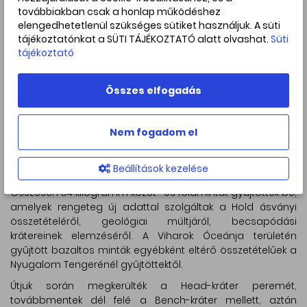
továbbiakban csak a honlap működéshez
elengedhetetlenül szükséges sütiket használjuk. A süti
tájékoztatónkat a SÜTI TÁJÉKOZTATÓ alatt olvashat.
Süti
tájékoztató
Összes elfogadás
3. kép: Az Apollo–12 holdkompjának leszállás után
visszamaradt állványzata, a Surveyor–3 és az ALSEP
fényképe az LRO felvételén. FORRÁS: wikipedia.org
Nem fogadom el
Másnap a második holdi sétájukat az ALSEP
Beállítások kezelése
szeizmométerének ellenőrzésével kezdték.
Összesen 34 kilogramm kőzet- és földmintát gyűjtöttek be,
amelyek rengeteg új adattal szolgáltak a Hold ásványi
összetételéről, geológiai múltjáról, becsapódási
krátereinek elemzéséről. A Viharok Óceánja területén
gyűjtött bazaltos minták egyébként eltérő összetételűek a
Nyugalom Tengerénél gyűjtöttektől.
Útjuk során megkerülték a Head-kráter peremét,
továbbmentek dél felé a Bench-kráter mellett, aztán