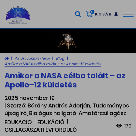
0
KOSÁR
Tog
nav
Az Univerzum hírei
Blog
Amikor a NASA célba talált – az Apollo–12 küldetés
Amikor a NASA célba talált – az
Apollo–12 küldetés
2025 november 19
| Szerző: Bárány András Adorján, Tudományos
újságíró, Biológus hallgató, Amatőrcsillagász
EDUKACIO
EDUKÁCIÓ
179
CSILLAGÁSZATI ÉVFORDULÓ