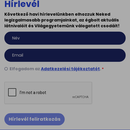
Hírlevél
Következő havi hírlevelünkben elhozzuk Neked
legizgalmasabb programjainkat, az égbolt aktuális
látnivalóit és Világegyetemünk válogatott csodáit!
Elfogadom az
Adatkezelési tájékoztatót
.
*
Hírlevél feliratkozás