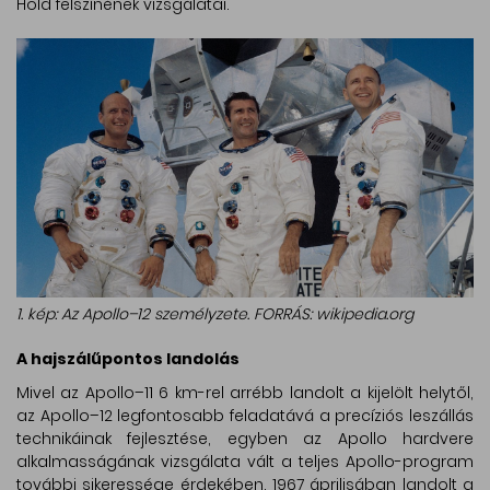
Hold felszínének vizsgálatai.
1. kép: Az Apollo–12 személyzete. FORRÁS: wikipedia.org
A hajszálűpontos landolás
Mivel az Apollo–11 6 km-rel arrébb landolt a kijelölt helytől,
az Apollo–12 legfontosabb feladatává a precíziós leszállás
technikáinak fejlesztése, egyben az Apollo hardvere
alkalmasságának vizsgálata vált a teljes Apollo-program
további sikeressége érdekében. 1967 áprilisában landolt a