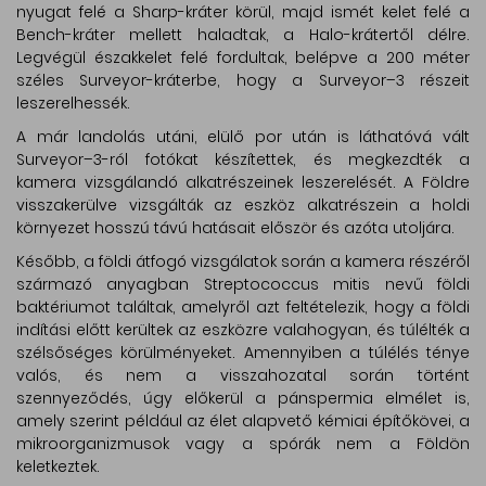
nyugat felé a Sharp-kráter körül, majd ismét kelet felé a
Bench-kráter mellett haladtak, a Halo-krátertől délre.
Legvégül északkelet felé fordultak, belépve a 200 méter
széles Surveyor-kráterbe, hogy a Surveyor–3 részeit
leszerelhessék.
A már landolás utáni, elülő por után is láthatóvá vált
Surveyor–3-ról fotókat készítettek, és megkezdték a
kamera vizsgálandó alkatrészeinek leszerelését. A Földre
visszakerülve vizsgálták az eszköz alkatrészein a holdi
környezet hosszú távú hatásait először és azóta utoljára.
Később, a földi átfogó vizsgálatok során a kamera részéről
származó anyagban Streptococcus mitis nevű földi
baktériumot találtak, amelyről azt feltételezik, hogy a földi
indítási előtt kerültek az eszközre valahogyan, és túlélték a
szélsőséges körülményeket. Amennyiben a túlélés ténye
valós, és nem a visszahozatal során történt
szennyeződés, úgy előkerül a pánspermia elmélet is,
amely szerint például az élet alapvető kémiai építőkövei, a
mikroorganizmusok vagy a spórák nem a Földön
keletkeztek.