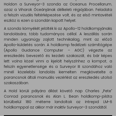
Holdon a Surveyor–3 szonda az Oceanus Procellarum,
azaz a Viharok Óceánjának délkeleti régiójában. Feladata
a felszín vizuális feltérképezése volt, és az első mintavételi
eszköz is ezen a szondán kapott helyet.
A szonda környékét jelölték ki az Apollo–12 holdkompjánaks
landolására, több tudományos céllal. A leszállás során
minden ugyanúgy zajlott technikailag, mint az előző
Apollo-küldetés során. A holdkomp fedélzeti számítógépe
(Apollo Guidance Computer – AGC) végezte az
ereszkedés bevezető és kezdeti szakaszát, és bár képes
lett volna közel vinni a kijelölt helyszínhez a kompot, a
felszín egyenetlensége és a Surveyor III szondához való
minél közelebbi landolás kiemelten megkövetelte a
parancsnok általi manuális vezérlést az ereszkedés utolsó
szakaszában.
A Hold körüli pályára állást követő nap Charles „Pete”
Conrad parancsnok és Alan L. Bean holdkomp-pilóta
körülbelül 180 méterre landoltak az Intrepid LM-6
holdkomppal az akkor már inaktív Surveyor–3 szondától.