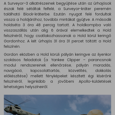
A Surveyor–3 alkatrészeinek begyűjtése után az űrhajósok
észak felé sétáltak felfelé, a Surveyor-kráter peremén
található Block-kráterbe. Ezután nyugat felé fordultak
vissza a holdjáróhoz, további mintákat gyűjtve. A második
holdséta 3 óra 48 percig tartott. A holdkompba való
visszaszállás után alig 6 órával elemelkedtek a Hold
felszínéről, hogy csatlakozhassanak a Hold körül keringő
Gordonhoz. A két űrhajós 31 óra 31 percet töltött a Hold
felszínén.
Gordon eközben a Hold körüli pályán keringve az ilyenkor
szokásos feladatok (a Yankee Clipper – parancsnoki
modul rendszereinek ellenőrzése, pályán maradás,
navigáció, kapcsolattartás, közvetítés, dokkolás
előkészítése) mellett fényképeket készített égi kísérőnk
felszínéről, leginkább a jövőbeni Apollo-küldetések
lehetséges helyszíneiről.