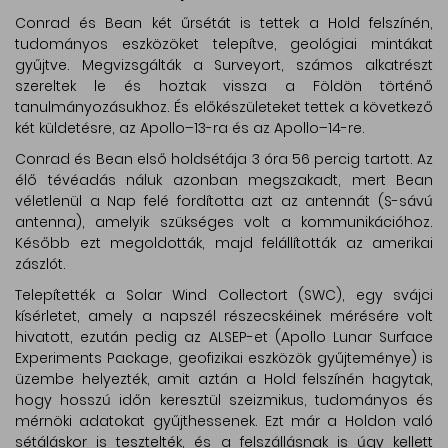
Conrad és Bean két űrsétát is tettek a Hold felszínén,
tudományos eszközöket telepítve, geológiai mintákat
gyűjtve. Megvizsgálták a Surveyort, számos alkatrészt
szereltek le és hoztak vissza a Földön történő
tanulmányozásukhoz. És előkészületeket tettek a következő
két küldetésre, az Apollo–13-ra és az Apollo–14-re.
Conrad és Bean első holdsétája 3 óra 56 percig tartott. Az
élő tévéadás náluk azonban megszakadt, mert Bean
véletlenül a Nap felé fordította azt az antennát (S-sávú
antenna), amelyik szükséges volt a kommunikációhoz.
Később ezt megoldották, majd felállították az amerikai
zászlót.
Telepítették a Solar Wind Collectort (SWC), egy svájci
kísérletet, amely a napszél részecskéinek mérésére volt
hivatott, ezután pedig az ALSEP-et (Apollo Lunar Surface
Experiments Package, geofizikai eszközök gyűjteménye) is
üzembe helyezték, amit aztán a Hold felszínén hagytak,
hogy hosszú időn keresztül szeizmikus, tudományos és
mérnöki adatokat gyűjthessenek. Ezt már a Holdon való
sétáláskor is tesztelték, és a felszállásnak is úgy kellett