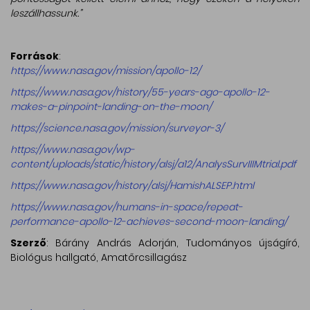
leszállhassunk.”
Források
:
https://www.nasa.gov/mission/apollo-12/
https://www.nasa.gov/history/55-years-ago-apollo-12-
makes-a-pinpoint-landing-on-the-moon/
https://science.nasa.gov/mission/surveyor-3/
https://www.nasa.gov/wp-
content/uploads/static/history/alsj/a12/AnalysSurvIIIMtrial.pdf
https://www.nasa.gov/history/alsj/HamishALSEP.html
https://www.nasa.gov/humans-in-space/repeat-
performance-apollo-12-achieves-second-moon-landing/
Szerző
: Bárány András Adorján, Tudományos újságíró,
Biológus hallgató, Amatőrcsillagász