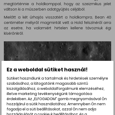
megtörténnie a holdkomppal, hogy az szeizmikus jelet
váltson ki a műszerben adatgyűjtés céljából.
Mielőtt a két űrhajós visszatért a holdkompra, Bean 40
centiméter mélyről magmintát vett a Hold felszínéről arra
az esetre, ha valamiért hirtelen kellene távozniuk égi
kísérőnkről.
Ez a weboldal sütiket használ!
Sütiket használunk a tartalmak és hirdetések személyre
szabásához, a látogatóink magasabb szintű
kiszolgálásához, a weboldalforgalmunk elemzéséhez,
illetve marketing tevékenységünk támogatása
érdekében. Az „ELFOGADOM” gomb megnyomásával Ön
hozzájárul a sütik használatához. Amennyiben Ön nem
fogadja el a süti beállításokat, azzal Ön nem adja
hozzájárulását a cookie-k beállításához, és a