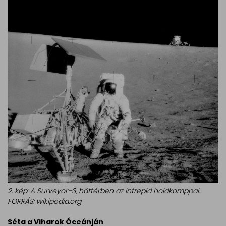
2. kép: A Surveyor–3, háttérben az Intrepid holdkomppal.
FORRÁS: wikipedia.org
Séta a Viharok Óceánján