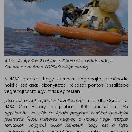
4. kép: Az Apollo–12 kabinja a Földre visszatérés után, a
Csendes-óceánon. FORRÁS: wikipedia.org
A NASA amellett, hogy sikeresen végrehajtotta második
holdra szállását, bizonyította: képesek pontos leszállások
végrehajtására egy másik égitesten.
„Oka volt ennek a pontos leszállásnak”
– mondta Gordon a
NASA Oral History interjújában, 1999 júniusában.
„Ha
figyelembe vesszük az Apollo-program későbbi geológiai
jellemzőit (4000 méteres hegyek, a Hadley-hegy, magas
fennsíkok, völgyek), akkor láthatjuk, hogy ezt a fajta
pontosságot kellett elérni ahhoz, hogy ezeken a helyeken