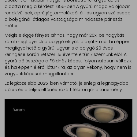
Elsőként Christiaan Huygens bontotta fel a gyűrűt, és
oldotta meg a kérdést 1655-ben.A gyűrű maga valójában
rendkívül sok, apró jégtörmelékből áll, és ugyan szélesebb
a bolygónál, átlagos vastagsága mindössze pár száz
méter.
Mégis eléggé fényes ahhoz, hogy már 20x-os nagyítás
körül megfigyeljük a bolygó elnyúlt alakját - már ha éppen
megfigyelhető a gyűrű! Ugyanis a bolygó 29 éves
keringése során kétszer, 15 évente eltűnik szemünk elől. A
gyűrű dőlésszöge a Földhöz képest folyamatosan változik,
és ha éppen éléről látunk rá, az olyan vékony, hogy nem is
vagyunk képesek megpillantani.
Ez legközelebb 2025-ben várható, jelenleg a legnagyobb
dőlés és a teljes eltűnés között félúton jár a tünemény.