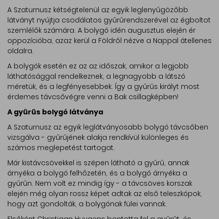
A Szaturnusz kétségtelenül az egyik leglenyűgözőbb
látványt nyújtja csodálatos gyűrűrendszerével az égboltot
szemlélők számára. A bolygó idén augusztus elején ér
oppozícióba, azaz kerül a Földről nézve a Nappal átellenes
oldalra.
A bolygók esetén ez az az időszak, amikor a legjobb
láthatósággal rendelkeznek, a legnagyobb a látszó
méretük, és a legfényesebbek. Így a gyűrűs királyt most
érdemes távcsővégre venni a Bak csillagképben!
A gyűrűs bolygó látványa
A Szaturnusz az egyik leglátványosabb bolygó távcsőben
vizsgálva - gyűrűjének alakja rendkívül különleges és
számos meglepetést tartogat.
Már kistávcsövekkel is szépen látható a gyűrű, annak
árnyéka a bolygó felhőzetén, és a bolygó árnyéka a
gyűrűn. Nem volt ez mindig így - a távcsöves korszak
elején még olyan rossz képet adtak az első teleszkópok,
hogy azt gondolták, a bolygónak fülei vannak.