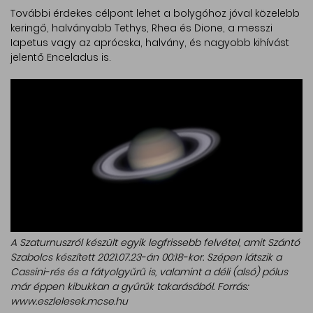
További érdekes célpont lehet a bolygóhoz jóval közelebb
keringő, halványabb Tethys, Rhea és Dione, a messzi
Iapetus vagy az aprócska, halvány, és nagyobb kihívást
jelentő Enceladus is.
A Szaturnuszról készült egyik legfrissebb felvétel, amit Szántó
Szabolcs készített 2021.07.23-án 00:18-kor. Szépen látszik a
Cassini-rés és a fátyolgyűrű is, valamint a déli (alsó) pólus
már éppen kibukkan a gyűrűk takarásából. Forrás:
www.eszlelesek.mcse.hu