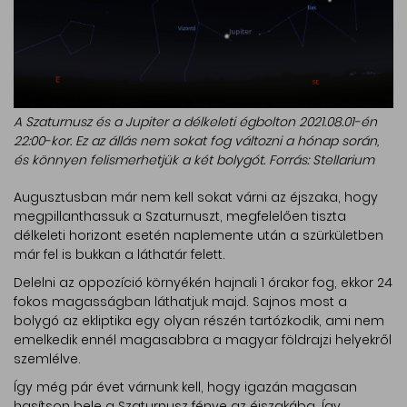
A Szaturnusz és a Jupiter a délkeleti égbolton 2021.08.01-én
22:00-kor. Ez az állás nem sokat fog változni a hónap során,
és könnyen felismerhetjük a két bolygót. Forrás: Stellarium
Augusztusban már nem kell sokat várni az éjszaka, hogy
megpillanthassuk a Szaturnuszt, megfelelően tiszta
délkeleti horizont esetén naplemente után a szürkületben
már fel is bukkan a láthatár felett.
Delelni az oppozíció környékén hajnali 1 órakor fog, ekkor 24
fokos magasságban láthatjuk majd. Sajnos most a
bolygó az ekliptika egy olyan részén tartózkodik, ami nem
emelkedik ennél magasabbra a magyar földrajzi helyekről
szemlélve.
Így még pár évet várnunk kell, hogy igazán magasan
hasítson bele a Szaturnusz fénye az éjszakába. Így