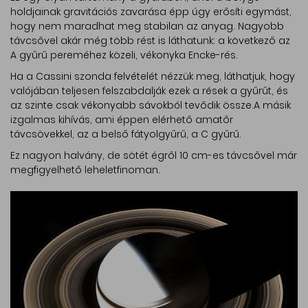
holdjainak gravitációs zavarása épp úgy erősíti egymást,
hogy nem maradhat meg stabilan az anyag. Nagyobb
távcsővel akár még több rést is láthatunk: a következő az
A gyűrű pereméhez közeli, vékonyka Encke-rés.
Ha a Cassini szonda felvételét nézzük meg, láthatjuk, hogy
valójában teljesen felszabdalják ezek a rések a gyűrűt, és
az szinte csak vékonyabb sávokból tevődik össze.A másik
izgalmas kihívás, ami éppen elérhető amatőr
távcsövekkel, az a belső fátyolgyűrű, a C gyűrű.
Ez nagyon halvány, de sötét égről 10 cm-es távcsővel már
megfigyelhető leheletfinoman.