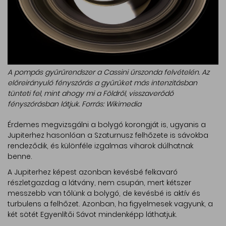
A pompás gyűrűrendszer a Cassini űrszonda felvételén. Az
előreirányuló fényszórás a gyűrűket más intenzitásban
tünteti fel, mint ahogy mi a Földről, visszaverődő
fényszórásban látjuk. Forrás: Wikimedia
Érdemes megvizsgálni a bolygó korongját is, ugyanis a
Jupiterhez hasonlóan a Szaturnusz felhőzete is sávokba
rendeződik, és különféle izgalmas viharok dúlhatnak
benne.
A Jupiterhez képest azonban kevésbé felkavaró
részletgazdag a látvány, nem csupán, mert kétszer
messzebb van tőlünk a bolygó, de kevésbé is aktív és
turbulens a felhőzet. Azonban, ha figyelmesek vagyunk, a
két sötét Egyenlítői Sávot mindenképp láthatjuk.