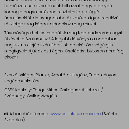
természetesen számolnunk kell azzal, hogy a bolygó
korongja nagymértékben reszketni fog a légköri
áramlásoktól, de nyugodtabb éjszakákon így is rendkívül
részletgazdag képpel ajándékoz meg minket.
Távcsővégre hát, és csodáljuk meg Naprendszerünk egyik
ékkövét, a Szaturnuszt! A legjobb látványra a napokban,
augusztus elején számíthatunk, de akár ősz végéig is
megfigyelhetjük az esti égen. Csalódást biztosan nem fog
okozni!
Szerző: Világos Blanka, Amatőrcsillagász, Tudományos
segédmunkatárs
CSFK Konkoly-Thege Miklós Csillagászati Intézet /
Svábhegyi Csillagvizsgáló
📸 A borítókép forrása:
www.eszlelesek.mcse.hu
(Szántó
Szabolcs)