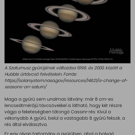
A Szaturnusz gyűrűjének változása 1996. és 2000. között a
Hubble űrtávcső felvételein. Forrás:
https://solarsystem.nasa.gov/resources/14621/a-change-of-
seasons-on-saturn/
Maga a gyűrű sem unalmas látvány: már 8 cm-es
lencseátmérőjű távcsövekkel is látható, hogy két részre
vágja a feketeségben tátongó Cassini-rés: Kívül a
vékonyabb A gyűrű, belül a vastagabb B gyűrű fekszik, a
rés által elválasztva.
Ez egy olyan tartomány a gyűrűben, ahol a bolygó