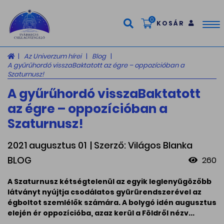
0
KOSÁR
Tog
nav
Az Univerzum hírei
Blog
A gyűrűhordó visszaBaktatott az égre – oppozícióban a
Szaturnusz!
A gyűrűhordó visszaBaktatott
az égre – oppozícióban a
Szaturnusz!
2021 augusztus 01
| Szerző: Világos Blanka
BLOG
260
A Szaturnusz kétségtelenül az egyik leglenyűgözőbb
látványt nyújtja csodálatos gyűrűrendszerével az
égboltot szemlélők számára. A bolygó idén augusztus
elején ér oppozícióba, azaz kerül a Földről nézv...