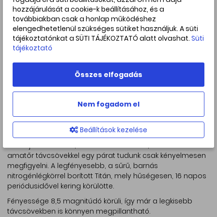
hozzájárulását a cookie-k beállításához, és a
továbbiakban csak a honlap működéshez
elengedhetetlenül szükséges sütiket használjuk. A süti
tájékoztatónkat a SÜTI TÁJÉKOZTATÓ alatt olvashat.
Süti
tájékoztató
Összes elfogadás
Egy látványos, de letisztult rajz a bolygóról - nagyjából ilyen
látványra számíthatunk kistávcsövekkel. Ezt Fekete Zsolt
Nem fogadom el
készítette 2005.01.09-én 23:30-kor. Csodáljuk meg a
különleges árnyékjelenségeket is! Forrás:
www.eszlelesek.mcse.hu
Beállítások kezelése
A holdjai közül több, mint 80-at ismerünk, de ebből
amatőr távcsövekkel egy párat tudunk csak kényelmesen
megfigyelni. A legfényesebb, a sűrű, barnás
nitrogénlégkörrel borított Titán, mely hűségesen, 16 napos
periódusidővel kering körülötte.
Fényessége 8,5 magnitúdó körüli, így már a legkisebb
távcsövekben is könnyen megpillantható.