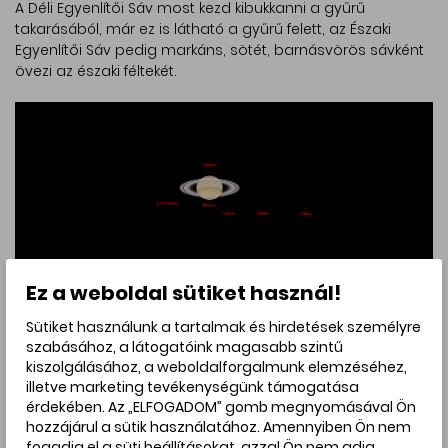
A Déli Egyenlítői Sáv most kezd kibukkanni a gyűrű
takarásából, már ez is látható a gyűrű felett, az Északi
Egyenlítői Sáv pedig markáns, sötét, barnásvörös sávként
övezi az északi féltekét.
Ez a weboldal sütiket használ!
A Szaturnusz és holdjai távcsőben, augusztus 3-án éjjel, 1
Sütiket használunk a tartalmak és hirdetések személyre
órakor. A gyűrű a bolygó déli (felső) féltekéje előtt halad át,
szabásához, a látogatóink magasabb szintű
vele szemben, az északi (alsó) féltekén az Északi Egyenlítői
kiszolgálásához, a weboldalforgalmunk elemzéséhez,
Sáv is látszani fog. Forrás: Winjupos
illetve marketing tevékenységünk támogatása
érdekében. Az „ELFOGADOM” gomb megnyomásával Ön
hozzájárul a sütik használatához. Amennyiben Ön nem
fogadja el a süti beállításokat, azzal Ön nem adja