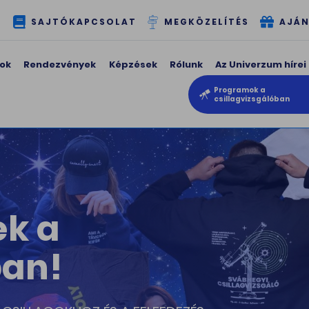
T
SAJTÓKAPCSOLAT
MEGKÖZELÍTÉS
AJÁN
ok
Rendezvények
Képzések
Rólunk
Az Univerzum hírei
Programok a
csillagvizsgálóban
rándulás a
zsgálóban
 VILÁGEGYETEM TITKAIT