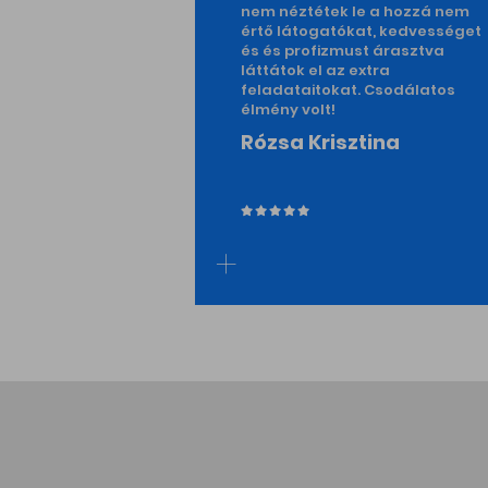
nem néztétek le a hozzá nem
értő látogatókat, kedvességet
és és profizmust árasztva
láttátok el az extra
feladataitokat. Csodálatos
élmény volt!
Rózsa Krisztina