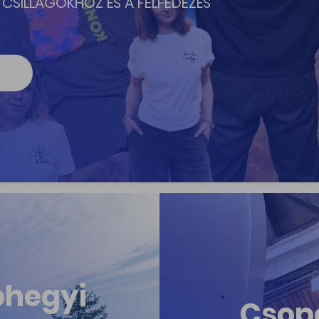
LLAGVIZSGÁLÓJÁBAN!
ELŐADÁS, METEORITSIMOGATÓ…
bhegyi
Csop