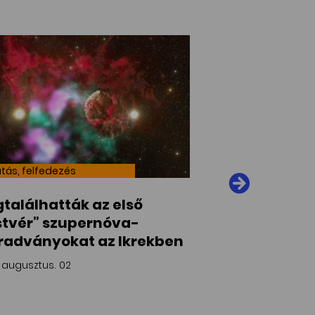
tás, felfedezés
Égi jelenségek RÖVI
találhatták az első
Napközelbe ér
stvér” szupernóva-
üstökös
adványokat az Ikrekben
2026. augusztus. 01
 augusztus. 02