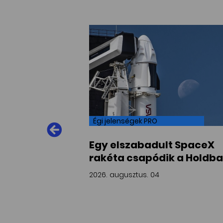
Égi jelenségek PRO
 árulkodnak
Egy elszabadult SpaceX
 mágneses
rakéta csapódik a Holdba
2026. augusztus. 04