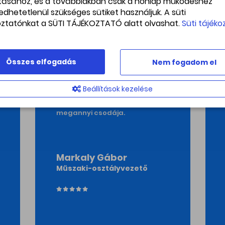
ításához, és a továbbiakban csak a honlap működéshez
edhetetlenül szükséges sütiket használjuk. A süti
oztatónkat a SÜTI TÁJÉKOZTATÓ alatt olvashat.
Süti tájéko
A mindenség titkait fürkészve a
mindennapok gondjai
eltörpülnek - a Svábhegyi
Összes elfogadás
Nem fogadom el
Csillagvizsgáló méltó
környezet az elmélyült
kutatáshoz - komoly
Beállítások kezelése
eszközparkja révén feltárul a
látogató előtt a világegyetem
megannyi csodája.
Markaly Gábor
Műszaki-osztályvezető