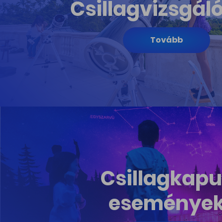
Csillagvizsgál
Tovább
Csillagkapu
eseménye