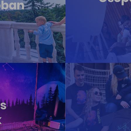
óban
s
k