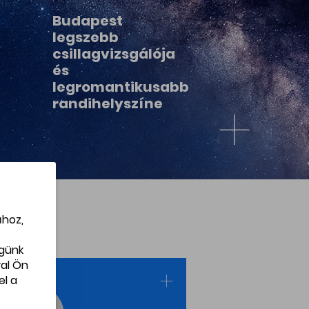
Budapest
legszebb
csillagvizsgálója
és
legromantikusabb
randihelyszíne
ához,
égünk
al Ön
el a