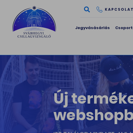
KAPCSOLA
Jegyvásásárlás
Csoport
Osztályki
csillagvi
FEDEZD FEL OSZTÁLYODDAL A