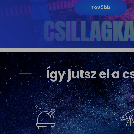
Tovább
Így jutsz el a 