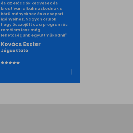
Majoros Á
és az előadók kedvesek és
Grafikus
kreatívan alkalmazkodnak a
körülményekhez és a csoport
igényeihez. Nagyon örülök,
hogy összejött ez a program és
remélem lesz még
lehetőségünk együttműködni!"
Kovács Eszter
Jógaoktató