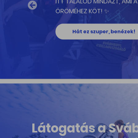
Previous
BUDAPEST LEGNAGYOBB CSI
TÁVCSŐÓRIÁS, INTERAKTÍV 
Megnézem a programot
Látogatás a Svá