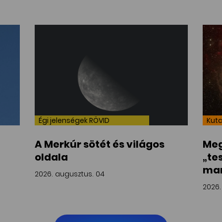
Égi jelenségek RÖVID
Kuta
A Merkúr sötét és világos
Meg
oldala
„te
mar
2026. augusztus. 04
2026.