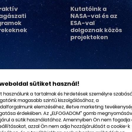
raktív
Kutatóink a
lagászati
NASA-val és az
gramok
ESA-val
rekeknek
dolgoznak közös
projekteken
 weboldal sütiket használ!
et használunk a tartalmak és hirdetések személyre szabás
ogatóink magasabb szintű kiszolgálásához, a
dalforgalmunk elemzéséhez, illetve marketing tevékenys
gatása érdekében. Az „ELFOGADOM” gomb megnyomásáv
járul a sütik használatához. Amennyiben Ön nem fogadja 
beállításokat, azzal Ön nem adja hozzájárulását a cookie-k