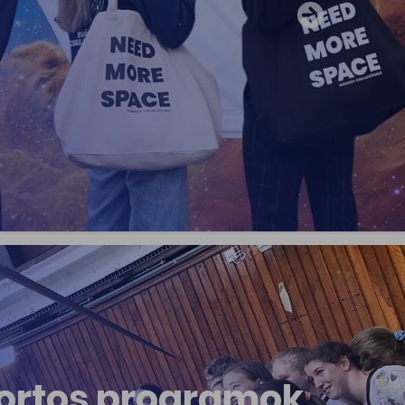
Next
ortos programok