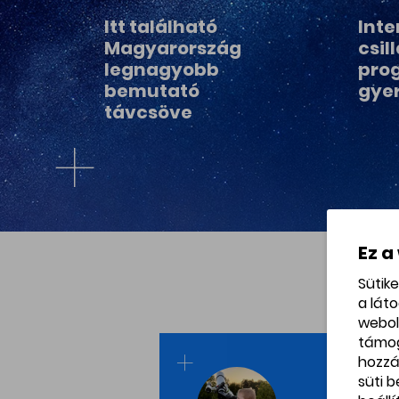
Itt található
Inte
Magyarország
csil
legnagyobb
pro
bemutató
gye
távcsöve
Ez a
Sütik
a lát
webol
támo
hozzá
süti 