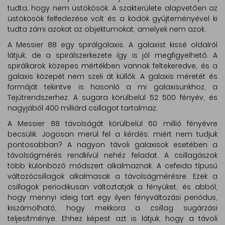
tudta, hogy nem üstökösök. A szakterülete alapvetően az
üstökösök felfedezése volt és a ködök gyűjteményével ki
tudta zárni azokat az objektumokat, amelyek nem azok.
A Messier 88 egy spirálgalaxis. A galaxist kissé oldalról
látjuk, de a spirálszerkezete így is jól megfigyelhető. A
spirálkarok közepes mértékben vannak feltekeredve, és a
galaxis közepét nem szeli át küllők. A galaxis méretét és
formáját tekintve is hasonló a mi galaxisunkhoz, a
Tejútrendszerhez. A sugara körülbelül 52 500 fényév, és
nagyjából 400 milliárd csillagot tartalmaz.
A Messier 88 távolságát körülbelül 60 millió fényévre
becsülik. Jogosan merül fel a kérdés: miért nem tudjuk
pontosabban? A nagyon távoli galaxisok esetében a
távolságmérés rendkívül nehéz feladat. A csillagászok
több különböző módszert alkalmaznak. A cefeida típusú
változócsillagok alkalmasak a távolságmérésre. Ezek a
csillagok periodikusan változtatják a fényüket, és abból,
hogy mennyi ideig tart egy ilyen fényváltozási periódus,
kiszámolható, hogy mekkora a csillag sugárzási
teljesítménye. Ehhez képest azt is látjuk, hogy a távoli