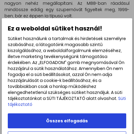
nagyon nehéz megállapítani. Az M88-ban ráadásul
mindössze eddig egy szupernóvát figyeltek meg, 1999-
ben, bár ez éppen Ia típusú volt.
A távolság továbbá becsülhető a vöröseltolódás alapján.
Ez a weboldal sütiket használ!
Mivel az Univerzum tágul, ezért minél messzebb van egy
galaxis, annál gyorsabban is távolodik. Azonban ez sem
Sütiket használunk a tartalmak és hirdetések személyre
ilyen egyszerű: a galaxisok maguk is mozognak, ami
szabásához, a látogatóink magasabb szintű
jelentősen befolyásolhatja a vöröseltolódás mértékét. Ezek
kiszolgálásához, a weboldalforgalmunk elemzéséhez,
a módszerek tehát nem mindig adnak pontosan azonos
illetve marketing tevékenységünk támogatása
érdekében. Az „ELFOGADOM” gomb megnyomásával Ön
eredményt.
hozzájárul a sütik használatához. Amennyiben Ön nem
A Messier 88 úgynevezett kettes típusú Seyfert-galaxis. Ez
fogadja el a süti beállításokat, azzal Ön nem adja
egy különleges galaxistípus. A galaxis magja aktív, ami azt
hozzájárulását a cookie-k beállításához, és a
jelenti, hogy a galaxis középpontja a szokásosnál sokkal
továbbiakban csak a honlap működéshez
több energiát sugároz ki. Ennek oka a galaxis
elengedhetetlenül szükséges sütiket használjuk. A süti
centrumában levő szupernagy tömegű fekete lyuk, amely
tájékoztatónkat a SÜTI TÁJÉKOZTATÓ alatt olvashat.
Süti
folyamatosan anyagot nyel el. A befogott anyag,
tájékoztató
miközben közelít a fekete lyukhoz, hatalmas mennyiségű
sugárzást bocsát ki. A Messier 88 központi fekete lyukának
Összes elfogadás
tömege akár 80 millió naptömegnyi is lehet.
A Seyfert-galaxisokat két fő csoportra osztják: A kettes