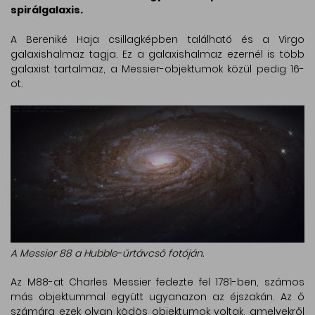
spirálgalaxis.
A Bereniké Haja csillagképben található és a Virgo
galaxishalmaz tagja. Ez a galaxishalmaz ezernél is több
galaxist tartalmaz, a Messier-objektumok közül pedig 16-
ot.
A Messier 88 a Hubble-űrtávcső fotóján.
Az M88-at Charles Messier fedezte fel 1781-ben, számos
más objektummal együtt ugyanazon az éjszakán. Az ő
számára ezek olyan ködös objektumok voltak, amelyekről