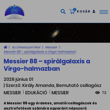
0
KOSÁR
Tog
nav
Az Univerzum hírei
Messier
Messier 88 – spirálgalaxis a Virgo-halmazban
Messier 88 – spirálgalaxis a
Virgo-halmazban
2026 június 01
| Szerző: Király Amanda, Bemutató csillagász
MESSIER
EDUKÁCIÓ
MESSIER
73
A Messier 88 egy érdekes, amatőrcsillagászok és
asztrofotósok számára egyaránt népszerű