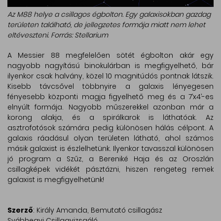
Az M88 helye a csillagos égbolton. Egy galaxisokban gazdag
területen található, de jellegzetes formája miatt nem lehet
eltéveszteni. Forrás: Stellarium
A Messier 88 megfelelően sötét égbolton akár egy
nagyobb nagyítású binokulárban is megfigyelhető, bár
ilyenkor csak halvány, közel 10 magnitúdós pontnak látszik.
Kisebb távcsővel többnyire a galaxis lényegesen
fényesebb központi magja figyelhető meg és a 7’x4’-es
elnyúlt formája. Nagyobb műszerekkel azonban már a
korong alakja, és a spirálkarok is láthatóak. Az
asztrofotósok számára pedig különösen hálás célpont. A
galaxis ráadásul olyan területen látható, ahol számos
másik galaxist is észlelhetünk. Ilyenkor tavasszal különösen
jó program a Szűz, a Bereniké Haja és az Oroszlán
csillagképek vidékét pásztázni, hiszen rengeteg remek
galaxist is megfigyelhetünk!
Szerző
: Király Amanda, Bemutató csillagász
Svábhegyi Csillagvizsgáló