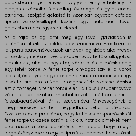
galaxisban milyen fényes – vagyis mennyire halvány. Ez
alapján kiszámolható a csillag távolsága, és így az annak
otthonául szolgáló galaxisé is. Azonban egyetlen cefeida
típusú változócsillagot kiszúrni egy hatalmas, távoli
galaxisban nem egyszerű feladat.
Az a fajta csillag, ami még egy távoli galaxisban is
feltűnően látszik, az például egy szupernóva. Ezek közül az
Ia típusú szupernóvák azok, amelyek leginkább alkalmasak
a távolságmérésre. Ezek a szupernóvák kettőscsillagokból
alakulnak ki, ahol az egyik tag vörös óriás, a másik pedig
egy fehér törpe. A fehér törpe anyagot szív el a vörös
óriástól, és egyre nagyobbra hízik. Ennek azonban van egy
felső határa, ami a Nap tömegének 1,44-szerese. Amikor
ezt a tömeget a fehér törpe eléri, Ia típusú szupernóvává
válik, és ez szintén meghatározott mértékű energia
felszabadulásával jár. A szupernóva fényességének a
megmérésével szintén megtudható tehát a távolság.
Ezzel csak az a probléma, hogy Ia típusú szupernóvák két
fehér törpe ütközése során is kialakulhatnak, amelyek nem
alkalmasak a távolságmérésre. Azt pedig, hogy melyik
forgatókönyv okozta egy Ia típusú szupernóva kialakulását,