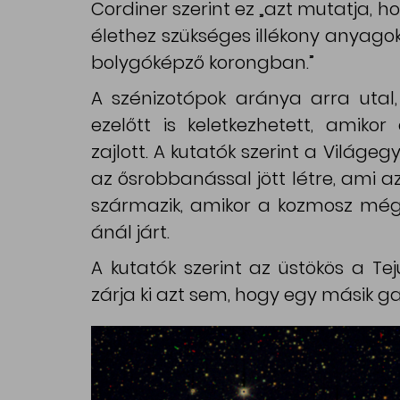
Cordiner szerint ez „azt mutatja, h
élethez szükséges illékony anyagok
bolygóképző korongban.”
A szénizotópok aránya arra utal,
ezelőtt is keletkezhetett, amikor
zajlott. A kutatók szerint a Világeg
az ősrobbanással jött létre, ami az
származik, amikor a kozmosz még c
ánál járt.
A kutatók szerint az üstökös a Te
zárja ki azt sem, hogy egy másik gal