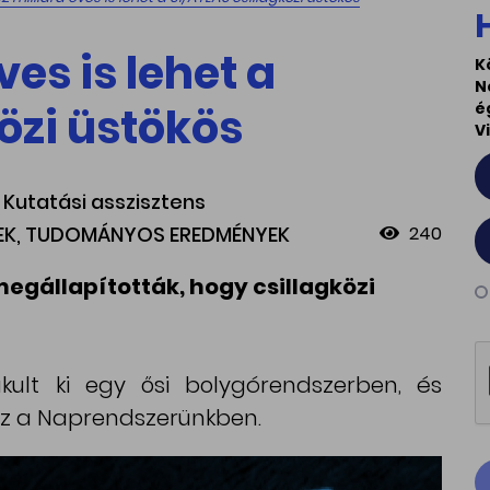
ves is lehet a
K
N
özi üstökös
é
V
a, Kutatási asszisztens
REK, TUDOMÁNYOS EREDMÉNYEK
240
megállapították, hogy csillagközi
akult ki egy ősi bolygórendszerben, és
ez a Naprendszerünkben.