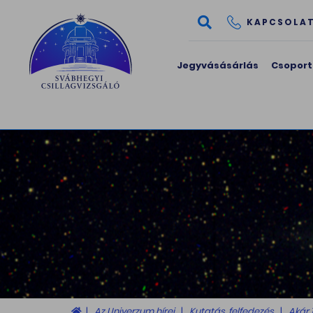
KAPCSOLA
Jegyvásásárlás
Csoport
Az Univerzum hírei
Kutatás, felfedezés
Akár 