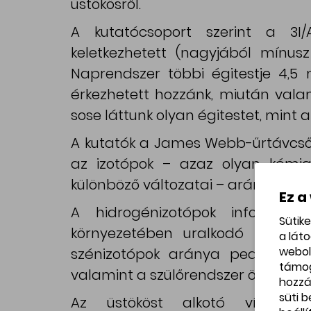
üstökösről.
A kutatócsoport szerint a 3I/
keletkezhetett (nagyjából mínus
Naprendszer többi égitestje 4,5 m
érkezhetett hozzánk, miután vala
sose láttunk olyan égitestet, mint 
A kutatók a James Webb-űrtávcső
az izotópok – azaz olyan kémi
különböző változatai – arányát.
Ez a
A hidrogénizotópok információ
Sütik
környezetében uralkodó hőmérs
a lát
webol
szénizotópok aránya pedig a 3I/A
támo
valamint a szülőrendszer összetétel
hozzá
süti 
Az üstököst alkotó vízben k