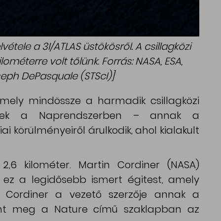
lvétele a 3I/ATLAS üstökösről. A csillagközi
ilométerre volt tőlünk. Forrás: NASA, ESA,
oseph DePasquale (STScI)]
amely mindössze a harmadik csillagközi
eltek a Naprendszerben – annak a
ai körülményeiről árulkodik, ahol kialakult
,6 kilométer. Martin Cordiner (NASA)
g ez a legidősebb ismert égitest, amely
n. Cordiner a vezető szerzője annak a
nt meg a Nature című szaklapban az