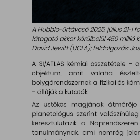
A Hubble-űrtávcső 2025. július 21-i fe
látogató akkor körülbelül 450 millió k
David Jewitt (UCLA); feldolgozás: J
A 3I/ATLAS kémiai összetétele – 
objektum, amit valaha észl
bolygórendszernek a fizikai és kémi
– állítják a kutatók.
Az üstökös magjának átmérője 2
planetológus szerint valószínűle
keresztülutazik a Naprendszere
tanulmánynak, ami nemrég jele