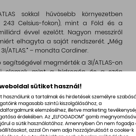
ATLAS sokkal hűvösebb környezetben
z 243 Celsius-fokon), mint a Föld és a
illiárd évvel ezelőtt. Nagyon messziről
miért elhagyta a saját rendszerét. „Még
a 3I/ATLAS.” – mondta Cordiner.
 segítségével megmérték a 3I/ATLAS-on
ai elemek, mint a hidrogén és a szén
 weboldal sütiket használ!
t szolgáltattak az üstökös születési
et használunk a tartalmak és hirdetések személyre szabás
ékletre és sugárzásra vonatkozóan. A
ogatóink magasabb szintű kiszolgálásához, a
dalforgalmunk elemzéséhez, illetve marketing tevékenys
TLAS-t létrehozó csillagközi gázfelhő,
gatása érdekében. Az „ELFOGADOM” gomb megnyomásáv
éről árulkodott.
járul a sütik használatához. Amennyiben Ön nem fogadja 
beállításokat, azzal Ön nem adja hozzájárulását a cookie-k
örülbelül 30-szor több deutérium