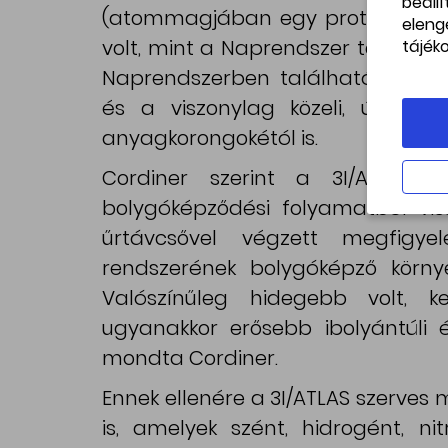
beáll
(atommagjában egy proton és eg
eleng
volt, mint a Naprendszer többi üs
tájék
Naprendszerben található égiteste
és a viszonylag közeli, újonnan 
anyagkorongokétól is.
Cordiner szerint a 3I/ATLAS v
bolygóképződési folyamatból v
űrtávcsővel végzett megfigyel
rendszerének bolygóképző körny
Valószínűleg hidegebb volt, k
ugyanakkor erősebb ibolyántúli é
mondta Cordiner.
Ennek ellenére a 3I/ATLAS szerves
is, amelyek szént, hidrogént, ni