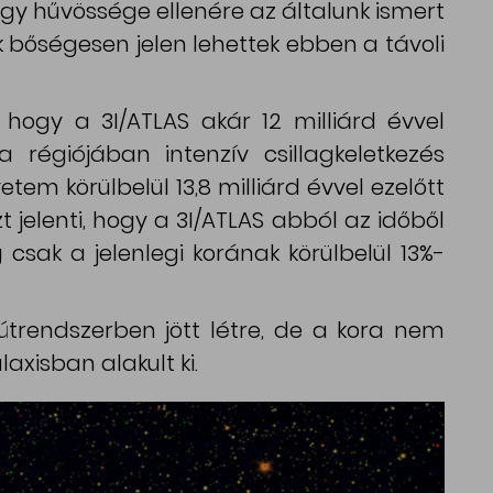
ogy hűvössége ellenére az általunk ismert
 bőségesen jelen lehettek ebben a távoli
 hogy a 3I/ATLAS akár 12 milliárd évvel
 a régiójában intenzív csillagkeletkezés
yetem körülbelül 13,8 milliárd évvel ezelőtt
t jelenti, hogy a 3I/ATLAS abból az időből
sak a jelenlegi korának körülbelül 13%-
jútrendszerben jött létre, de a kora nem
axisban alakult ki.