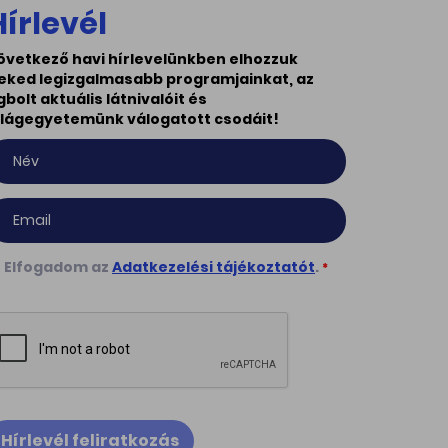
Hírlevél
övetkező havi hírlevelünkben elhozzuk
eked legizgalmasabb programjainkat, az
gbolt aktuális látnivalóit és
ilágegyetemünk válogatott csodáit!
Elfogadom az
Adatkezelési tájékoztatót
.
*
Hírlevél feliratkozás