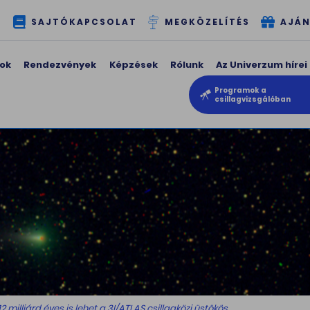
T
SAJTÓKAPCSOLAT
MEGKÖZELÍTÉS
AJÁN
ok
Rendezvények
Képzések
Rólunk
Az Univerzum hírei
Programok a
csillagvizsgálóban
12 milliárd éves is lehet a 3I/ATLAS csillagközi üstökös