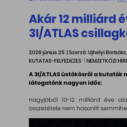
Akár 12 milliárd é
3I/ATLAS csillagk
2026 június 25
| Szerző: Ujhelyi Borbál
KUTATAS-FELFEDEZES
NEMZETKÖZI HÍ
A 3I/ATLAS üstökösről a kutatók 
látogatónk nagyon idős:
nagyjából 10-12 milliárd éve al
összetétele nem hasonlít semmih