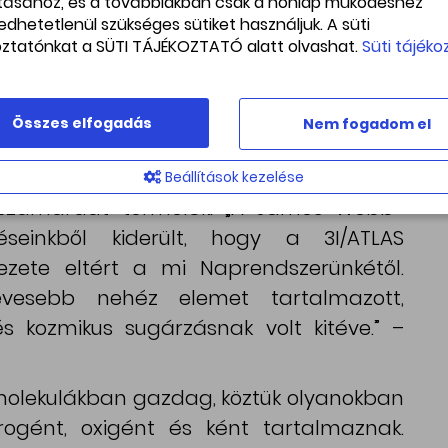
ításához, és a továbbiakban csak a honlap működéshez
y neutront tartalmazó hidrogénizotóp)
edhetetlenül szükséges sütiket használjuk. A süti
tökösében. A szénizotópok aránya eltér a
oztatónkat a SÜTI TÁJÉKOZTATÓ alatt olvashat.
Süti tájéko
kétől, valamint a csillagközi felhőkétől
született csillagok körüli bolygóképző
Összes elfogadás
Nem fogadom el
alószínűleg egy másik csillag körüli
Beállítások kezelése
isszamaradt törmelék. „A James Webb-
éseinkből kiderült, hogy a 3I/ATLAS
ezete eltért a mi Naprendszerünkétől.
evesebb nehéz elemet tartalmazott,
s kozmikus sugárzásnak volt kitéve.” –
 molekulákban gazdag, köztük olyanokban
trogént, oxigént és ként tartalmaznak.