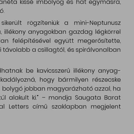
planéta kissé imbolyog és hat egymásra,
ó.
ikerült rögzíteniük a mini-Neptunusz
ű, illékony anyagokban gazdag légkörrel
lan felépítésével együtt megerősítette,
 távolabb a csillagtól, és spirálvonalban
hatnak be kavicsszerű illékony anyag-
kadályozná, hogy bármilyen részecske
 a bolygó jobban magyarázható azzal, ha
túl alakult ki.” – mondja Saugata Barat
nal Letters című szaklapban megjelent