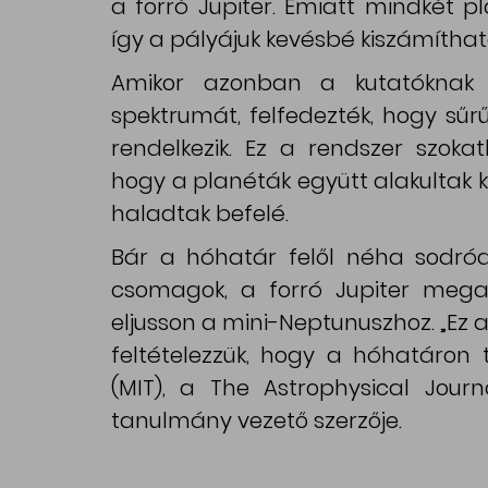
a forró Jupiter. Emiatt mindkét 
így a pályájuk kevésbé kiszámíthat
Amikor azonban a kutatóknak s
spektrumát, felfedezték, hogy sűr
rendelkezik. Ez a rendszer szokat
hogy a planéták együtt alakultak ki
haladtak befelé.
Bár a hóhatár felől néha sodród
csomagok, a forró Jupiter mega
eljusson a mini-Neptunuszhoz. „Ez
feltételezzük, hogy a hóhatáron 
(MIT), a The Astrophysical Jour
tanulmány vezető szerzője.