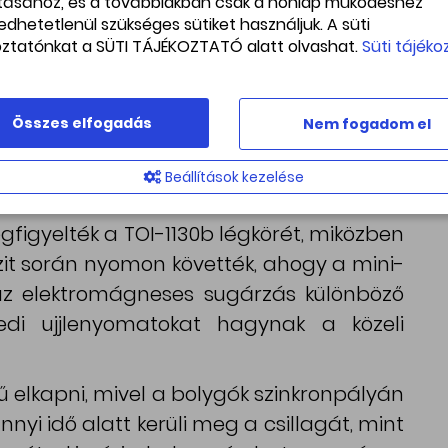
gyobb méretű és közel 20-szor nagyobb
ításához, és a továbbiakban csak a honlap működéshez
edhetetlenül szükséges sütiket használjuk. A süti
erint egy mini-Neptunusz. Ez egy átlagos
oztatónkat a SÜTI TÁJÉKOZTATÓ alatt olvashat.
Süti tájéko
a Földé és a Neptunuszé közé esik, bár a
lható belőle egy sem.
Összes elfogadás
Nem fogadom el
deztük a rendszert, tudtuk, hogy nagyon
„Azt gondoltuk, hogy remek lenne a
Beállítások kezelése
éséhez.”
igyelték a TOI-1130b légkörét, miközben
nzit során nyomon követték, ahogy a mini-
az elektromágneses sugárzás különböző
yedi ujjlenyomatokat hagynak a közeli
ű elkapni, mivel a bolygók szinkronpályán
nyi idő alatt kerüli meg a csillagát, mint