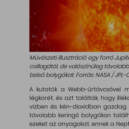
Művészeti illusztráció egy forró Jupi
csillagától, de valószínűleg távolabb j
belső bolygókat. Forrás: NASA / JPL-
A kutatók a Webb-űrtávcsővel me
légkörét, és azt találták, hogy il
vízben és kén-dioxidban gazdag. 
távolabb keringő bolygókon talá
ezeket az anyagokat, ennek a Nep