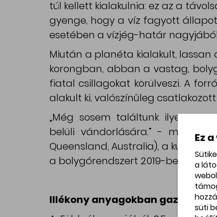
túl kellett kialakulnia: ez az a táv
gyenge, hogy a víz fagyott állap
esetében a vízjég-határ nagyjából
Miután a planéta kialakult, lassan 
korongban, abban a vastag, boly
fiatal csillagokat körülveszi. A for
alakult ki, valószínűleg csatlakozot
„Még sosem találtunk ilyen meg
belüli vándorlására.” - mondta 
Ez a
Queensland, Australia), a kutatás e
Sütik
a bolygórendszert 2019-ben felfed
a lát
webol
támo
hozzá
Illékony anyagokban gazdag lég
süti 