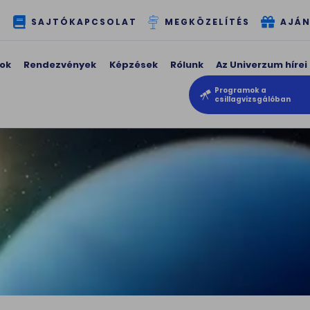
T
SAJTÓKAPCSOLAT
MEGKÖZELÍTÉS
AJÁN
ok
Rendezvények
Képzések
Rólunk
Az Univerzum hírei
Programok a
csillagvizsgálóban