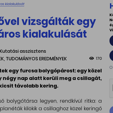
os kialakulását
K
vel vizsgálták egy
N
é
ros kialakulását
V
, Kutatási asszisztens
REK, TUDOMÁNYOS EREDMÉNYEK
170
tek egy furcsa bolygópárost: egy közel
négy nap alatt kerüli meg a csillagát,
kicsit távolabb kering.
ő bolygótársa legyen, rendkívül ritka: a
planéták kilökik a csillaghoz közel keringő