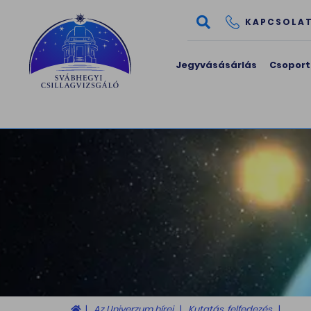
KAPCSOLA
Jegyvásásárlás
Csoport
Az Univerzum hírei
Kutatás, felfedezés