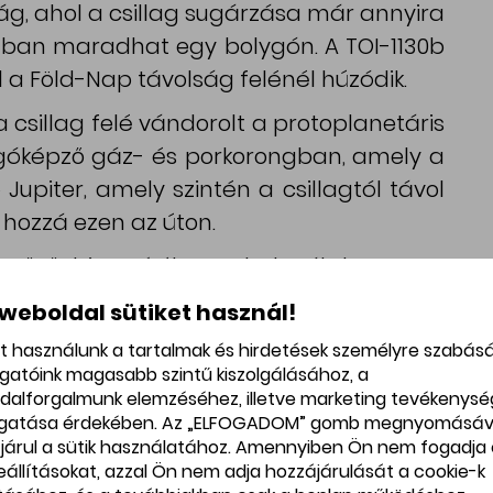
olság, ahol a csillag sugárzása már annyira
otban maradhat egy bolygón. A TOI-1130b
 a Föld-Nap távolság felénél húzódik.
a csillag felé vándorolt a protoplanetáris
góképző gáz- és porkorongban, amely a
ró Jupiter, amely szintén a csillagtól távol
t hozzá ezen az úton.
győző bizonyítékot a bolygók korongon
Chelsea Huang (University of Southern
 weboldal sütiket használ!
redményeit közlő szakcikk társszerzője, és
et használunk a tartalmak és hirdetések személyre szabás
ező kutatócsoport vezetője.
ogatóink magasabb szintű kiszolgálásához, a
dalforgalmunk elemzéséhez, illetve marketing tevékenys
gatása érdekében. Az „ELFOGADOM” gomb megnyomásáv
járul a sütik használatához. Amennyiben Ön nem fogadja 
kör
beállításokat, azzal Ön nem adja hozzájárulását a cookie-k