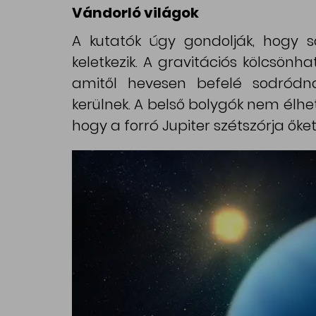
Vándorló világok
A kutatók úgy gondolják, hogy so
keletkezik. A gravitációs kölcsön
amitől hevesen befelé sodródna
kerülnek. A belső bolygók nem élhet
hogy a forró Jupiter szétszórja őket