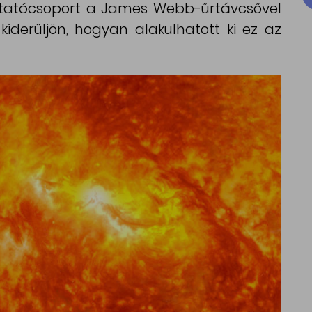
kutatócsoport a James Webb-űrtávcsővel
iderüljön, hogyan alakulhatott ki ez az