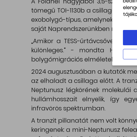
A Földnél nagyjából 3,5-szer na
beáll
eleng
tömegű TOI-1130b a csillagászok sz
tájék
exobolygó-típus, amelynek mérete 
saját Naprendszerünkben nem talá
„Amikor a TESS-űrtávcsővel felfe
különleges.” - mondta Huang. 
bolygómigrációs elméletek tesztel
2024 augusztusában a kutatók megf
az elhaladt a csillaga előtt. A tra
Neptunusz légkörének molekulái 
hullámhosszait elnyelik, így eg
infravörös spektrumban.
A tranzit pillanatát nem volt könny
keringenek: a mini-Neptunusz felean