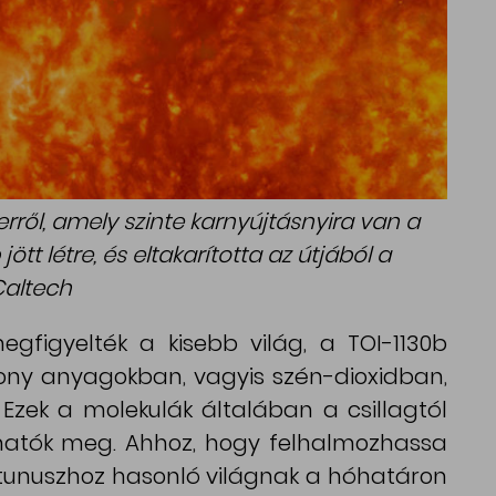
terről, amely szinte karnyújtásnyira van a
ött létre, és eltakarította az útjából a
Caltech
gfigyelték a kisebb világ, a TOI-1130b
lékony anyagokban, vagyis szén-dioxidban,
Ezek a molekulák általában a csillagtól
lhatók meg. Ahhoz, hogy felhalmozhassa
tunuszhoz hasonló világnak a hóhatáron