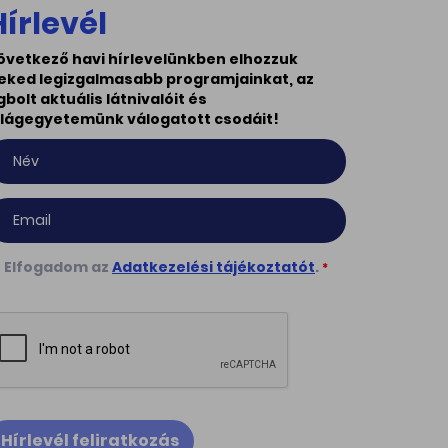
Hírlevél
övetkező havi hírlevelünkben elhozzuk
eked legizgalmasabb programjainkat, az
gbolt aktuális látnivalóit és
ilágegyetemünk válogatott csodáit!
Elfogadom az
Adatkezelési tájékoztatót
.
*
Hírlevél feliratkozás