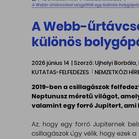
A Webb-űrtávcsővel vizsgálták egy különös bolygópár
A Webb-űrtávcső
különös bolygópá
2026 június 14
| Szerző: Ujhelyi Borbála
KUTATAS-FELFEDEZES
NEMZETKÖZI HÍ
2019-ben a csillagászok felfedez
Neptunusz méretű világot, amely 
valamint egy forró Jupitert, ami 
Az, hogy egy forró Jupiternek bels
csillagászok úgy vélik, hogy ezek a 