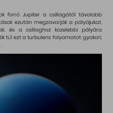
k forró Jupiter a csillagától távolabb
hatások ezután megzavarják a pályájukat,
k, és a csillaghoz közelebbi pályára
ik túl ezt a turbulens folyamatot: gyakori,
.