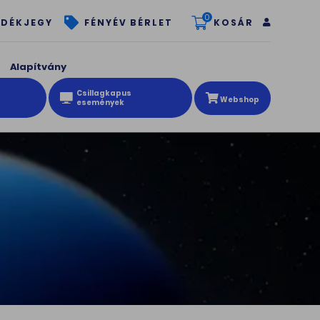
0
KOSÁR
DÉKJEGY
FÉNYÉV BÉRLET
Alapítvány
Csillagkapus
Webshop
események