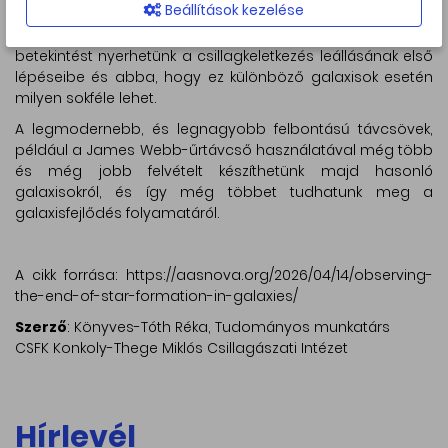
Beállítások kezelése
aktívan zajlik a csillagkeletkezés, viszont csökkentett
ütemmel. Éppen ezért a vizsgálatukkal mélyebb
betekintést nyerhetünk a csillagkeletkezés leállásának első
lépéseibe és abba, hogy ez különböző galaxisok esetén
milyen sokféle lehet.
A legmodernebb, és legnagyobb felbontású távcsövek,
például a James Webb-űrtávcső használatával még több
és még jobb felvételt készíthetünk majd hasonló
galaxisokról, és így még többet tudhatunk meg a
galaxisfejlődés folyamatáról.
A cikk forrása: https://aasnova.org/2026/04/14/observing-
the-end-of-star-formation-in-galaxies/
Szerző
: Könyves-Tóth Réka, Tudományos munkatárs
CSFK Konkoly-Thege Miklós Csillagászati Intézet
Hírlevél