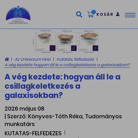
0
KOSÁR
Tog
nav
Az Univerzum hírei
Kutatás, felfedezés
A vég kezdete: hogyan áll le a csillagkeletkezés a galaxisokban?
A vég kezdete: hogyan áll le a
csillagkeletkezés a
galaxisokban?
2026 május 08
| Szerző: Könyves-Tóth Réka, Tudományos
munkatárs
KUTATAS-FELFEDEZES