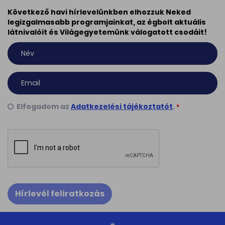
Következő havi hírlevelünkben elhozzuk Neked
legizgalmasabb programjainkat, az égbolt aktuális
látnivalóit és Világegyetemünk válogatott csodáit!
Elfogadom az
Adatkezelési tájékoztatót
.
*
Hírlevél feliratkozás