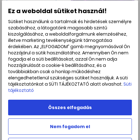
Ez a weboldal sütiket használ!
mintába tartozó nyolc galaxis. (Forrás: Olsen et al. 2026.)
Sütiket használunk a tartalmak és hirdetések személyre
A csillagkeletkezés története egy galaxisban
szabásához, a látogatóink magasabb szintű
kiszolgálásához, a weboldalforgalmunk elemzéséhez,
A csillagászok a kiválasztott galaxisok spektrális
illetve marketing tevékenységünk támogatása
energiaeloszlásait vizsgálták, amely alapján
érdekében. Az „ELFOGADOM” gomb megnyomásával Ön
rekonstruálható az adott galaxisban található csillagok
hozzájárul a sütik használatához. Amennyiben Ön nem
kora és keletkezési ideje. A modellezés során arra is fény
fogadja el a süti beállításokat, azzal Ön nem adja
derül, hogy hogyan változik a galaxisban, vagy annak
hozzájárulását a cookie-k beállításához, és a
bizonyos régióiban található csillagoknak azössztömege
továbbiakban csak a honlap működéshez
és keletkezési üteme (csillagkeletkezési ráta).
elengedhetetlenül szükséges sütiket használjuk. A süti
tájékoztatónkat a SÜTI TÁJÉKOZTATÓ alatt olvashat.
Süti
A kutatók a modellezés során megvizsgálták a fentebb
tájékoztató
említett fizikai mennyiségek időbeli változását, mégpedig
250 millió - 1 milliárd évvel ezelőttig. Ez alapján
megállapították, hogy a mintába tartozó galaxisokban az
Összes elfogadás
idő előrehaladtával csökkent a csillagkeletkezés üteme,
minden galaxis esetén más és más sebességgel.
Nem fogadom el
A csillagkeletkezés lassulásának legkorábbi jelei
Megjegyzendő, hogy a vizsgált galaxisokban jelenleg még