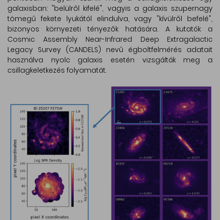
galaxisban: "belülről kifelé", vagyis a galaxis szupernagy
tömegű fekete lyukától elindulva, vagy "kívülről befelé",
bizonyos környezeti tényezők hatására. A kutatók a
Cosmic Assembly Near-Infrared Deep Extragalactic
Legacy Survey (CANDELS) nevű égboltfelmérés adatait
használva nyolc galaxis esetén vizsgálták meg a
csillagkeletkezés folyamatát.