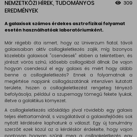
NEMZETKÖZI HÍREK, TUDOMÁNYOS
309
EREDMÉNYEK
A galaxisok számos érdekes asztrofizikai folyamat
esetén használhatóak laboratóriumként.
Már régebb óta ismert, hogy az Univerzum fiatal, távoli
galaxisaiban aktív csillagkeletkezés zajlik, míg bizonyos
közelebbi galaxisok "csendesek" ebben a tekintetben, és
jórészt vörös színű, idősebb csillagokból állnak. De vajon
hogyan csendesül el egy galaxis és miért hagy alább
benne a csillagkeletkezés? Ennek a folyamatnak a
megértése napjaink csillagászatának intenzíven kutatott
területe, hiszen a csillagkeletkezést rengeteg tényező
befolyásolja, például a szupernagy tömegű fekete lyukak,
illetve a galaktikus környezet.
A csillagkeletkezés időskálája jóval rövidebb egy galaxis
teljes élettartamánál, s vizsgálatával a galaxisfejlődés sok
nyitott kérdésére kaphatunk a választ. Egy új tanulmány
szerzőit ezek közül az a kérdéskör érdekelte, hogy vajon
pontosan hogyan szűnik meg a csillagkeletkezés egy