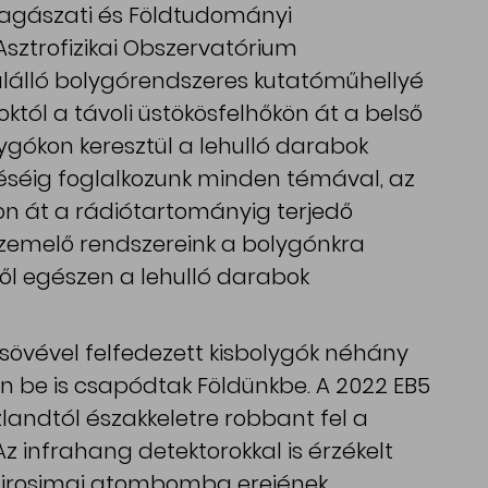
llagászati és Földtudományi
sztrofizikai Obszervatórium
ülálló bolygórendszeres kutatóműhellyé
októl a távoli üstökösfelhőkön át a belső
lygókon keresztül a lehulló darabok
éséig foglalkozunk minden témával, az
on át a rádiótartományig terjedő
emelő rendszereink a bolygónkra
től egészen a lehulló darabok
sövével felfedezett kisbolygók néhány
án be is csapódtak Földünkbe. A 2022 EB5
zlandtól északkeletre robbant fel a
Az infrahang detektorokkal is érzékelt
 hirosimai atombomba erejének