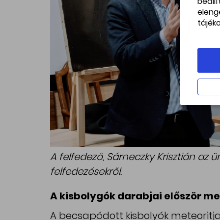
beáll
eleng
tájék
A felfedező, Sárneczky Krisztián az
felfedezésekről.
A kisbolygók darabjai először m
A becsapódott kisbolyók meteoritja