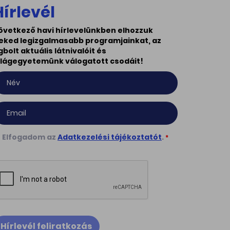
Hírlevél
övetkező havi hírlevelünkben elhozzuk
eked legizgalmasabb programjainkat, az
gbolt aktuális látnivalóit és
ilágegyetemünk válogatott csodáit!
Elfogadom az
Adatkezelési tájékoztatót
.
*
Hírlevél feliratkozás