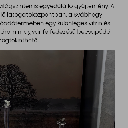
világszinten is egyedülálló gyűjtemény. A
elő látogatóközpontban, a Svábhegyi
lőadótermében egy különleges vitrin és
l a három magyar felfedezésű becsapódó
megtekinthető.