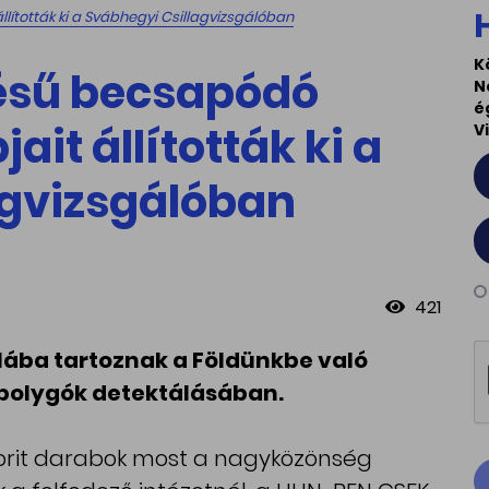
lították ki a Svábhegyi Csillagvizsgálóban
K
ésű becsapódó
N
é
ait állították ki a
V
agvizsgálóban
421
lába tartoznak a Földünkbe való
sbolygók detektálásában.
rit darabok most a nagyközönség