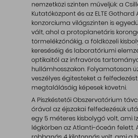
nemzetközi szinten műveljük: a Csi
Kutatóközpont és az ELTE Gothard A
konzorciuma világszinten is egyed
vált, ahol a protoplanetáris korong
törmelékzónákig, a földközeli kisbo
kereséséig és laboratóriumi elemz
optikaitól az infravörös tartomány
hullámhosszakon. Folyamatosan üz
veszélyes égitesteket a felfedezés
megtalálásáig képesek követni.
A Piszkéstetői Obszervatórium távc
órával az éjszakai felfedezésük ut
egy 5 méteres kisbolygó volt, ami I
légkörben az Atlanti-óceán felett. 
robbanás 4 kilotonnás volt, ami a