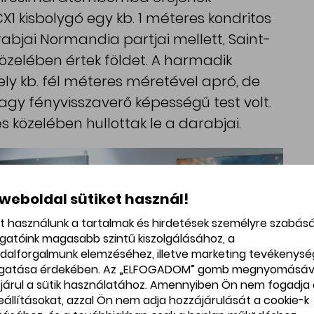
1 kisbolygó egy kb. 1 méteres kondritos
abjai Normandia partjai mellett, Saint-
közelében értek földet. A harmadik
ely kb. fél méteres méretével apró, de
agy fényvisszaverő képességű test volt.
és közelében hullottak le a darabjai.
 weboldal sütiket használ!
et használunk a tartalmak és hirdetések személyre szabás
ogatóink magasabb szintű kiszolgálásához, a
dalforgalmunk elemzéséhez, illetve marketing tevékenys
gatása érdekében. Az „ELFOGADOM” gomb megnyomásáv
járul a sütik használatához. Amennyiben Ön nem fogadja 
beállításokat, azzal Ön nem adja hozzájárulását a cookie-k