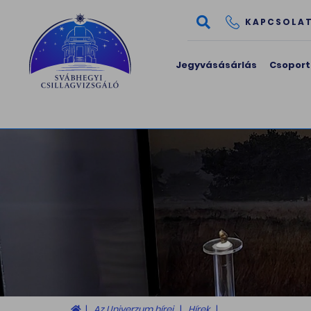
KAPCSOLA
Jegyvásásárlás
Csoport
Az Univerzum hírei
Hírek