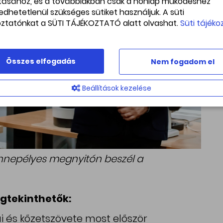
ításához, és a továbbiakban csak a honlap működéshez
edhetetlenül szükséges sütiket használjuk. A süti
oztatónkat a SÜTI TÁJÉKOZTATÓ alatt olvashat.
Süti tájéko
Összes elfogadás
Nem fogadom el
Beállítások kezelése
 ünnepélyes megnyitón beszél a
egtekinthetők:
i és kőzetszövete most először