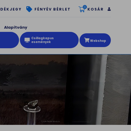
0
KOSÁR
DÉKJEGY
FÉNYÉV BÉRLET
Alapítvány
Csillagkapus
Webshop
események