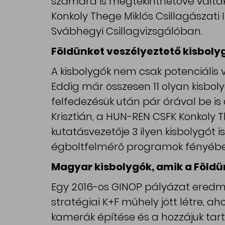
számára is megtekinthetővé váltak
Konkoly Thege Miklós Csillagászati
Svábhegyi Csillagvizsgálóban.
Földünket veszélyeztető kisboly
A kisbolygók nem csak potenciális v
Eddig már összesen 11 olyan kisboly
felfedezésük után pár órával be i
Krisztián, a HUN-REN CSFK Konkoly T
kutatásvezetője 3 ilyen kisbolygót 
égboltfelmérő programok fényében
Magyar kisbolygók, amik a Föld
Egy 2016-os GINOP pályázat eredm
stratégiai K+F műhely jött létre, aho
kamerák építése és a hozzájuk tart