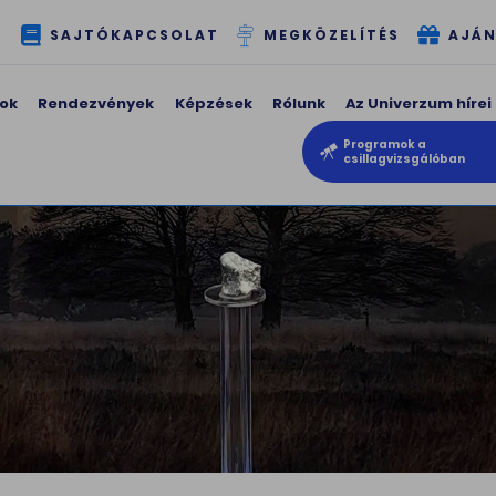
T
SAJTÓKAPCSOLAT
MEGKÖZELÍTÉS
AJÁN
ok
Rendezvények
Képzések
Rólunk
Az Univerzum hírei
Programok a
csillagvizsgálóban