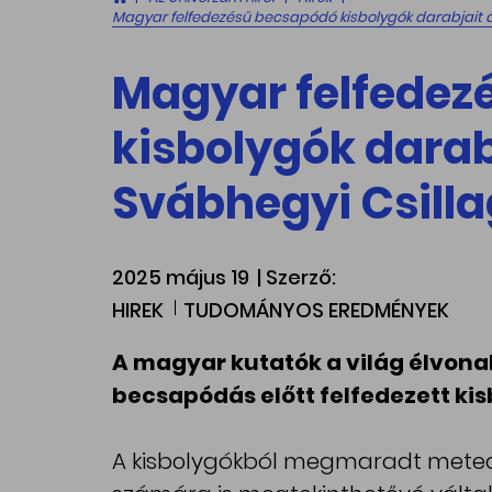
Magyar felfedezésű becsapódó kisbolygók darabjait ál
Magyar felfedez
kisbolygók darabj
Svábhegyi Csill
2025 május 19
| Szerző:
HIREK
TUDOMÁNYOS EREDMÉNYEK
A magyar kutatók a világ élvona
becsapódás előtt felfedezett ki
A kisbolygókból megmaradt meteo