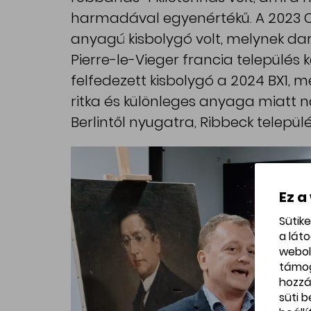
harmadával egyenértékű. A 2023 CX
anyagú kisbolygó volt, melynek dar
Pierre-le-Vieger francia település 
felfedezett kisbolygó a 2024 BX1, m
ritka és különleges anyaga miatt n
Berlintől nyugatra, Ribbeck települ
Ez a
Sütik
a lát
webol
támo
hozzá
süti 