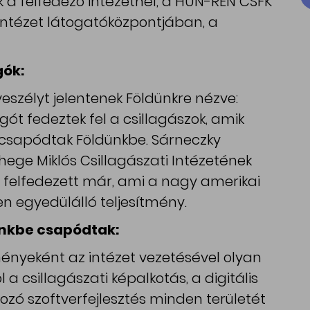
 a felfedező intézetnél, a HUN-REN CSFK
 Intézet látogatóközpontjában, a
gók:
eszélyt jelentenek Földünkre nézve:
gót fedeztek fel a csillagászok, amik
s csapódtak Földünkbe. Sárneczky
hege Miklós Csillagászati Intézetének
is felfedezett már, ami a nagy amerikai
 egyedülálló teljesítmény.
ünkbe csapódtak:
ényeként az intézet vezetésével olyan
l a csillagászati képalkotás, a digitális
ozó szoftverfejlesztés minden területét