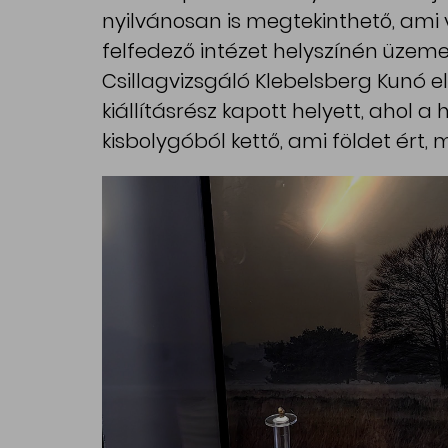
nyilvánosan is megtekinthető, ami 
felfedező intézet helyszínén üzem
Csillagvizsgáló Klebelsberg Kunó e
kiállításrész kapott helyett, aho
kisbolygóból kettő, ami földet ért, 