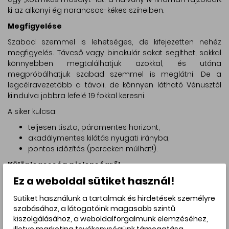
ki az alkonyi ég narancsos-kékes színeiben.
Megfigyelése
Szabad szemmel is lehetséges, de kifejezetten nehéz
megfigyelés. Távcső vagy binokulár sokat segíthet, sokkal
könnyebben megtalálhatjuk azokkal, és utána
megpróbálhatjuk szabad szemmel is meglátni. De a
legcélravezetőbb a távoli, de könnyen látható Vénusztól
kiindulva jobbra lefelé 19 fokkal keresni.
A siker kulcsa:
teljesen tiszta, páramentes horizont,
akadálymentes kilátás nyugati irányba,
pontos időzítés (perceken múlhat!).
Különlegesség a jelenségről
Ez a weboldal sütiket használ!
Az ilyen extrém vékony holdsarlók megfigyelése igazi
kihívás még tapasztalt amatőrcsillagászoknak is. A Hold
Sütiket használunk a tartalmak és hirdetések személyre
ilyenkor annyira közel van a Naphoz az égen, hogy csak
szabásához, a látogatóink magasabb szintű
rövid ideig és nagyon kedvező körülmények között látható.
kiszolgálásához, a weboldalforgalmunk elemzéséhez,
A „22 óra 52 perces” kor már önmagában is különlegessé