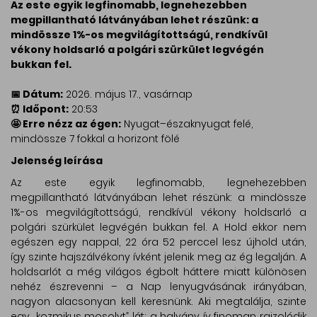
Az este egyik legfinomabb, legnehezebben
megpillantható látványában lehet részünk: a
mindössze 1%-os megvilágítottságú, rendkívül
vékony holdsarló a polgári szürkület legvégén
bukkan fel.
📅 Dátum:
2026. május 17., vasárnap
⏰ Időpont:
20:53
🤩 Erre nézz az égen:
Nyugat–északnyugat felé,
mindössze 7 fokkal a horizont fölé
Jelenség leírása
Az este egyik legfinomabb, legnehezebben
megpillantható látványában lehet részünk: a mindössze
1%-os megvilágítottságú, rendkívül vékony holdsarló a
polgári szürkület legvégén bukkan fel. A Hold ekkor nem
egészen egy nappal, 22 óra 52 perccel lesz újhold után,
így szinte hajszálvékony ívként jelenik meg az ég legalján. A
holdsarlót a még világos égbolt háttere miatt különösen
nehéz észrevenni – a Nap lenyugvásának irányában,
nagyon alacsonyan kell keresnünk. Aki megtalálja, szinte
egy „kozmikus mosolyt” lát: a halvány ív finoman rajzolódik