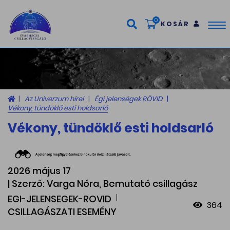
0
KOSÁR
Tog
nav
Az Univerzum hírei
Égi jelenségek RÖVID
Vékony, tündöklő esti holdsarló
Vékony, tündöklő esti holdsarló
2026 május 17
| Szerző: Varga Nóra, Bemutató csillagász
EGI-JELENSEGEK-ROVID
364
CSILLAGÁSZATI ESEMÉNY