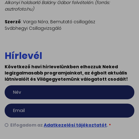
Alkonyi holdsarló Balány Gábor felvételén. (forrás:
asztrofoto.hu)
Szerző
: Varga Nóra, Bemutató csillagász
Svábhegyi Csillagvizsgáló
Hírlevél
Következő havi hírlevelünkben elhozzuk Neked
legizgalmasabb programjainkat, az égbolt aktuális
látnivalóit és Világegyetemünk válogatott csodáit!
Elfogadom az
Adatkezelési tájékoztatót
.
*