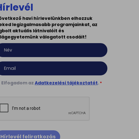
Hírlevél
övetkező havi hírlevelünkben elhozzuk
eked legizgalmasabb programjainkat, az
gbolt aktuális látnivalóit és
ilágegyetemünk válogatott csodáit!
Elfogadom az
Adatkezelési tájékoztatót
.
*
Hírlevél feliratkozás