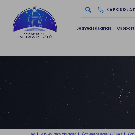
KAPCSOLA
Jegyvásásárlás
Csoport
Az Univerzum hírei
Égi jelenségek RÖVID
Égi