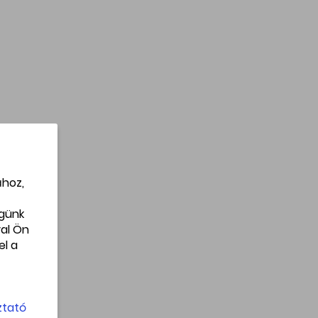
ához,
égünk
al Ön
el a
ztató