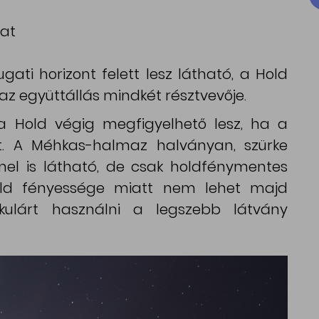
bat
gati horizont felett lesz látható, a Hold
 együttállás mindkét résztvevője.
a Hold végig megfigyelhető lesz, ha a
st. A Méhkas-halmaz halványan, szürke
el is látható, de csak holdfénymentes
ld fényessége miatt nem lehet majd
okulárt használni a legszebb látvány