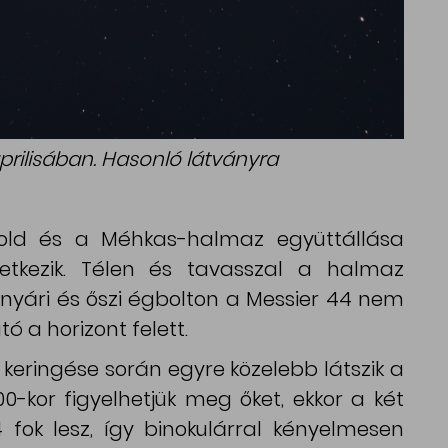
prilisában. Hasonló látványra
old és a Méhkas-halmaz együttállása
tkezik. Télen és tavasszal a halmaz
yári és őszi égbolton a Messier 44 nem
ó a horizont felett.
 keringése során egyre közelebb látszik a
-kor figyelhetjük meg őket, ekkor a két
 fok lesz, így binokulárral kényelmesen