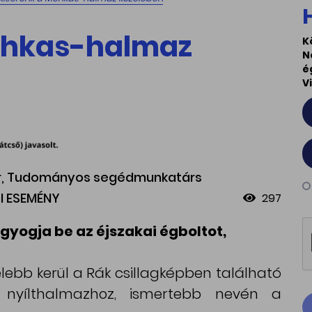
Méhkas-halmaz
K
N
é
V
bor, Tudományos segédmunkatárs
I ESEMÉNY
297
gyogja be az éjszakai égboltot,
lebb kerül a Rák csillagképben található
 nyílthalmazhoz, ismertebb nevén a