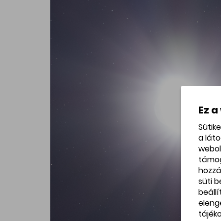
Ez a
Sütik
a lát
webol
támo
hozzá
süti 
beáll
eleng
tájék