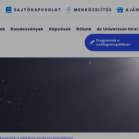
T
SAJTÓKAPCSOLAT
MEGKÖZELÍTÉS
AJÁN
ok
Rendezvények
Képzések
Rólunk
Az Univerzum hírei
Programok a
csillagvizsgálóban
 kisérőnk a Méhkas-halmaz közelében