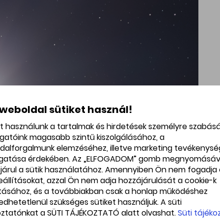
 weboldal sütiket használ!
et használunk a tartalmak és hirdetések személyre szabás
ogatóink magasabb szintű kiszolgálásához, a
dalforgalmunk elemzéséhez, illetve marketing tevékenys
gatása érdekében. Az „ELFOGADOM” gomb megnyomásáv
járul a sütik használatához. Amennyiben Ön nem fogadja 
beállításokat, azzal Ön nem adja hozzájárulását a cookie-k
ításához, és a továbbiakban csak a honlap működéshez
edhetetlenül szükséges sütiket használjuk. A süti
oztatónkat a SÜTI TÁJÉKOZTATÓ alatt olvashat.
Süti tájéko