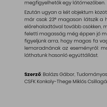
megfigyelhetők egy látómezőben.
Ezután ugyan a két objektum között
már csak 23° magasan látszik a h
előrehaladtával tovább csökken, m
feletti magasság még éppen jó meg
figyeljünk arra, hogy magas fa vagy
lemaradnának az eseményről: ma
láthatunk hasonló együttállást.
Szerző
: Balázs Gábor, Tudományo
CSFK Konkoly-Thege Miklós Csillagá