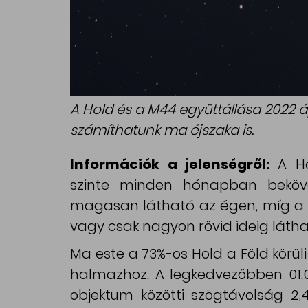
A Hold és a M44 együttállása 2022 á
számíthatunk ma éjszaka is.
Információk a jelenségről:
A H
szinte minden hónapban beköve
magasan látható az égen, míg a n
vagy csak nagyon rövid ideig láthat
Ma este a 73%-os Hold a Föld körüli
halmazhoz. A legkedvezőbben 01:00
objektum közötti szögtávolság 2,4