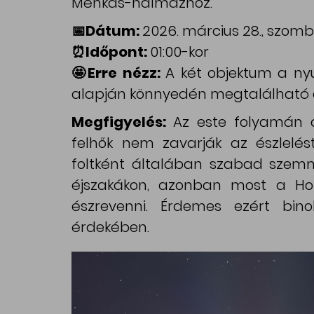
Méhkas-halmazhoz.
📅Dátum:
2026. március 28., szom
⏰Időpont:
01:00-kor
🤩Erre nézz:
A két objektum a nyu
alapján könnyedén megtalálható az
Megfigyelés:
Az este folyamán 
felhők nem zavarják az észlelé
foltként általában szabad szemm
éjszakákon, azonban most a Ho
észrevenni. Érdemes ezért bin
érdekében.