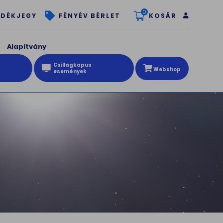
0
KOSÁR
DÉKJEGY
FÉNYÉV BÉRLET
Alapítvány
Csillagkapus
Webshop
események