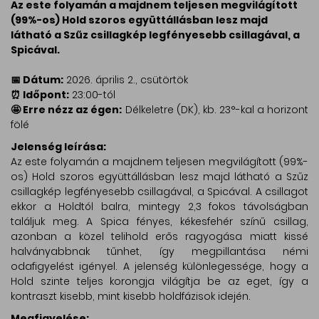
Az este folyamán a majdnem teljesen megvilágított
(99%-os) Hold szoros együttállásban lesz majd
látható a Szűz csillagkép legfényesebb csillagával, a
Spicával.
📅 Dátum:
2026. április 2., csütörtök
⏰ Időpont:
23:00-tól
🤩 Erre nézz az égen:
Délkeletre (DK), kb. 23°-kal a horizont
fölé
Jelenség leírása:
Az este folyamán a majdnem teljesen megvilágított (99%-
os) Hold szoros együttállásban lesz majd látható a Szűz
csillagkép legfényesebb csillagával, a Spicával. A csillagot
ekkor a Holdtól balra, mintegy 2,3 fokos távolságban
találjuk meg. A Spica fényes, kékesfehér színű csillag,
azonban a közel telihold erős ragyogása miatt kissé
halványabbnak tűnhet, így megpillantása némi
odafigyelést igényel. A jelenség különlegessége, hogy a
Hold szinte teljes korongja világítja be az eget, így a
kontraszt kisebb, mint kisebb holdfázisok idején.
Megfigyelése: