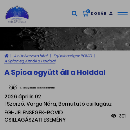
0
KOSÁR
Tog
nav
Az Univerzum hírei
Égi jelenségek RÖVID
A Spica együtt áll a Holddal
A Spica együtt áll a Holddal
2026 április 02
| Szerző: Varga Nóra, Bemutató csillagász
EGI-JELENSEGEK-ROVID
391
CSILLAGÁSZATI ESEMÉNY