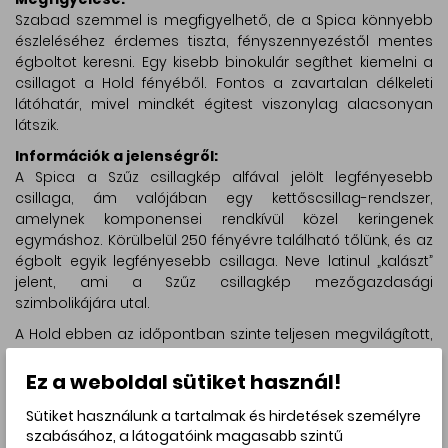
Szabad szemmel is megfigyelhető, de a Spica könnyebb
észleléséhez érdemes tiszta, fényszennyezéstől mentes
égboltot keresni. Egy kisebb binokulár segíthet kiemelni a
csillagot a Hold fényéből. Fontos a zavartalan délkeleti
látóhatár, mivel mindkét égitest viszonylag alacsonyan
látszik.
Információk a jelenségről:
A Spica a Szűz csillagkép alfával jelölt legfényesebb
csillaga, ám valójában egy kettőscsillag-rendszer,
amelynek komponensei rendkívül közel keringenek
egymáshoz. Körülbelül 250 fényévre található tőlünk, és az
égbolt egyik legfényesebb csillaga. Neve latinul „kalászt”
jelent, ami a Szűz csillagkép mezőgazdasági
szimbolikájára utal.
A Hold ebben az időpontban szinte teljesen megvilágított,
a teleholdhoz közeli fázisban van, ami azt jelenti, hogy a
Nap által megvilágított oldala szinte teljes egészében
Ez a weboldal sütiket használ!
felénk fordul. A teliholdhoz közeli állapot érdekessége,
Sütiket használunk a tartalmak és hirdetések személyre
hogy ilyenkor a Hold felszíni részletei kevésbé
szabásához, a látogatóink magasabb szintű
kontrasztosak, mert az árnyékok rövidek. Ugyanakkor a