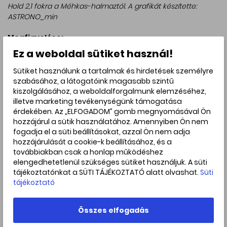
Hold 2,1 fokra a Méhkas-halmaztól. A grafikát készítette:
ASTRONO_min
Megfigyelése:
A Hold és a Praesepe párosát a közeli Hold fénye miatt
Ez a weboldal sütiket használ!
csak kézi látcsőben tudjuk figyelni, de így már a halmaz
halványabb csillagait is megpillanthatjuk. A csillagfedések
Sütiket használunk a tartalmak és hirdetések személyre
esetében is használjunk binokulárt vagy egy kis távcsövet,
szabásához, a látogatóink magasabb szintű
a két csillag fényessége 6,4 (fedése még binokulárral
kiszolgálásához, a weboldalforgalmunk elemzéséhez,
látható), illetve 8,7 magnitúdó (csak távcsővel
illetve marketing tevékenységünk támogatása
érdekében. Az „ELFOGADOM” gomb megnyomásával Ön
megfigyelhető), így szabad szemmel már nem látszanak,
hozzájárul a sütik használatához. Amennyiben Ön nem
és a Hold fénye is megnehezíti a megfigyelésüket. A
fogadja el a süti beállításokat, azzal Ön nem adja
jelenségeket nyugati irányban, 28-19 fok magasan, a
hozzájárulását a cookie-k beállításához, és a
látóhatárhoz egyre közelebb követhetjük végig. A jobb
továbbiakban csak a honlap működéshez
látványhoz fényszennyezéstől mentes helyet keressünk.
elengedhetetlenül szükséges sütiket használjuk. A süti
Információk a jelenségről:
tájékoztatónkat a SÜTI TÁJÉKOZTATÓ alatt olvashat.
Süti
A Rák csillagképben található Praesepe egy körülbelül 600
tájékoztató
millió éves csillaghalmaz, korával a nyílthalmazok között
idősnek számít, így a forró, kék óriáscsillagok mellett vörös
Összes elfogadás
óriások is találhatóak a tagok között. A benne található
csillagok egy molekulafelhőből jöttek létre, és laza