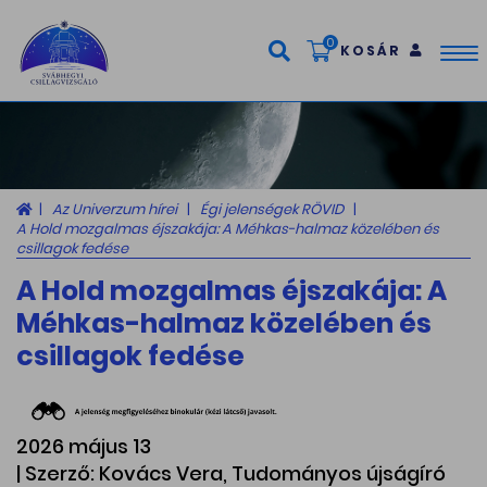
0
KOSÁR
Tog
nav
Az Univerzum hírei
Égi jelenségek RÖVID
A Hold mozgalmas éjszakája: A Méhkas-halmaz közelében és
csillagok fedése
A Hold mozgalmas éjszakája: A
Méhkas-halmaz közelében és
csillagok fedése
2026 május 13
| Szerző: Kovács Vera, Tudományos újságíró