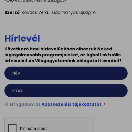
FORRÁS: https://www.nasa.gov/
Szerző
: Kovács Vera, Tudományos újságíró
Hírlevél
Következő havi hírlevelünkben elhozzuk Neked
legizgalmasabb programjainkat, az égbolt aktuális
látnivalóit és Világegyetemünk válogatott csodáit!
Elfogadom az
Adatkezelési tájékoztatót
.
*