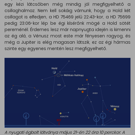
egy kézi látcsőben még mindig jól megfigyelhető a
csillaghalmaz. Nem kell sokáig várnunk, hogy a Hold két
csillagot is elfedjen, a HD 75469 jelű 22:43-kor, a HD 75699
pedig 23:06-kor lép be égi kísérőnk mögé a Hold sötét
pereménél. Érdemes lesz már napnyugta idején is kimenni
az ég alá, a Vénusz most este már fényesen ragyog, és
még a Jupiter is elég magasan látszik, ez az égi hármas
szinte egy egyenes mentén lesz megfigyelhető.
A nyugati égbolt látványa május 21-én 22 óra 10 perckor. A