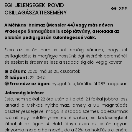
EGI-JELENSEGEK-ROVID
366
CSILLAGÁSZATI ESEMÉNY
A Méhkas-halmaz (Messier 44) vagy más néven
Praesepe önmagában is szép látvány, a Holddal az
oldalán pedig igazán különlegessé válik.
Ezen az estén nem is kell sokáig várnunk, hogy két
csillagfedést is megfigyelhessünk égi kísérőnk pereménél,
és ezeket is érdemes lesz a szabad ég alól végig követni.
📅 Dátum:
2026. május 21., csütörtök
⏰ Időpont:
22:10-től
🤩 Erre nézz az égen:
nyugat felé, körülbelül 28° magasan
Jelenség leírása:
Este, nem sokkal 22 óra után a Holdtól 2,1 fokkal jobbra lesz
látható a Méhkas-nyílthalmaz, amely a 3,5 magnitúdós
összfényességével maga is szabad szemes objektumnak
számít egy holdfénymentes éjszakán, kis ködösségként
láthatjuk az égen. A Hold fénye ezen az estén ugyan
elnyomja majd a halmazét, de a 32%-os holdfázis ellenére