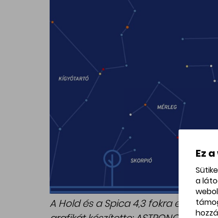
Ez a
Sütik
a lát
webol
támo
A Hold és a Spica 4,3 fokra egymástó
hozzá
grafikát készítette: ASTRONO_min