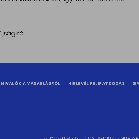
újságíró
NIVALÓK A VÁSÁRLÁSRÓL
HÍRLEVÉL FELIRATKOZÁS
GY
COPYRIGHT © 2021 - 2026 SVÁBHEGYI CSILLAGVI