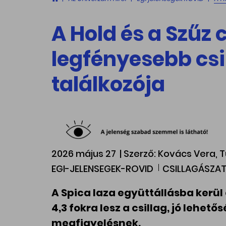
A Hold és a Szűz 
legfényesebb cs
találkozója
2026 május 27
| Szerző: Kovács Vera,
EGI-JELENSEGEK-ROVID
CSILLAGÁSZAT
A Spica laza együttállásba kerül 
4,3 fokra lesz a csillag, jó lehe
megfigyelésnek.