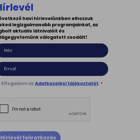
Hírlevél
övetkező havi hírlevelünkben elhozzuk
eked legizgalmasabb programjainkat, az
gbolt aktuális látnivalóit és
ilágegyetemünk válogatott csodáit!
Elfogadom az
Adatkezelési tájékoztatót
.
*
Hírlevél feliratkozás