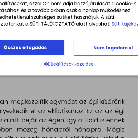
beállításokat, azzal Ön nem adja hozzájárulását a cookie-k
ításához, és a továbbiakban csak a honlap működéshez
edhetetlenül szükséges sütiket használjuk. A süti
oztatónkat a SÜTI TÁJÉKOZTATÓ alatt olvashat.
Süti tájéko
 érdemes megfigyelni a találkozót, ha
szleljünk, déli irányban tereptárgyaktól
horizont fölött 27 fokkal lesz az égen, a
Összes elfogadás
Nem fogadom el
ntebb találjuk. Az este folyamán a Hold
hegyvonulatokat és a terminátor vonala
Beállítások kezelése
nokulárral vagy távcsővel is érdemes
n megközelítik egymást az égi kísérőnk
elyezkedik el az ekliptikához. Ez az az égi
 alatt bejár az égen, így a Hold is ennek
elében mozog hónapról hónapra. Mégis