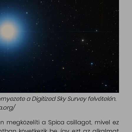
rnyezete a Digitized Sky Survey felvételén.
.org/
megközelíti a Spica csillagot, mivel ez
ntban következik be, így ezt az alkalmat