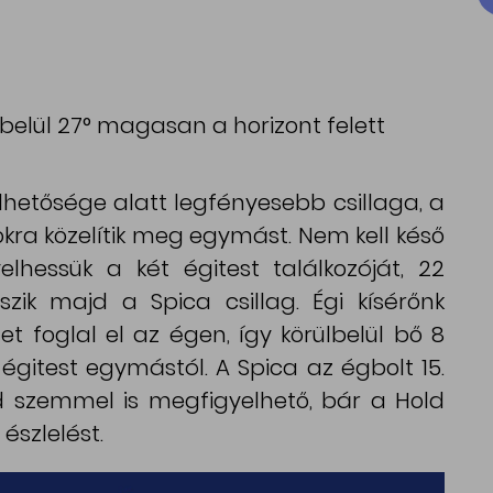
ülbelül 27° magasan a horizont felett
lhetősége alatt legfényesebb csillaga, a
okra közelítik meg egymást. Nem kell késő
lhessük a két égitest találkozóját, 22
szik majd a Spica csillag. Égi kísérőnk
et foglal el az égen, így körülbelül bő 8
égitest egymástól. A Spica az égbolt 15.
d szemmel is megfigyelhető, bár a Hold
 észlelést.