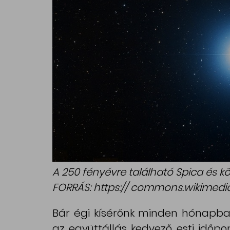
A 250 fényévre található Spica és kö
FORRÁS: https:// commons.wikimedia
Bár égi kísérőnk minden hónapban 
az együttállás kedvező esti időpo