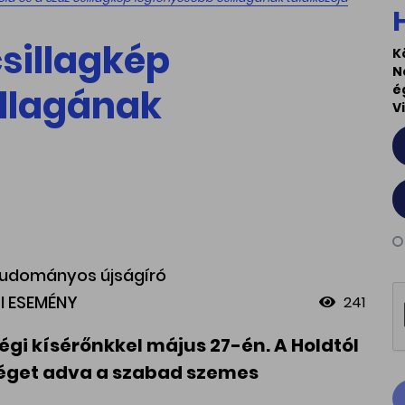
csillagkép
K
N
illagának
é
V
 Tudományos újságíró
I ESEMÉNY
241
égi kísérőnkkel május 27-én. A Holdtól
tőséget adva a szabad szemes