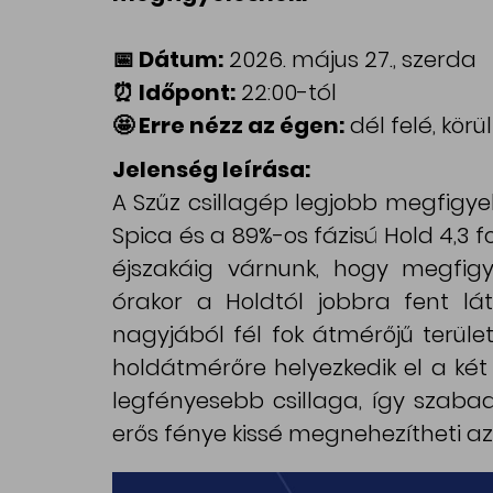
📅 Dátum:
2026. május 27., szerda
⏰ Időpont:
22:00-tól
🤩 Erre nézz az égen:
dél felé, kör
Jelenség leírása:
A Szűz csillagép legjobb megfigye
Spica és a 89%-os fázisú Hold 4,3 f
éjszakáig várnunk, hogy megfigye
órakor a Holdtól jobbra fent lát
nagyjából fél fok átmérőjű terület
holdátmérőre helyezkedik el a két 
legfényesebb csillaga, így szaba
erős fénye kissé megnehezítheti az