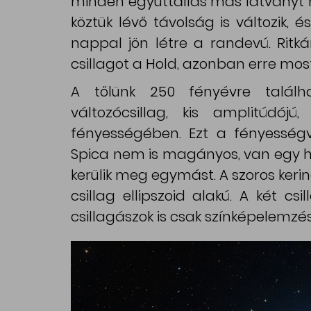
minden együttállás más látványt n
köztük lévő távolság is változik, 
nappal jön létre a randevú. Ritká
csillagot a Hold, azonban erre mos
A tőlünk 250 fényévre talál
változócsillag, kis amplitúdój
fényességében. Ezt a fényességvá
Spica nem is magányos, van egy ha
kerülik meg egymást. A szoros kerin
csillag ellipszoid alakú. A két cs
csillagászok is csak színképelemzés