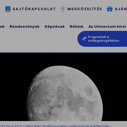
T
SAJTÓKAPCSOLAT
MEGKÖZELÍTÉS
AJÁN
ok
Rendezvények
Képzések
Rólunk
Az Univerzum hírei
Programok a
csillagvizsgálóban
old és a Szűz csillagkép legfényesebb csillagának találkozója