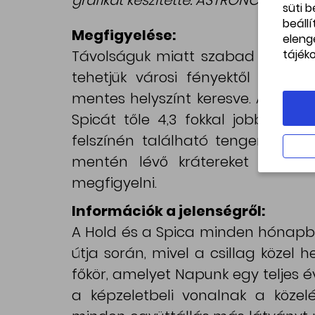
süti 
beáll
Megfigyelése:
eleng
tájék
Távolságuk miatt szabad szemmel
tehetjük városi fényektől távol é
mentes helyszínt keresve. A Hold a 
Spicát tőle 4,3 fokkal jobbra fe
felszínén található tengereket, 
mentén lévő krátereket egy bi
megfigyelni.
Információk a jelenségről:
A Hold és a Spica minden hónapba
útja során, mivel a csillag közel h
főkör, amelyet Napunk egy teljes év
a képzeletbeli vonalnak a köz