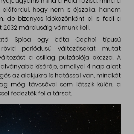
yújt, ugyanis mind a Hold fázisa, mind a
és előfordul, hogy nem is éjszaka, hanem
n, de bizonyos időközönként el is fedi a
t 2032 márciusáig várnunk kell.
ható Spica egy béta Cephei típusú
ú, rövid periódusú változásokat mutat
ltozást a csillag pulzációja okozza. A
lványabb kísérője, amellyel 4 nap alatt
gés az alakjukra is hatással van, mindkét
illag még távcsővel sem látszik külön, a
sel fedezték fel a társat.