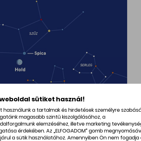
 weboldal sütiket használ!
et használunk a tartalmak és hirdetések személyre szabás
ogatóink magasabb szintű kiszolgálásához, a
dalforgalmunk elemzéséhez, illetve marketing tevékenys
gatása érdekében. Az „ELFOGADOM” gomb megnyomásáv
l a déli égbolton május 27-én 22:00-kor. A
járul a sütik használatához. Amennyiben Ön nem fogadja 