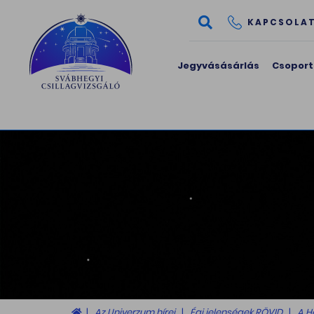
KAPCSOLA
Jegyvásásárlás
Csoport
Az Univerzum hírei
Égi jelenségek RÖVID
A H