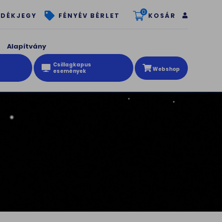
0
KOSÁR
DÉKJEGY
FÉNYÉV BÉRLET
Alapítvány
Csillagkapus
Webshop
események