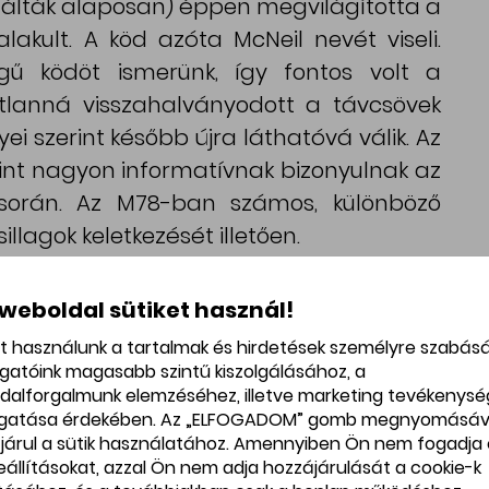
gálták alaposan) éppen megvilágította a
alakult. A köd azóta McNeil nevét viseli.
gű ködöt ismerünk, így fontos volt a
atlanná visszahalványodott a távcsövek
i szerint később újra láthatóvá válik. Az
int nagyon informatívnak bizonyulnak az
a során. Az M78-ban számos, különböző
llagok keletkezését illetően.
 weboldal sütiket használ!
et használunk a tartalmak és hirdetések személyre szabás
ogatóink magasabb szintű kiszolgálásához, a
dalforgalmunk elemzéséhez, illetve marketing tevékenys
gatása érdekében. Az „ELFOGADOM” gomb megnyomásáv
járul a sütik használatához. Amennyiben Ön nem fogadja 
beállításokat, azzal Ön nem adja hozzájárulását a cookie-k