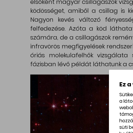
elsőként magyar csillagászok vizs
ködösséget, amiből a csillag is ki
Nagyon kevés változó fényessé
felfedezése. Azóta a köd láthat
számára, de a csillagászok reménye
infravörös megfigyelések rendszer
óriás molekulafelhők vizsgálat
fázisban lévő példát láthatunk a csi
Ez a
Sütik
a lát
webol
támo
hozzá
süti 