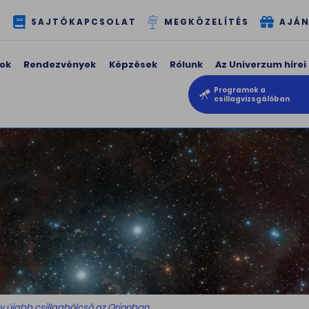
T
SAJTÓKAPCSOLAT
MEGKÖZELÍTÉS
AJÁN
ok
Rendezvények
Képzések
Rólunk
Az Univerzum hírei
Programok a
csillagvizsgálóban
gy újabb csillagbölcső az Orionban