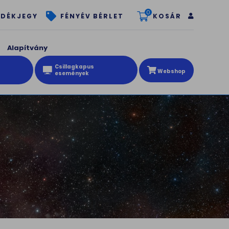
0
KOSÁR
DÉKJEGY
FÉNYÉV BÉRLET
Alapítvány
Csillagkapus
Webshop
események