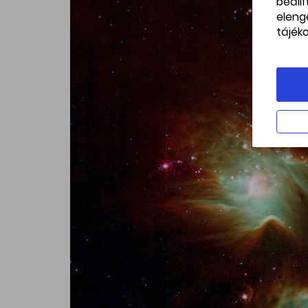
beáll
eleng
tájék