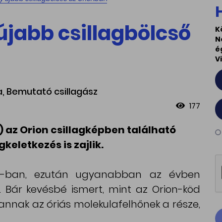
újabb csillagbölcső
K
N
é
V
a, Bemutató csillagász
177
8) az Orion csillagképben található
gkeletkezés is zajlik.
80-ban, ezután ugyanabban az évben
. Bár kevésbé ismert, mint az Orion-köd
annak az óriás molekulafelhőnek a része,