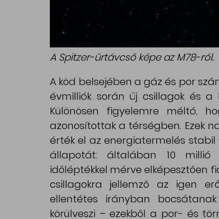
A Spitzer-űrtávcső képe az M78-ról.
A köd belsejében a gáz és por szá
évmilliók során új csillagok és a 
Különösen figyelemre méltó, ho
azonosítottak a térségben. Ezek n
érték el az energiatermelés stabil 
állapotát: általában 10 millió
időléptékkel mérve elképesztően fia
csillagokra jellemző az igen erő
ellentétes irányban bocsátanak 
körülveszi – ezekből a por- és tö