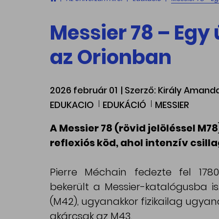
Messier 78 – Egy 
az Orionban
2026 február 01
| Szerző: Király Amand
EDUKACIO
EDUKÁCIÓ
MESSIER
A Messier 78 (rövid jelöléssel M7
reflexiós köd, ahol intenzív csilla
Pierre Méchain fedezte fel 17
bekerült a Messier-katalógusba is
(M42), ugyanakkor fizikailag ugyan
akárcsak az M43.