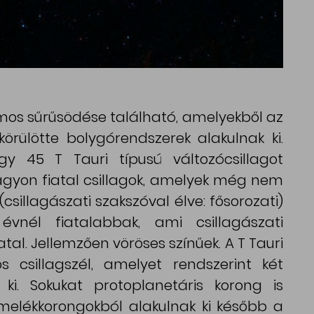
mos sűrűsödése található, amelyekből az
körülötte bolygórendszerek alakulnak ki.
gy 45 T Tauri típusú változócsillagot
agyon fiatal csillagok, amelyek még nem
(csillagászati szakszóval élve: fősorozati)
 évnél fiatalabbak, ami csillagászati
tal. Jellemzően vöröses színűek. A T Tauri
s csillagszél, amelyet rendszerint két
ki. Sokukat protoplanetáris korong is
rmelékkorongokból alakulnak ki később a