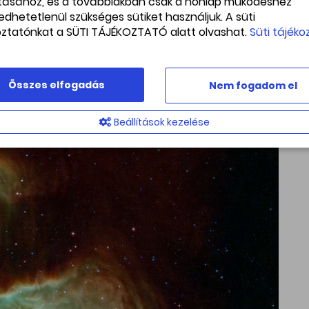
ításához, és a továbbiakban csak a honlap működéshez
edhetetlenül szükséges sütiket használjuk. A süti
oztatónkat a SÜTI TÁJÉKOZTATÓ alatt olvashat.
Süti tájéko
Összes elfogadás
Nem fogadom el
Beállítások kezelése