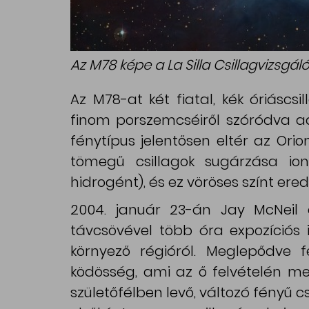
Az M78 képe a La Silla Csillagvizsgál
Az M78-at két fiatal, kék óriáscs
finom porszemcséiről szóródva ad
fénytípus jelentősen eltér az Ori
tömegű csillagok sugárzása io
hidrogént), és ez vöröses színt er
2004. január 23-án Jay McNeil
távcsövével több óra expozíciós i
környező régióról. Meglepődve 
ködösség, ami az ő felvételén m
születőfélben levő, változó fényű c