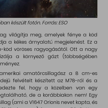
óban készült fotón. Forrás: ESO
illag világítja meg, amelyek fénye a köd
ja a kékes árnyalatú megjelenést. Ez a
on-köd vöröses ragyogásától. Ott a nagy
nizálja a környező gázt (többségében
edményez.
 amerikai amatőrcsillagász a 8 cm-es
dejű felvételt készített az M78-ról és a
fedezte fel, hogy a közelben van egy
egtalálható, de a korábbiakon nem! Egy
sillag (ami a V1647 Orionis nevet kapta, és