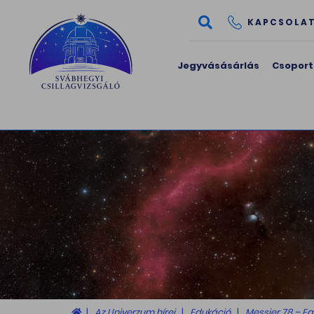
KAPCSOLA
Jegyvásásárlás
Csoport
Az Univerzum hírei
Edukáció
Messier 78 – E