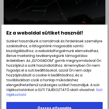
Ez a weboldal sütiket használ!
Sütiket használunk a tartalmak és hirdetések személyre
szabásához, a látogatóink magasabb szintű
Megjegyzendő, hogy ezen az estén egy másik bolygó is a
kiszolgálásához, a weboldalforgalmunk elemzéséhez,
Vízöntő csillagképben tartózkodik majd, a Vénuszhoz
illetve marketing tevékenységünk támogatása
viszonylag közel, mégpedig a Szaturnusz. A Naprendszer
érdekében. Az „ELFOGADOM” gomb megnyomásával Ön
hatodik bolygója a kis távcsővel is remekül látható
hozzájárul a sütik használatához. Amennyiben Ön nem
gyűrűrendszere miatt örök kedvenc, így ezen az estén
fogadja el a süti beállításokat, azzal Ön nem adja
sem érdemes kihagyni a megfigyelését.
hozzájárulását a cookie-k beállításához, és a
továbbiakban csak a honlap működéshez
Az együttállás másik főszereplője, a 3,8 magnitúdós
elengedhetetlenül szükséges sütiket használjuk. A süti
lambda Aqr 9,7'-es távolságban balra lentebb látszik
tájékoztatónkat a SÜTI TÁJÉKOZTATÓ alatt olvashat.
Süti
majd a Vénusztól, így azt sem kell majd túlságosan sokáig
tájékoztató
keresgélnünk. Szabad szemmel a nagy
fényességkülönbség miatt nem fog látszani az együttállás
(mint ahogy a Jupiter holdjait sem látjuk szabad
Összes elfogadás