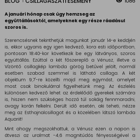
BLOG
CSILLAGÁSZATI ESEMÉNY
1086
A januári hónap csak úgy hemzseg az
együttállásoktól, amelyeknek egy része ráadásul
szoros is.
Szerencsésnek tekinthetjük magunkat január 14-e keddjén
is, ekkor ugyanis egy igen kedvező, kora esti időpontban,
pontosan 18:40-kor következik be egy látványos, szoros
együttállás. Ezúttal a két főszereplő a Vénusz, illetve a
Vízöntő csillagkép lambda görög betűvel jelölt, normál
esetben szabad szemmel is látható csillaga. A két
objektum 9,7'-re közelíti majd meg egymást, amelyet
most csak binokulárral figyelhetünk meg. Az észlelés
különösen kedvező lehet az érdeklődő gyerekek számára
is, hiszen nem szükséges hozzá túl sokáig fennmaradni,
avagy korán felkelni. Derült idő esetén, aki teheti, nézze
meg az Esthajnalcsillagot és a közelében látszó lambda
Aquariit!
Mint ahogy megszokhattuk, a Vénusz ezen a napon is
átveszi az uralmat -4,6 magnitúdós fényességével a