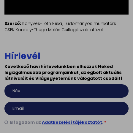
Szerző:
Könyves-Tóth Réka, Tudományos munkatárs
CSFK Konkoly-Thege Miklós Csillagászati Intézet
Hírlevél
Következő havi hírlevelünkben elhozzuk Neked
legizgalmasabb programjainkat, az égbolt aktuális
látnivalóit és Világegyetemünk válogatott csodáit!
Elfogadom az
Adatkezelési tájékoztatót
.
*