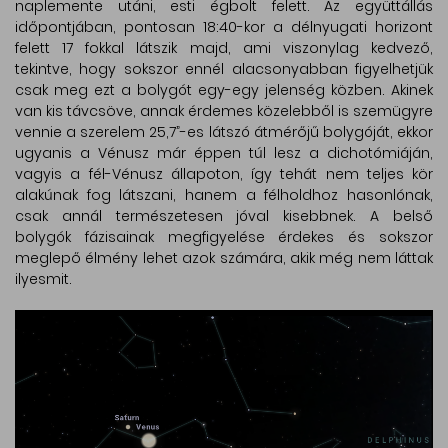
naplemente utáni, esti égbolt felett. Az együttállás
időpontjában, pontosan 18:40-kor a délnyugati horizont
felett 17 fokkal látszik majd, ami viszonylag kedvező,
tekintve, hogy sokszor ennél alacsonyabban figyelhetjük
csak meg ezt a bolygót egy-egy jelenség közben. Akinek
van kis távcsöve, annak érdemes közelebből is szemügyre
vennie a szerelem 25,7”-es látszó átmérőjű bolygóját, ekkor
ugyanis a Vénusz már éppen túl lesz a dichotómiáján,
vagyis a fél-Vénusz állapoton, így tehát nem teljes kör
alakúnak fog látszani, hanem a félholdhoz hasonlónak,
csak annál természetesen jóval kisebbnek. A belső
bolygók fázisainak megfigyelése érdekes és sokszor
meglepő élmény lehet azok számára, akik még nem láttak
ilyesmit.