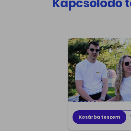
Kapcsolódó 
Hímzett póló -
Superstar - M
Star you are! Egyedi tervezés
magas minőség! Támogas
tudományt, viseld magado
büszkén a Svábhegyi
Csillagvizsgáló 'Superstar'
modelljét!
8 000 Ft
Kosárba teszem