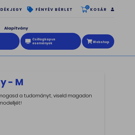
0
KOSÁR
DÉKJEGY
FÉNYÉV BÉRLET
Alapítvány
Csillagkapus
Webshop
események
ay - M
 Támogasd a tudományt, viseld magadon
modelljét!