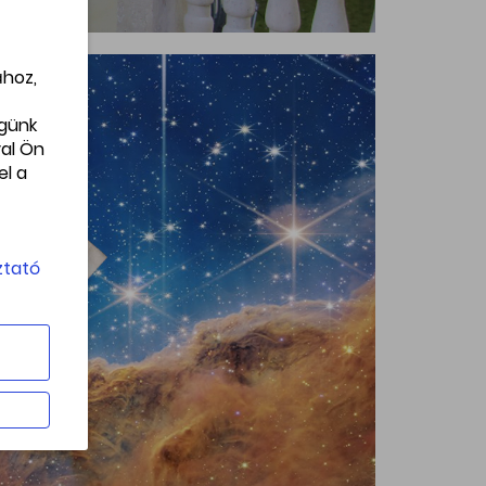
ához,
égünk
al Ön
el a
ztató