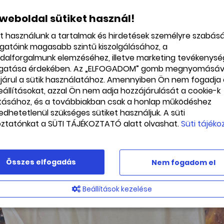
 weboldal sütiket használ!
et használunk a tartalmak és hirdetések személyre szabás
ogatóink magasabb szintű kiszolgálásához, a
dalforgalmunk elemzéséhez, illetve marketing tevékenys
gatása érdekében. Az „ELFOGADOM” gomb megnyomásáv
járul a sütik használatához. Amennyiben Ön nem fogadja 
beállításokat, azzal Ön nem adja hozzájárulását a cookie-k
ításához, és a továbbiakban csak a honlap működéshez
edhetetlenül szükséges sütiket használjuk. A süti
oztatónkat a SÜTI TÁJÉKOZTATÓ alatt olvashat.
Süti tájéko
Összes elfogadás
Nem fogadom el
Beállítások kezelése