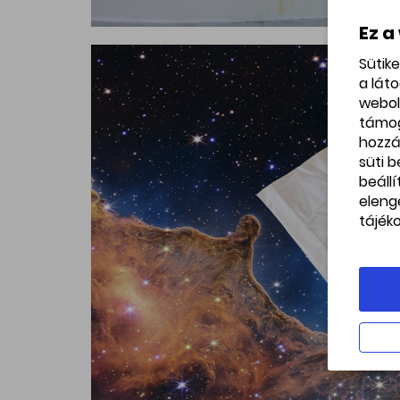
Ez a
Sütik
a lát
webol
támo
hozzá
süti 
beáll
eleng
tájék