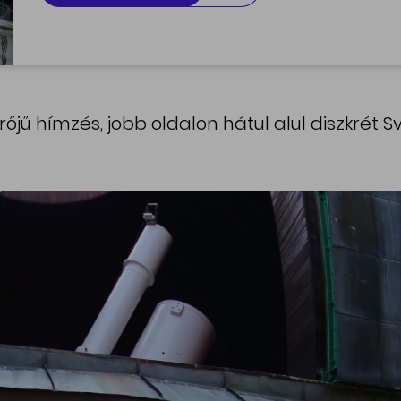
érőjű hímzés, jobb oldalon hátul alul diszkrét