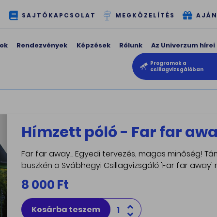
T
SAJTÓKAPCSOLAT
MEGKÖZELÍTÉS
AJÁN
ok
Rendezvények
Képzések
Rólunk
Az Univerzum hírei
Programok a
csillagvizsgálóban
Hímzett póló - Far far aw
Far far away... Egyedi tervezés, magas minőség!
büszkén a Svábhegyi Csillagvizsgáló 'Far far away' 
8 000 Ft
Kosárba teszem