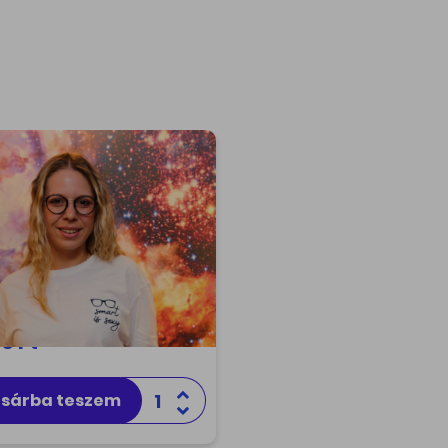
ett póló - Smart is
 - S
is sexy! Egyedi tervezés,
s minőség! Támogasd a
ányt, viseld magadon
én a Svábhegyi
gvizsgáló 'Smart is sexy'
ljét!
0 Ft
sárba teszem