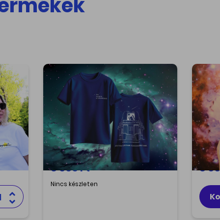
termékek
Budapest kupolás póló
Hímz
- XXL
sexy
,
Budapest kupolás póló Egyedi
Smart 
d a
tervezés, magas minőség!
maga
n
Támogasd a tudományt, viseld
tudom
magadon büszkén a Svábhegyi
büszk
Csillagvizsgáló legújabb
Csilla
modelljét!
model
8 000 Ft
8 00
Nincs készleten
Ko