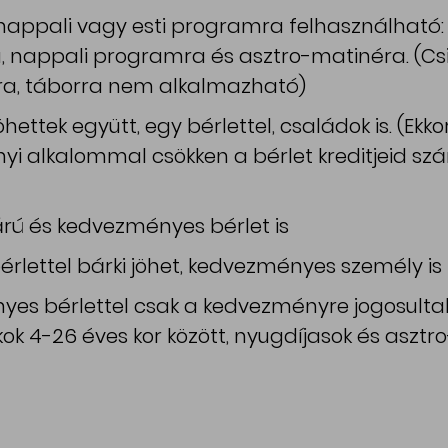
nappali vagy esti programra felhasználható: 
 nappali programra és asztro-matinéra. (Csi
a, táborra nem alkalmazható)
öhettek együtt, egy bérlettel, családok is. (Ekk
i alkalommal csökken a bérlet kreditjeid s
árú és kedvezményes bérlet is
bérlettel bárki jöhet, kedvezményes személy is
es bérlettel csak a kedvezményre jogosulta
kok 4-26 éves kor között, nyugdíjasok és aszt