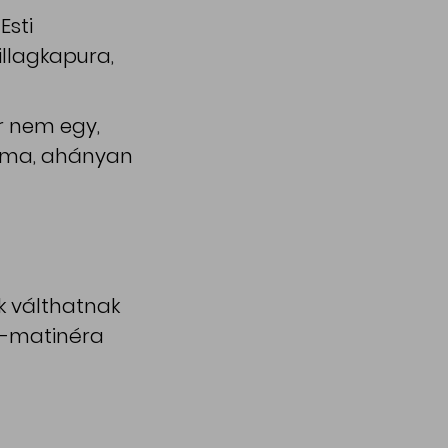
Esti
llagkapura,
or nem egy,
záma, ahányan
k válthatnak
ro-matinéra