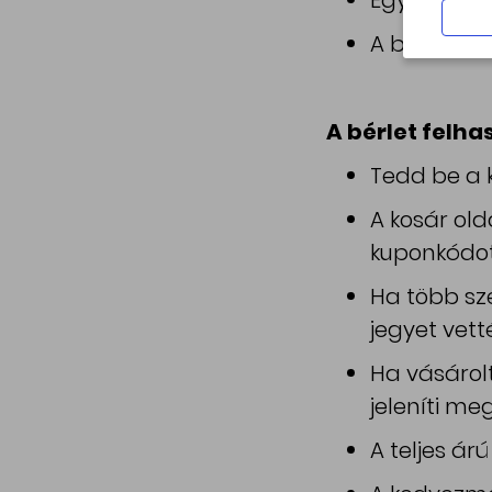
Egy kóddal 
A bérlet a 
A bérlet felha
Tedd be a 
A kosár old
kuponkódot
Ha több sze
jegyet vetté
Ha vásárolt
jeleníti meg
A teljes ár