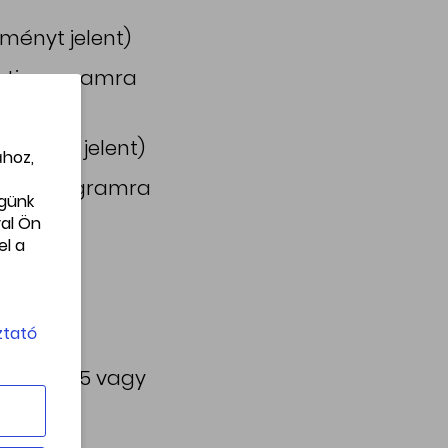
zményt jelent)
esti programra
ezményt jelent)
ához,
 esti programra
égünk
al Ön
el a
ztató
i, amin 5 vagy