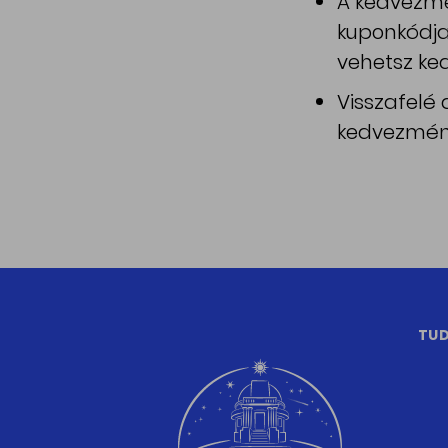
A kedvezmé
kuponkódjai
vehetsz ke
Visszafelé
kedvezmény
TUD