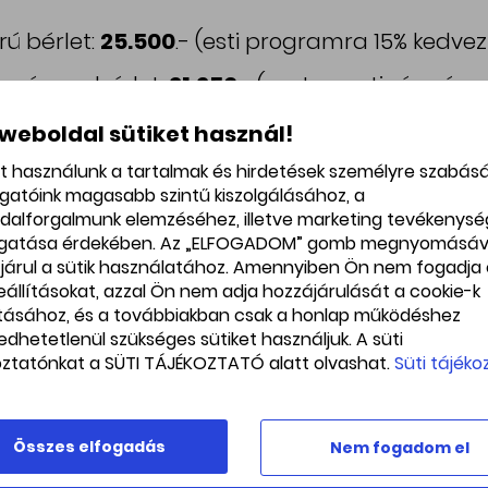
rú bérlet:
25.500
.- (esti programra 15% kedve
zményes bérlet:
21.250
.- (asztromatinéra és 
t jelent)
 weboldal sütiket használ!
árú bérlet:
48.000
.- (esti programra 20% kedv
et használunk a tartalmak és hirdetések személyre szabás
ogatóink magasabb szintű kiszolgálásához, a
ezményes bérlet:
40.000
.- (asztromatinéra és
dalforgalmunk elemzéséhez, illetve marketing tevékenys
t jelent)
gatása érdekében. Az „ELFOGADOM” gomb megnyomásáv
járul a sütik használatához. Amennyiben Ön nem fogadja 
beállításokat, azzal Ön nem adja hozzájárulását a cookie-k
ításához, és a továbbiakban csak a honlap működéshez
ásárlása:
edhetetlenül szükséges sütiket használjuk. A süti
oztatónkat a SÜTI TÁJÉKOZTATÓ alatt olvashat.
Süti tájéko
eg a bérletet fentebb.
 e-mailben, pdf formátumban fogod megkapn
gyszer felhasználható kód található.
Összes elfogadás
Nem fogadom el