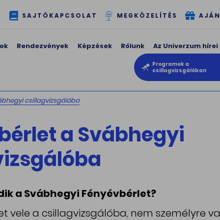
T
SAJTÓKAPCSOLAT
MEGKÖZELÍTÉS
AJÁN
ok
Rendezvények
Képzések
Rólunk
Az Univerzum hírei
Programok a
csillagvizsgálóban
ábhegyi csillagvizsgálóba
bérlet a Svábhegyi
vizsgálóba
ik a Svábhegyi Fényévbérlet?
et vele a csillagvizsgálóba, nem személyre va