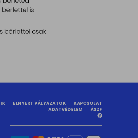
ú bérleted
bérlettel is
 bérlettel csak
IK
ELNYERT PÁLYÁZATOK
KAPCSOLAT
ADATVÉDELEM
ÁSZF