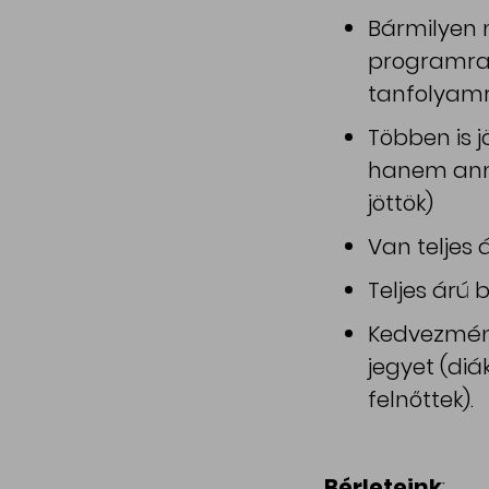
Bármilyen 
programra,
tanfolyamr
Többen is j
hanem anny
jöttök)
Van teljes 
Teljes árú 
Kedvezmény
jegyet (diá
felnőttek).
Bérleteink
: