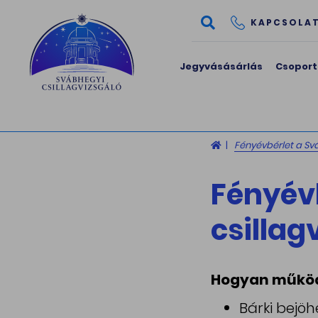
KAPCSOLA
Jegyvásásárlás
Csoport
Fényévbérlet a Sv
Fényév
csillag
Hogyan működ
Bárki bejöh