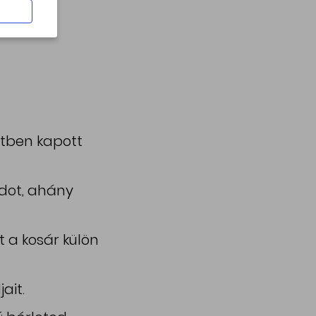
lóba.
etben kapott
ódot, ahány
t a kosár külön
ait.