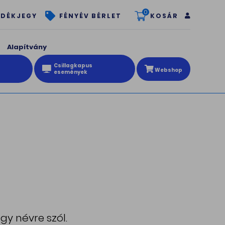
0
KOSÁR
DÉKJEGY
FÉNYÉV BÉRLET
Alapítvány
Csillagkapus
Webshop
események
gy névre szól.