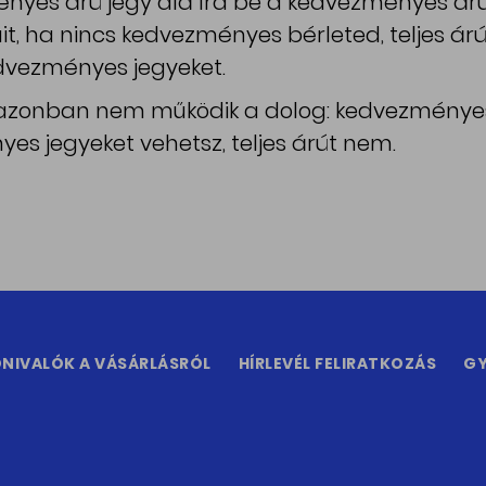
nyes árú jegy alá írd be a kedvezményes ár
t, ha nincs kedvezményes bérleted, teljes árú 
dvezményes jegyeket.
 azonban nem működik a dolog: kedvezményes
es jegyeket vehetsz, teljes árút nem.
NIVALÓK A VÁSÁRLÁSRÓL
HÍRLEVÉL FELIRATKOZÁS
GY