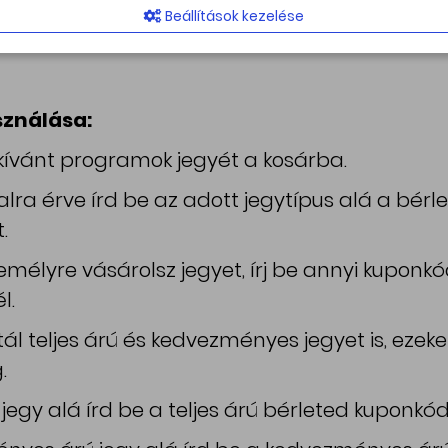
1 személynek vehetsz belépőt a csillagvizsgá
Beállítások kezelése
vásárlás napjától kezdve 365 napig érvényes.
sználása:
kívánt programok jegyét a kosárba.
alra érve írd be az adott jegytípus alá a bérl
.
mélyre vásárolsz jegyet, írj be annyi kuponk
l.
ál teljes árú és kedvezményes jegyet is, ezeke
.
ú jegy alá írd be a teljes árú bérleted kuponkódj