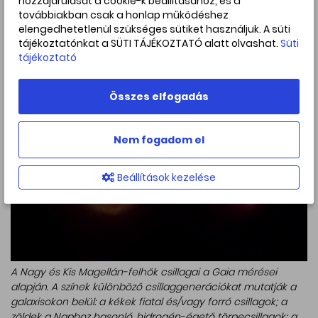
hozzájárulását a cookie-k beállításához, és a
Sőt, a két felhőt összekötő híd csillagairól is ki lehetett
továbbiakban csak a honlap működéshez
mutatni, hogy a Kis Magellán-felhő felől áramlanak át a
elengedhetetlenül szükséges sütiket használjuk. A süti
Nagyra. Ezek az új Gaia adatok is bőséges munkával
tájékoztatónkat a SÜTI TÁJÉKOZTATÓ alatt olvashat.
Süti
szolgáltatnak most a galaxisokat számítógépekkel
tájékoztató
felépítő, elméleti modelleket készítő csillagászoknak.
Összes elfogadás
Nem fogadom el
Beállítások kezelése
A Nagy és Kis Magellán-felhők csillagai a Gaia mérései
alapján. A színek különböző csillaggenerációkat mutatják a
galaxisokon belül: a kékek fiatal és/vagy forró csillagok; a
zöldek a Naphoz hasonló, hidrogén-égető törpecsillagok; a