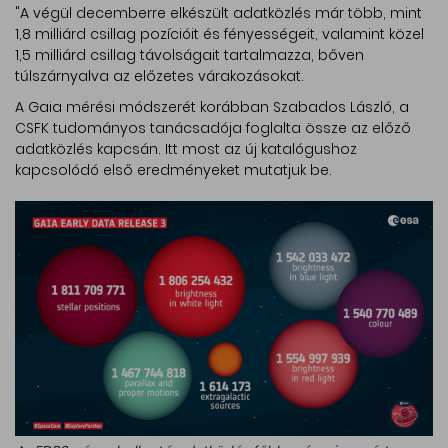
"A végül decemberre elkészült adatközlés már több, mint
1,8 milliárd csillag pozícióit és fényességeit, valamint közel
1,5 milliárd csillag távolságait tartalmazza, bőven
túlszárnyalva az előzetes várakozásokat.
A Gaia mérési módszerét korábban Szabados László, a
CSFK tudományos tanácsadója foglalta össze az előző
adatközlés kapcsán. Itt most az új katalógushoz
kapcsolódó első eredményeket mutatjuk be.