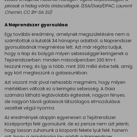
pirosak a hideg vörös óriáscsillagok. (ESA/Gaia/DPAC, Laurent
Chemin, CC BY-SA 3.0)
A Naprendszer gyorsulása
Egy további eredmény, amelynek megszületésére nem is
számítottak a kutatók 34 hónapnyi adatból, a Naprendszer
gyorsulásának megmérése lett. Azt már régóta tudjuk,
hogy a Nap és bolygói milyen sebességgel keringenek a
Tejúrendszerben: minden másodpercben 230 km-t
teszünk meg, és így is több, mint 200 millió évbe telik, amíg
egy kört megteszünk a galaxisunkban.
Azt viszont már jóval nehezebb megmérni, hogy milyen
mértékben változik ez a keringési sebesség. A Gaia
számára látható legtávolabbi égitestek, nagyon fényes,
de nagyon távoli galaxisok látszólagos elmozdulásai
vezettek végül nyomra.
Az eredmények alapján egyenesen a Tejútrendszer
középpontja felé gyorsulunk, de ez persze nem azt jelenti,
hogy lassan zuhanunk a központi fekete lyuk felé, hanem
azt, hogy a gravitációja így görbíti a Naprendszer