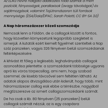
Az EDR3 névre hallgató adatközlés főbb számai: a mért
pozíciók, fényességek, parallaxisok (avagy távolságok) és
sajátmozgások, valamint Tejútrendszeren túli források
mennyisége. (ESA/Gaia/DPAC, Sarah Poletti, CC BY-SA 3.0)
A Nap háromszázezer közeli szomszédja
Nemcsak lenn a Földön, de a csillagok között is fontos,
hogy közvetlen környezetünk legapróbb szegleteit is
ismerjük. A kutatók ezért kiemelt figyelmet szenteltek a Nap
száz parszeken, vagyis 326 fényéven belüli szomszédainak
feltérképezésére.
A kihívást itt főleg a legkisebb, leghalványabb csillagok
azonosítása jelentette: a szomszédaink többsége ugyanis
apró kis vörös törpecsillag, ami nem, hogy szabad
szemmel, de kisebb távcsővel sem feltétlen látható. Az
adatok alapos átvizsgálása után kiderült, hogy több, mint
háromszázezer csillag esik ebbe a térrészbe, nagyjából
megtízszerezve az ismert csillagszomszédaink számát.
De ha csak a kb. 80 fényéven (25 parszeken) belüli
csillagok számát nézzük, az is egy csapásra