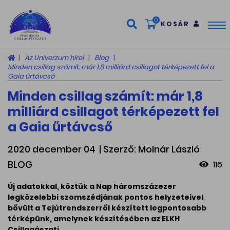
0
KOSÁR
Tog
nav
Az Univerzum hírei
Blog
Minden csillag számít: már 1,8 milliárd csillagot térképezett fel a
Gaia űrtávcső
Minden csillag számít: már 1,8
milliárd csillagot térképezett fel
a Gaia űrtávcső
2020 december 04
| Szerző: Molnár László
BLOG
116
Új adatokkal, köztük a Nap háromszázezer
legközelebbi szomszédjának pontos helyzeteivel
bővült a Tejútrendszerről készített legpontosabb
térképünk, amelynek készítésében az ELKH
Csillagászati...