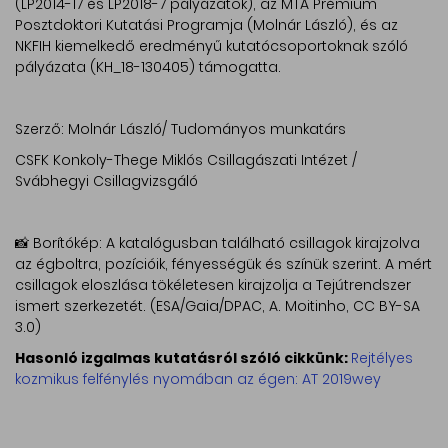
(LP2014-17 és LP2018-7 pályázatok), az MTA Prémium
Posztdoktori Kutatási Programja (Molnár László), és az
NKFIH kiemelkedő eredményű kutatócsoportoknak szóló
pályázata (KH_18-130405) támogatta.
Szerző: Molnár László/ Tudományos munkatárs
CSFK Konkoly-Thege Miklós Csillagászati Intézet /
Svábhegyi Csillagvizsgáló
📸 Borítókép: A katalógusban található csillagok kirajzolva
az égboltra, pozícióik, fényességük és színük szerint. A mért
csillagok eloszlása tökéletesen kirajzolja a Tejútrendszer
ismert szerkezetét. (ESA/Gaia/DPAC, A. Moitinho, CC BY-SA
3.0)
Hasonló izgalmas kutatásról szóló cikkünk:
Rejtélyes
kozmikus felfénylés nyomában az égen: AT 2019wey