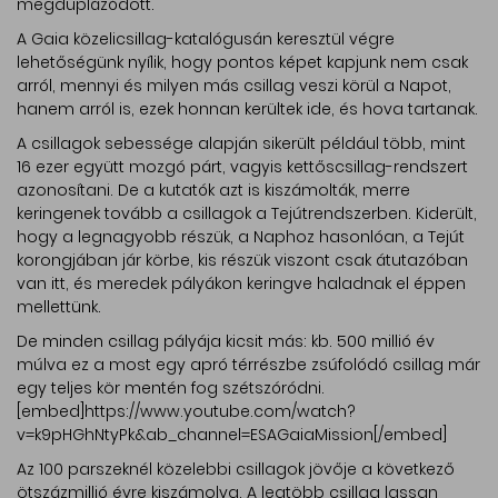
megduplázódott.
A Gaia közelicsillag-katalógusán keresztül végre
lehetőségünk nyílik, hogy pontos képet kapjunk nem csak
arról, mennyi és milyen más csillag veszi körül a Napot,
hanem arról is, ezek honnan kerültek ide, és hova tartanak.
A csillagok sebessége alapján sikerült például több, mint
16 ezer együtt mozgó párt, vagyis kettőscsillag-rendszert
azonosítani. De a kutatók azt is kiszámolták, merre
keringenek tovább a csillagok a Tejútrendszerben. Kiderült,
hogy a legnagyobb részük, a Naphoz hasonlóan, a Tejút
korongjában jár körbe, kis részük viszont csak átutazóban
van itt, és meredek pályákon keringve haladnak el éppen
mellettünk.
De minden csillag pályája kicsit más: kb. 500 millió év
múlva ez a most egy apró térrészbe zsúfolódó csillag már
egy teljes kör mentén fog szétszóródni.
[embed]https://www.youtube.com/watch?
v=k9pHGhNtyPk&ab_channel=ESAGaiaMission[/embed]
Az 100 parszeknél közelebbi csillagok jövője a következő
ötszázmillió évre kiszámolva. A legtöbb csillag lassan