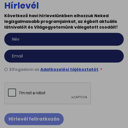
Hírlevél
Következő havi hírlevelünkben elhozzuk Neked
legizgalmasabb programjainkat, az égbolt aktuális
látnivalóit és Világegyetemünk válogatott csodáit!
Elfogadom az
Adatkezelési tájékoztatót
.
*
Hírlevél feliratkozás