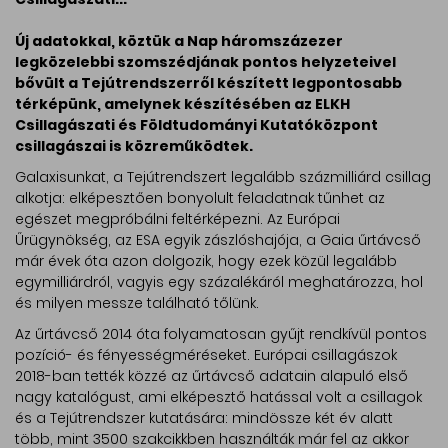
Új adatokkal, köztük a Nap háromszázezer
legközelebbi szomszédjának pontos helyzeteivel
bővült a Tejútrendszerről készített legpontosabb
térképünk, amelynek készítésében az ELKH
Csillagászati és Földtudományi Kutatóközpont
csillagászai is közreműködtek.
Galaxisunkat, a Tejútrendszert legalább százmilliárd csillag
alkotja: elképesztően bonyolult feladatnak tűnhet az
egészet megpróbálni feltérképezni. Az Európai
Űrügynökség, az ESA egyik zászlóshajója, a Gaia űrtávcső
már évek óta azon dolgozik, hogy ezek közül legalább
egymilliárdról, vagyis egy százalékáról meghatározza, hol
és milyen messze található tőlünk.
Az űrtávcső 2014 óta folyamatosan gyűjt rendkívül pontos
pozíció- és fényességméréseket. Európai csillagászok
2018-ban tették közzé az űrtávcső adatain alapuló első
nagy katalógust, ami elképesztő hatással volt a csillagok
és a Tejútrendszer kutatására: mindössze két év alatt
több, mint 3500 szakcikkben használták már fel az akkor