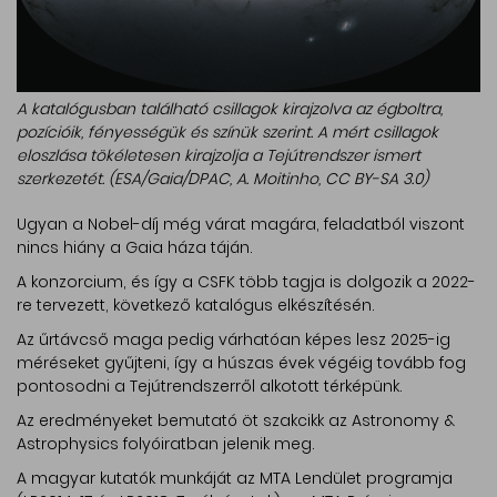
A katalógusban található csillagok kirajzolva az égboltra,
pozícióik, fényességük és színük szerint. A mért csillagok
eloszlása tökéletesen kirajzolja a Tejútrendszer ismert
szerkezetét. (ESA/Gaia/DPAC, A. Moitinho, CC BY-SA 3.0)
Ugyan a Nobel-díj még várat magára, feladatból viszont
nincs hiány a Gaia háza táján.
A konzorcium, és így a CSFK több tagja is dolgozik a 2022-
re tervezett, következő katalógus elkészítésén.
Az űrtávcső maga pedig várhatóan képes lesz 2025-ig
méréseket gyűjteni, így a húszas évek végéig tovább fog
pontosodni a Tejútrendszerről alkotott térképünk.
Az eredményeket bemutató öt szakcikk az Astronomy &
Astrophysics folyóiratban jelenik meg.
A magyar kutatók munkáját az MTA Lendület programja