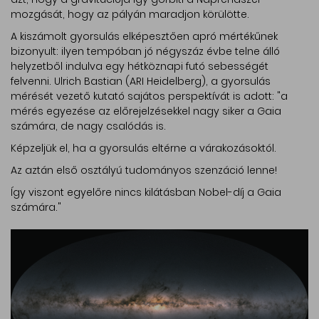
mozgását, hogy az pályán maradjon körülötte.
A kiszámolt gyorsulás elképesztően apró mértékűnek
bizonyult: ilyen tempóban jó négyszáz évbe telne álló
helyzetből indulva egy hétköznapi futó sebességét
felvenni. Ulrich Bastian (ARI Heidelberg), a gyorsulás
mérését vezető kutató sajátos perspektívát is adott: "a
mérés egyezése az előrejelzésekkel nagy siker a Gaia
számára, de nagy csalódás is.
Képzeljük el, ha a gyorsulás eltérne a várakozásoktól.
Az aztán első osztályú tudományos szenzáció lenne!
Így viszont egyelőre nincs kilátásban Nobel-díj a Gaia
számára."