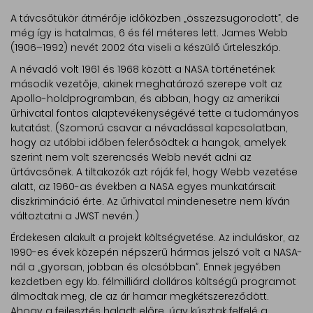
A távcsőtükör átmérője időközben „összezsugorodott”, de
még így is hatalmas, 6 és fél méteres lett. James Webb
(1906–1992) nevét 2002 óta viseli a készülő űrteleszkóp.
A névadó volt 1961 és 1968 között a NASA történetének
második vezetője, akinek meghatározó szerepe volt az
Apollo-holdprogramban, és abban, hogy az amerikai
űrhivatal fontos alaptevékenységévé tette a tudományos
kutatást. (Szomorú csavar a névadással kapcsolatban,
hogy az utóbbi időben felerősödtek a hangok, amelyek
szerint nem volt szerencsés Webb nevét adni az
űrtávcsőnek. A tiltakozók azt róják fel, hogy Webb vezetése
alatt, az 1960-as években a NASA egyes munkatársait
diszkrimináció érte. Az űrhivatal mindenesetre nem kíván
változtatni a JWST nevén.)
Érdekesen alakult a projekt költségvetése. Az induláskor, az
1990-es évek közepén népszerű hármas jelszó volt a NASA-
nál a „gyorsan, jobban és olcsóbban”. Ennek jegyében
kezdetben egy kb. félmilliárd dolláros költségű programot
álmodtak meg, de az ár hamar megkétszereződött.
Ahogy a fejlesztés haladt előre, úgy kúsztak felfelé a