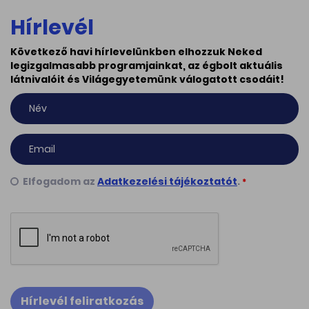
Hírlevél
Következő havi hírlevelünkben elhozzuk Neked
legizgalmasabb programjainkat, az égbolt aktuális
látnivalóit és Világegyetemünk válogatott csodáit!
Elfogadom az
Adatkezelési tájékoztatót
.
*
Hírlevél feliratkozás