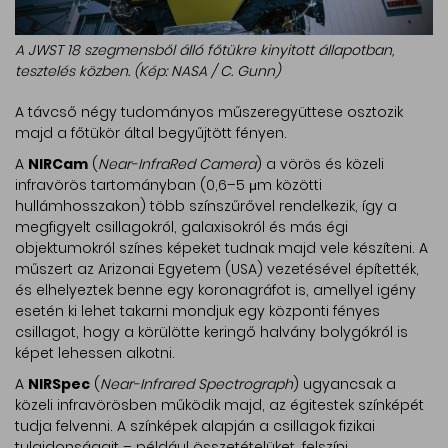
A JWST 18 szegmensből álló főtükre kinyitott állapotban,
tesztelés közben. (Kép: NASA / C. Gunn)
A távcső négy tudományos műszeregyüttese osztozik
majd a főtükör által begyűjtött fényen.
A
NIRCam
(
Near-InfraRed Camera
) a vörös és közeli
infravörös tartományban (0,6–5 μm közötti
hullámhosszakon) több színszűrővel rendelkezik, így a
megfigyelt csillagokról, galaxisokról és más égi
objektumokról színes képeket tudnak majd vele készíteni. A
műszert az Arizonai Egyetem (USA) vezetésével építették,
és elhelyeztek benne egy koronagráfot is, amellyel igény
esetén ki lehet takarni mondjuk egy központi fényes
csillagot, hogy a körülötte keringő halvány bolygókról is
képet lehessen alkotni.
A
NIRSpec
(
Near-Infrared Spectrograph
) ugyancsak a
közeli infravörösben működik majd, az égitestek színképét
tudja felvenni. A színképek alapján a csillagok fizikai
tulajdonságait – például összetételüket, felszíni