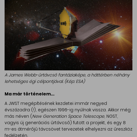
A James Webb-űrtávcső fantáziaképe, a háttérben néhány
lehetséges égi célpontjával. (Kép: ESA)
Ma már történelem...
A JWST megépítésének kezdetei immár negyed
évszázadra (!), egészen 1996-ig nyúlnak vissza. Akkor még
más néven (
New Generation Space Telescope
, NGST,
vagyis új generációs űrtávcső) futott a projekt, és egy 8
m-es átmérőjű távcsövet tervezetek elhelyezni az űreszköz
fedélzetén.