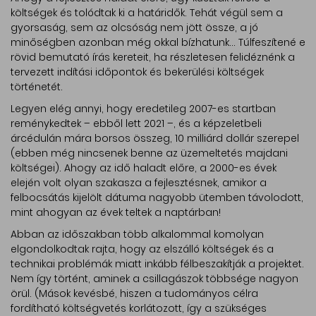
költségek és tolódtak ki a határidők. Tehát végül sem a
gyorsaság, sem az olcsóság nem jött össze, a jó
minőségben azonban még okkal bízhatunk... Túlfeszítené e
rövid bemutató írás kereteit, ha részletesen felidéznénk a
tervezett indítási időpontok és bekerülési költségek
történetét.
Legyen elég annyi, hogy eredetileg 2007-es startban
reménykedtek – ebből lett 2021 –, és a képzeletbeli
árcédulán mára borsos összeg, 10 milliárd dollár szerepel
(ebben még nincsenek benne az üzemeltetés majdani
költségei). Ahogy az idő haladt előre, a 2000-es évek
elején volt olyan szakasza a fejlesztésnek, amikor a
felbocsátás kijelölt dátuma nagyobb ütemben távolodott,
mint ahogyan az évek teltek a naptárban!
Abban az időszakban több alkalommal komolyan
elgondolkodtak rajta, hogy az elszálló költségek és a
technikai problémák miatt inkább félbeszakítják a projektet.
Nem így történt, aminek a csillagászok többsége nagyon
örül. (Mások kevésbé, hiszen a tudományos célra
fordítható költségvetés korlátozott, így a szükséges