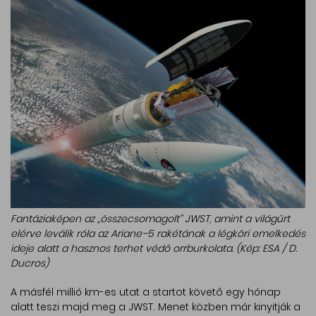
Fantáziaképen az „összecsomagolt” JWST, amint a világűrt
elérve leválik róla az Ariane–5 rakétának a légköri emelkedés
ideje alatt a hasznos terhet védő orrburkolata. (Kép: ESA / D.
Ducros)
A másfél millió km-es utat a startot követő egy hónap
alatt teszi majd meg a JWST. Menet közben már kinyitják a