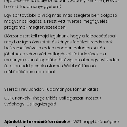
fejlődésének szabályozásában (Gabányi Krisztina, Eötvös
Loránd Tudományegyetem).
Egy sor további, a világ más-más szegleteiben dolgozó
magyar csillagász is részt vett nyertes megfigyelési
programok megtervezésében.
Először azért kell majd izgulnunk, hogy a felbocsátással,
majd az igen összetett és kényes fedélzeti rendszerek
beüzemelésével minden rendben haladjon. Aztán
jöhetnek a várva várt csillagászati felfedezések – a
remények szerint legalább öt évig, de akár egy évtizeden
át is, ameddig csak a James Webb-űrtávcső
működőképes maradhat.
Szerző: Frey Sándor, Tudományos főmunkatárs
CSFK Konkoly-Thege Miklós Csillagászati Intézet /
Svábhegyi Csillagvizsgáló
Ajánlott információforrások:
A JWST nagyközönségnek