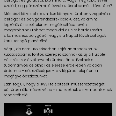
csillagok és galaxisok 13,5 milliárd, vagy még több évvel
ezelőtt, alig pár százmillió évvel az ősrobbanást követően?
Másrészt közelebbi kozmikus környezetünkben vizsgálnák a
csillagok és bolygórendszerek kialakulást, valamint
légkörük összetételének megállapítása révén
megpróbálnak többet megtudni az élet hordozására
alkalmas exobolygókról, vagyis a Naptól távoli csillagok
körül keringő planétákról.
Végül, de nem utolsósorban saját Naprendszerünk
kutatásában is fontos szerepet szánnak az új, a Hubble-
nél százszor érzékenyebb űrtávcsőnek. Ezeknek a
tudományos céloknak az elérése érdekében valóban
érdemes – sőt szükséges – a világűrbe telepíteni a
megfigyelőeszközünket.
Látni fogjuk, hogy a JWST felépítését, műszerezettségét,
sőt űrbeli állomáshelyét is mind ezeknek a szempontoknak
rendelték alá.