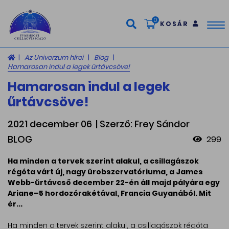
0
KOSÁR
Tog
nav
Az Univerzum hírei
Blog
Hamarosan indul a legek űrtávcsöve!
Hamarosan indul a legek
űrtávcsöve!
2021 december 06
| Szerző: Frey Sándor
BLOG
299
Ha minden a tervek szerint alakul, a csillagászok
régóta várt új, nagy űrobszervatóriuma, a James
Webb-űrtávcső december 22-én áll majd pályára egy
Ariane–5 hordozórakétával, Francia Guyanából. Mit
ér...
Ha minden a tervek szerint alakul, a csillagászok régóta