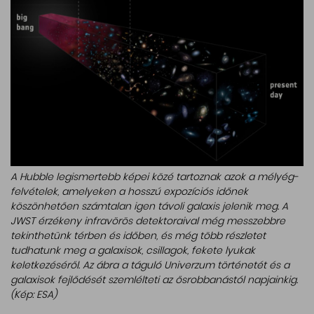
A Hubble legismertebb képei közé tartoznak azok a mélyég-
felvételek, amelyeken a hosszú expozíciós időnek
köszönhetően számtalan igen távoli galaxis jelenik meg. A
JWST érzékeny infravörös detektoraival még messzebbre
tekinthetünk térben és időben, és még több részletet
tudhatunk meg a galaxisok, csillagok, fekete lyukak
keletkezéséről. Az ábra a táguló Univerzum történetét és a
galaxisok fejlődését szemlélteti az ősrobbanástól napjainkig.
(Kép: ESA)