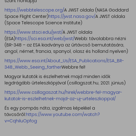
szánt honlapja
https://webbtelescope.org/
A JWST oldala (NASA Goddard
Space Flight Center)
https://jwst.nasa.gov/
A JWST oldala
(Space Telescope Science Institute)
https://www.stsci.edu/jwst/
A JWST oldala
(ESA)
https://sci.esa.int/web/jwst/
Webb: távolabbra nézni
(BR-348 – az ESA kiadványa az űrtávcső bemutatására,
angol, német, francia, spanyol, olasz és holland nyelven)
https://www.esa.int/About_Us/ESA_Publications/ESA_BR-
348_Webb_Seeing_farther
Webbre fel!
Magyar kutatók is észlelhetnek majd minden idők
legdrágább űrteleszkópjával (csillagszat.hu, 2021. június)
https://www.csillagaszat.hu/hirek/webbre-fel-magyar-
kutatok-is-eszlelhetnek-majd-az-uj-urteleszkoppal/
És egy pompás nóta, izgalmas képekkel a
távcsőről:
https://www.youtube.com/watch?
v=CqhiluOpfog