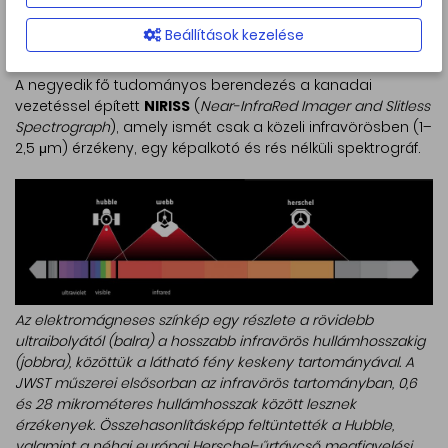
galaxisokig szinte minden szóba jöhető célpont
megfigyelésére szánt műszeregyüttes európai–amerikai
Beállítások kezelése
együttműködésben készült.
A negyedik fő tudományos berendezés a kanadai
vezetéssel épített
NIRISS
(
Near-InfraRed Imager and Slitless
Spectrograph
), amely ismét csak a közeli infravörösben (1–
2,5 μm) érzékeny, egy képalkotó és rés nélküli spektrográf.
Az elektromágneses színkép egy részlete a rövidebb
ultraibolyától (balra) a hosszabb infravörös hullámhosszakig
(jobbra), közöttük a látható fény keskeny tartományával. A
JWST műszerei elsősorban az infravörös tartományban, 0,6
és 28 mikrométeres hullámhosszak között lesznek
érzékenyek. Összehasonlításképp feltüntették a Hubble,
valamint a néhai európai Herschel-űrtávcső megfigyelési