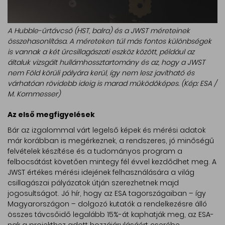
A Hubble-űrtávcső (HST, balra) és a JWST méreteinek
összehasonlítása. A méreteken túl más fontos különbségek
is vannak a két űrcsillagászati eszköz között, például az
általuk vizsgált hullámhossztartomány és az, hogy a JWST
nem Föld körüli pályára kerül, így nem lesz javítható és
várhatóan rövidebb ideig is marad működőképes. (Kép: ESA /
M. Kornmesser)
Az első megfigyelések
Bár az izgalommal várt legelső képek és mérési adatok
már korábban is megérkeznek, a rendszeres, jó minőségű
felvételek készítése és a tudományos program a
felbocsátást követően mintegy fél évvel kezdődhet meg. A
JWST értékes mérési idejének felhasználására a világ
csillagászai pályázatok útján szerezhetnek majd
jogosultságot. Jó hír, hogy az ESA tagországaiban – így
Magyarországon – dolgozó kutatók a rendelkezésre álló
összes távcsőidő legalább 15%-át kaphatják meg, az ESA-