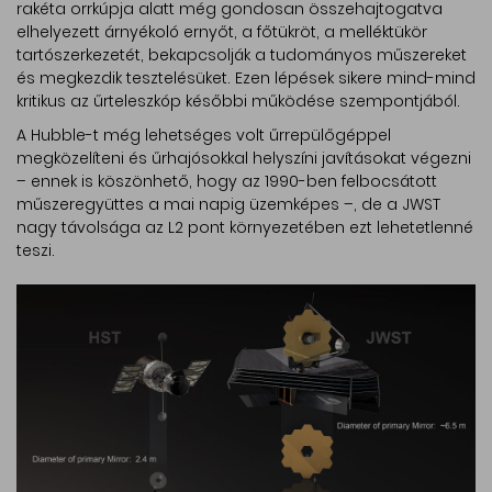
rakéta orrkúpja alatt még gondosan összehajtogatva
elhelyezett árnyékoló ernyőt, a főtükröt, a melléktükör
tartószerkezetét, bekapcsolják a tudományos műszereket
és megkezdik tesztelésüket. Ezen lépések sikere mind-mind
kritikus az űrteleszkóp későbbi működése szempontjából.
A Hubble-t még lehetséges volt űrrepülőgéppel
megközelíteni és űrhajósokkal helyszíni javításokat végezni
– ennek is köszönhető, hogy az 1990-ben felbocsátott
műszeregyüttes a mai napig üzemképes –, de a JWST
nagy távolsága az L2 pont környezetében ezt lehetetlenné
teszi.