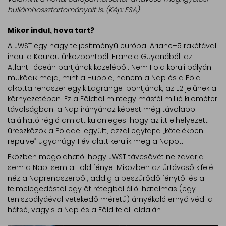
hullámhossztartományait is. (Kép: ESA)
Mikor indul, hova tart?
A JWST egy nagy teljesítményű európai Ariane–5 rakétával
indul a Kourou űrközpontból, Francia Guyanából, az
Atlanti-óceán partjának közeléből. Nem Föld körüli pályán
működik majd, mint a Hubble, hanem a Nap és a Föld
alkotta rendszer egyik Lagrange-pontjának, az L2 jelűnek a
környezetében. Ez a Földtől mintegy másfél millió kilométer
távolságban, a Nap irányához képest még távolabb
található régió amiatt különleges, hogy az itt elhelyezett
űreszközök a Földdel együtt, azzal egyfajta „kötelékben
repülve” ugyanúgy 1 év alatt kerülik meg a Napot.
Eközben megoldható, hogy JWST távcsövét ne zavarja
sem a Nap, sem a Föld fénye. Miközben az űrtávcső kifelé
néz a Naprendszerből, addig a beszűrődő fénytől és a
felmelegedéstől egy öt rétegből álló, hatalmas (egy
teniszpályáéval vetekedő méretű) árnyékoló ernyő védi a
hátsó, vagyis a Nap és a Föld felőli oldalán.