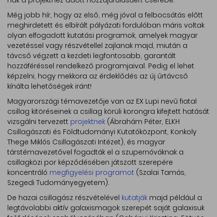
nak a projekthez adott hozzájárulásáért cserébe.
Még jobb hír, hogy az első, még jóval a felbocsátás előtt
meghirdetett és elbírált pályázati fordulóban máris voltak
olyan elfogadott kutatási programok, amelyek magyar
vezetéssel vagy részvétellel zajlanak majd, miután a
távcső végzett a kezdeti legfontosabb, garantált
hozzáféréssel rendelkező programjaival. Pedig el lehet
képzelni, hogy mekkora az érdeklődés az új űrtávcső
kínálta lehetőségek iránt!
Magyarországi témavezetője van az EX Lupi nevű fiatal
csillag kitöréseinek a csillag körüli korongra kifejtett hatását
vizsgálni tervezett
projektnek
(Ábrahám Péter, ELKH
Csillagászati és Földtudományi Kutatóközpont, Konkoly
Thege Miklós Csillagászati Intézet), és magyar
társtémavezetővel fogadták el a szupernóváknak a
csillagközi por képződésében játszott szerepére
koncentráló
megfigyelési programot
(Szalai Tamás,
Szegedi Tudományegyetem).
De hazai csillagász részvételével
kutatják
majd például a
legtávolabbi aktív galaxismagok szerepét saját galaxisuk