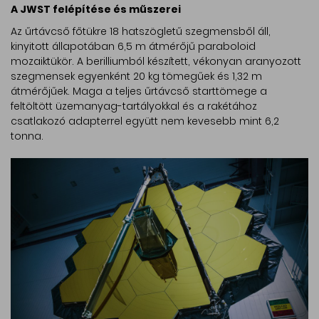
A JWST felépítése és műszerei
Az űrtávcső főtükre 18 hatszögletű szegmensből áll,
kinyitott állapotában 6,5 m átmérőjű paraboloid
mozaiktükör. A berilliumból készített, vékonyan aranyozott
szegmensek egyenként 20 kg tömegűek és 1,32 m
átmérőjűek. Maga a teljes űrtávcső starttömege a
feltöltött üzemanyag-tartályokkal és a rakétához
csatlakozó adapterrel együtt nem kevesebb mint 6,2
tonna.