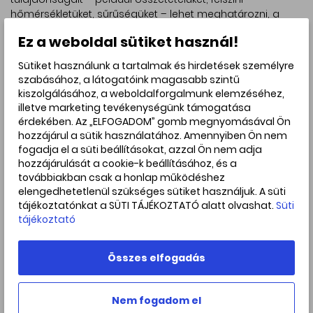
hőmérsékletüket, sűrűségüket – lehet meghatározni, a
vonalak eltolódása utal a látóirányú sebességükre. A
Ez a weboldal sütiket használ!
galaxisok esetében a színképvonalaknak a Világegyetem
általános tágulása miatti vöröseltolódása árulkodik arról,
Sütiket használunk a tartalmak és hirdetések személyre
hogy mekkora távolságban találhatóak tőlünk. A NIRSpec
szabásához, a látogatóink magasabb szintű
spektrográf egy 3,6 × 3,4 ívperc méretű látómezőben egy
kiszolgálásához, a weboldalforgalmunk elemzéséhez,
időben akár 200 célpont színképét is rögzíteni tudja,
illetve marketing tevékenységünk támogatása
elsőként az űrtávcsövek között. Ezzel a szűkös megfigyelési
érdekében. Az „ELFOGADOM” gomb megnyomásával Ön
időt nagyon jól ki tudja használni.
hozzájárul a sütik használatához. Amennyiben Ön nem
fogadja el a süti beállításokat, azzal Ön nem adja
A műszer az Európai Űrügynökség (ESA) egyik
hozzájárulását a cookie-k beállításához, és a
hozzájárulása a JWST-hez.
továbbiakban csak a honlap működéshez
A
MIRI
(
Mid-InfraRed Instrument
) nevű berendezés
elengedhetetlenül szükséges sütiket használjuk. A süti
hosszabb hullámhosszakon (5–28 μm), az ún. közepes
tájékoztatónkat a SÜTI TÁJÉKOZTATÓ alatt olvashat.
Süti
infravörös tartományban lesz érzékeny. Ez azt is jelenti,
tájékoztató
hogy a detektor hőmérsékletét még bő 30 fokkal
alacsonyabban kell tartani, mint a többi műszeréét. Ez –
Összes elfogadás
266 °C-ot (az abszolút nulla fok fölött mindössze 7 K-t)
jelent. A MIRI képeket és színképeket is készít, sőt
koronagráffal is felszerelték. A rendkívül sokoldalú, a
Nem fogadom el
Naprendszer halvány üstököseitől kezdve a legtávolabbi