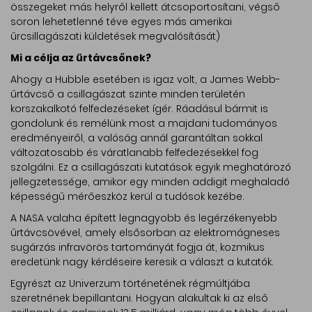
összegeket más helyről kellett átcsoportosítani, végső
soron lehetetlenné téve egyes más amerikai
űrcsillagászati küldetések megvalósítását)
Mi a célja az űrtávcsőnek?
Ahogy a Hubble esetében is igaz volt, a James Webb-
űrtávcső a csillagászat szinte minden területén
korszakalkotó felfedezéseket ígér. Ráadásul bármit is
gondolunk és remélünk most a majdani tudományos
eredményeiről, a valóság annál garantáltan sokkal
változatosabb és váratlanabb felfedezésekkel fog
szolgálni. Ez a csillagászati kutatások egyik meghatározó
jellegzetessége, amikor egy minden addigit meghaladó
képességű mérőeszköz kerül a tudósok kezébe.
A NASA valaha épített legnagyobb és legérzékenyebb
űrtávcsövével, amely elsősorban az elektromágneses
sugárzás infravörös tartományát fogja át, kozmikus
eredetünk nagy kérdéseire keresik a választ a kutatók.
Egyrészt az Univerzum történetének régmúltjába
szeretnének bepillantani. Hogyan alakultak ki az első