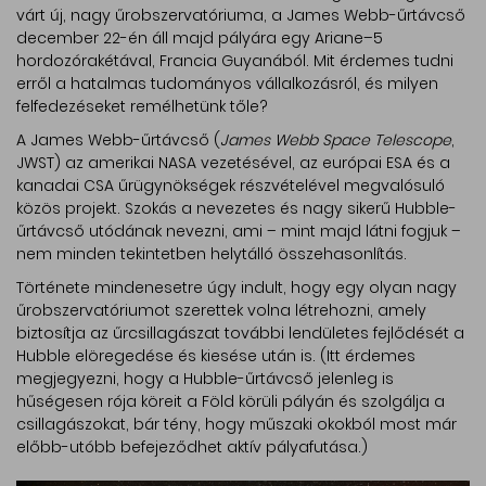
várt új, nagy űrobszervatóriuma, a James Webb-űrtávcső
december 22-én áll majd pályára egy Ariane–5
hordozórakétával, Francia Guyanából. Mit érdemes tudni
erről a hatalmas tudományos vállalkozásról, és milyen
felfedezéseket remélhetünk tőle?
A James Webb-űrtávcső (
James Webb Space Telescope
,
JWST) az amerikai NASA vezetésével, az európai ESA és a
kanadai CSA űrügynökségek részvételével megvalósuló
közös projekt. Szokás a nevezetes és nagy sikerű Hubble-
űrtávcső utódának nevezni, ami – mint majd látni fogjuk –
nem minden tekintetben helytálló összehasonlítás.
Története mindenesetre úgy indult, hogy egy olyan nagy
űrobszervatóriumot szerettek volna létrehozni, amely
biztosítja az űrcsillagászat további lendületes fejlődését a
Hubble elöregedése és kiesése után is. (Itt érdemes
megjegyezni, hogy a Hubble-űrtávcső jelenleg is
hűségesen rója köreit a Föld körüli pályán és szolgálja a
csillagászokat, bár tény, hogy műszaki okokból most már
előbb-utóbb befejeződhet aktív pályafutása.)